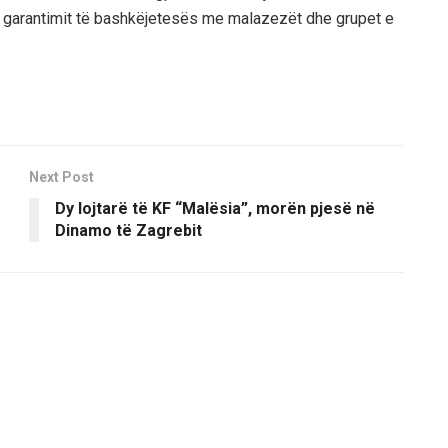
 garantimit të bashkëjetesës me malazezët dhe grupet e
Next Post
Dy lojtarë të KF “Malësia”, morën pjesë në
Dinamo të Zagrebit