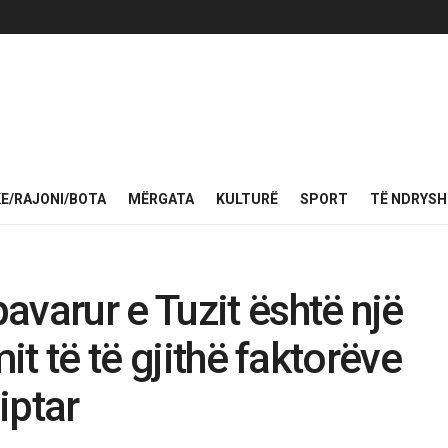
KE/RAJONI/BOTA
MËRGATA
KULTURË
SPORT
TË NDRYS
avarur e Tuzit është një
mit të të gjithë faktorëve
iptar