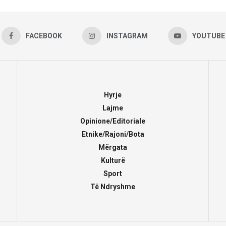
FACEBOOK
INSTAGRAM
YOUTUBE
Hyrje
Lajme
Opinione/Editoriale
Etnike/Rajoni/Bota
Mërgata
Kulturë
Sport
Të Ndryshme