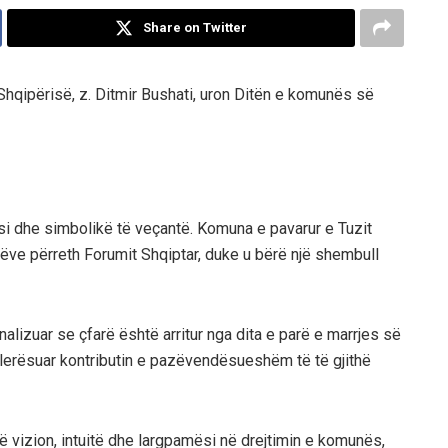
Share on Twitter
hqipërisë, z. Ditmir Bushati, uron Ditën e komunës së
si dhe simbolikë të veçantë. Komuna e pavarur e Tuzit
torëve përreth Forumit Shqiptar, duke u bërë një shembull
nalizuar se çfarë është arritur nga dita e parë e marrjes së
 vlerësuar kontributin e pazëvendësueshëm të të gjithë
 vizion, intuitë dhe largpamësi në drejtimin e komunës,