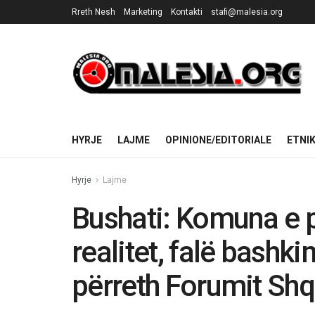
Rreth Nesh
Marketing
Kontakti
stafi@malesia.org
HYRJE
LAJME
OPINIONE/EDITORIALE
ETNI
Hyrje
Lajme
Bushati: Komuna e p
realitet, falë bashki
përreth Forumit Shq