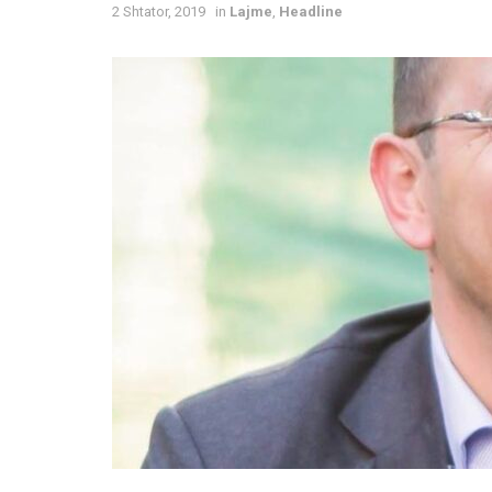
2 Shtator, 2019
in
Lajme
,
Headline