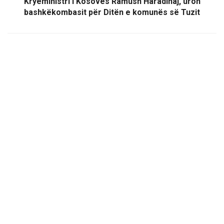
Kryeministri i Kosovës Ramush Haradinaj, uron
bashkëkombasit për Ditën e komunës së Tuzit