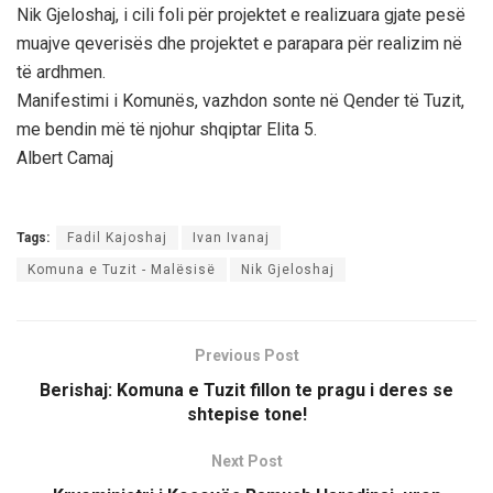
Nik Gjeloshaj, i cili foli për projektet e realizuara gjate pesë
muajve qeverisës dhe projektet e parapara për realizim në
të ardhmen.
Manifestimi i Komunës, vazhdon sonte në Qender të Tuzit,
me bendin më të njohur shqiptar Elita 5.
Albert Camaj
Tags:
Fadil Kajoshaj
Ivan Ivanaj
Komuna e Tuzit - Malësisë
Nik Gjeloshaj
Previous Post
Berishaj: Komuna e Tuzit fillon te pragu i deres se
shtepise tone!
Next Post