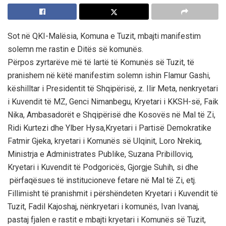
Sot në QKI-Malësia, Komuna e Tuzit, mbajti manifestim
solemn me rastin e Ditës së komunës.
Përpos zyrtarëve më të lartë të Komunës së Tuzit, të
pranishem në këtë manifestim solemn ishin Flamur Gashi,
këshilltar i Presidentit të Shqipërisë, z. Ilir Meta, nenkryetari
i Kuvendit të MZ, Genci Nimanbegu, Kryetari i KKSH-së, Faik
Nika, Ambasadorët e Shqipërisë dhe Kosovës në Mal të Zi,
Ridi Kurtezi dhe Ylber Hysa,Kryetari i Partisë Demokratike
Fatmir Gjeka, kryetari i Komunës së Ulqinit, Loro Nrekiq,
Ministrja e Administrates Publike, Suzana Pribilloviq,
Kryetari i Kuvendit të Podgoricës, Gjorgje Suhih, si dhe
përfaqësues të institucioneve fetare në Mal të Zi, etj.
Fillimisht të pranishmit i përshëndeten Kryetari i Kuvendit të
Tuzit, Fadil Kajoshaj, nënkryetari i komunës, Ivan Ivanaj,
pastaj fjalen e rastit e mbajti kryetari i Komunës së Tuzit,