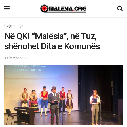
Hyrje
Lajme
Në QKI “Malësia”, në Tuz,
shënohet Dita e Komunës
1 Shtator, 2019