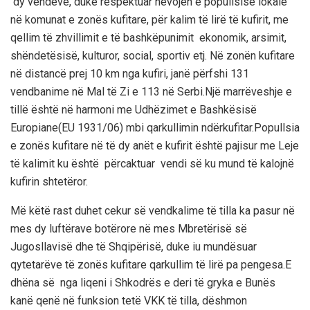
dy vendeve
, duke respektuar nevojën e popullsisë lokale
në komunat e zonës kufitare
, për kalim të lirë të kufirit, me
qellim të zhvillimit e të bashkë
p
unimit ekonomik, arsimit,
shëndetësisë,
kulturor, social, sportiv etj.
Në zonën kufitare
në distancë
prej
10 km nga kufiri, janë përfshi 131
vendba
n
ime në Mal të Zi e 113 në Serbi.
Një marrëveshje e
tillë është në harmoni me Udhëzimet e Bashkësisë
Europiane(EU 1931/06) mbi qarkullimin ndërkufitar.Popullsia
e zonës kufitare në të
dy
anët e kufirit ësh
të pajisur me
Leje
të kalimit
ku është përcaktuar vendi
së ku mund të kalojnë
kufirin shtetëror.
Më këtë rast duhet cekur së vendkalime të tilla ka pasur në
mes dy luftërave botërore në mes Mbretërisë së
Jugosllavisë dhe të Shqipërisë
, duke iu mundësuar
qytetarëve të zonës kufitare qarkullim të lirë pa pengesa
.E
dhëna së nga liqeni i Shkodrës e deri të gryka e Bunës
kanë qenë në funksion tetë VKK të tilla, dëshmon