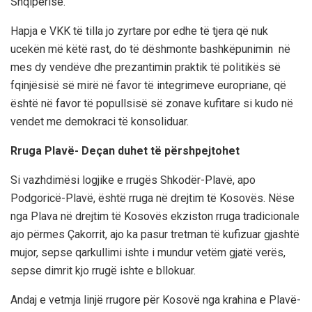
Shqipërisë
.
Hapja e VKK të tilla jo zyrtare
por edhe të tjera që nuk
u
cekën më këtë rast,
do të dëshmonte bashkëpunimin në
mes dy vendëve dhe prezantimin praktik të politikës së
fqinjësisë së mirë në favor të integrimeve europriane, që
është në favor të popullsisë së zonave kufitare si kudo në
vendet me demokraci të konsoliduar.
Rruga
Plavë- Deçan
duhet të përshpejt
ohet
Si vazhdimësi logjike e rrugës Shkodër-Plavë, apo
Podgoricë-Plavë, është rruga në drejtim të Kosovës. Nëse
nga Plava në drejtim të Kosovës ekziston rruga tradicionale
ajo përmes Çakorrit, ajo ka pasur tretman të kufizuar gjashtë
mujor, sepse qarkullimi ishte i mundur vetëm gjatë verës,
sepse dimrit kjo rrugë ishte e bllokuar.
Andaj e vetmja linjë rrugore për Kosovë nga krahina e Plavë-