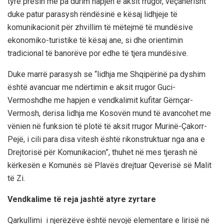
tyre presin me pa durim hapjen e aksit rrugor, veçanërisht
duke patur parasysh rëndësinë e kësaj lidhjeje të
komunikacionit për zhvillim të mëtejmë të mundësive
ekonomiko-turistike të kësaj ane, si dhe orientimin
tradicional të banorëve por edhe të tjera mundësive.
Duke marrë parasysh se “l
idhja me Shqipërinë pa dyshim
është avancuar me ndërti
min e aksit rrugor Guci-
Vermosh
dhe me hapjen e vendkalimit kufitar Gërnçar-
Vermosh, derisa lidhja me Kosovën mund të avancohet me
vënien në funksion të plotë të aksit rrugor Murinë-Çakorr-
Pejë, i cili para disa vitesh është rikonstruktuar nga ana e
Drejtorisë për Komunikacion”, thuhet në
mes tjerash në
kërkesën e Komunës së Plavës drejtuar Qeverisë së Malit
të Zi.
V
endkalime të reja
jashtë atyre zyrtare
Qarkullimi i njerëzëve
është nevojë elementare e lirisë në