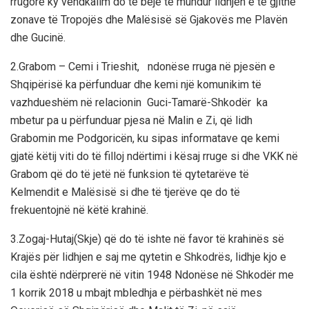
rrugore ky vendkalim do të bëjë të mundur lidhjen e të gjithë
zonave të Tropojës dhe Malësisë së Gjakovës me
Plavën
dhe Gucinë.
2.Grabom – Cemi i Trieshit,
ndonëse rruga në pjesën e
Shqipërisë ka përfunduar dhe kemi një komunikim të
vazhdueshëm në relacionin Guci-Tamarë-Shkodër ka
mbetur pa u përfunduar pjesa në Malin e Zi, që lidh
Grabomin me Podgoricën, ku
sipas informatave qe kemi
gjatë këtij viti do të filloj ndërtimi i kësaj rruge si dhe VKK në
Grabom që
do të jetë në funksion të qytetarëve të
Kelmendit e Malësisë si dhe të tjerëve qe do të
frekuentojnë në këtë krahinë.
3.
Zogaj-Hutaj(Skje)
që do të ishte në favor të krahinës së
Krajës për lidhjen e saj me qytetin e Shkodrës, lidhje kjo e
cila është ndërprerë në vitin 1948
Ndonëse në Shkodër me
1 korrik 2018 u mbajt mbledhja e përbashkët në mes