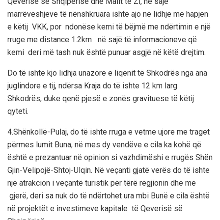
Qeverisë së Shqipërisë dhe Malit të Zi, në sajë
marrëveshjeve të nënshkruara ishte ajo në lidhje me hapjen
e këtij VKK, por n
donëse kemi të bëjmë me ndërtimin e një
rruge me distance 1.2km
në sajë të informacioneve që
kemi deri më tash nuk është punuar asgjë në këtë drejtim.
Do të ishte kjo lidhja unazore e liqenit të Shkodrës nga ana
juglindore e tij, ndërsa Kraja do të ishte 12 km larg
Shkodrës, duke qenë pjesë e zonës gravituese të këtij
qyteti.
4.
Shënkollë-Pulaj,
do të ishte rruga e vetme ujore
me traget
përmes lumit Buna, në mes dy vendëve e cila ka kohë që
është e prezantuar në opinion si vazhdimëshi e rrugës Shën
Gjin-Velipojë-Shtoj-Ulqin.
Në veçanti gjatë verës do të ishte
një atrakcion i veçantë turistik për tërë regjionin dhe me
gjerë
, deri sa nuk do të ndërtohet ura mbi Bunë e cila është
në projektët e investimeve kapitale të Qeverisë së