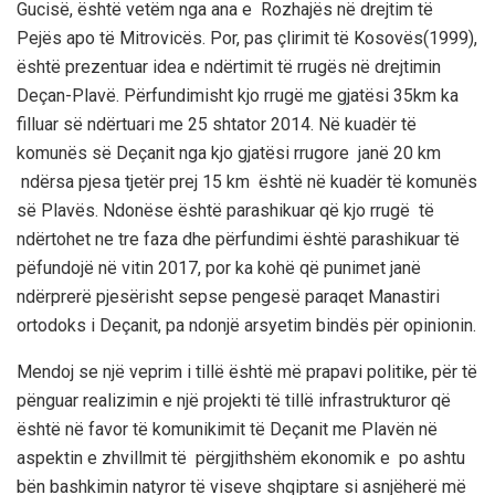
Gucisë, është vetëm nga ana e Rozhajës në drejtim të
Pejës apo të Mitrovicës. Por, pas çlirimit të Kosovës(1999),
është prezentuar idea e ndërtimit të rrugës në drejtimin
Deçan-Plavë. Përfundimisht kjo rrugë me gjatësi 35km ka
filluar së ndërtuari me 25 shtator 2014. Në kuadër të
komunës së Deçanit nga kjo gjatësi rrugore janë 20 km
ndërsa pjesa tjetër prej 15 km është në kuadër të komunës
së Plavës.
Ndonëse është parashikuar që kjo rrugë të
ndërt
ohet ne tre faza dhe përfundimi
është parashikuar të
pëfundojë në vitin 2017, por
ka kohë që punimet janë
ndërprerë pjesërisht sepse pengesë paraqet
M
anastiri
orto
doks i Deçanit, pa ndonjë arsyetim bindës për opinionin.
Mendoj se një veprim i tillë është më prapavi politike, për të
pënguar realizimin e një projekti të tillë infrastrukturor
që
është në favor të komunikimit të Deçanit me Plavën në
aspektin e zhvillmit të përgjit
hshëm ekonomik e po ashtu
bën bashkimin natyror të viseve shqiptar
e
si asnjëherë më