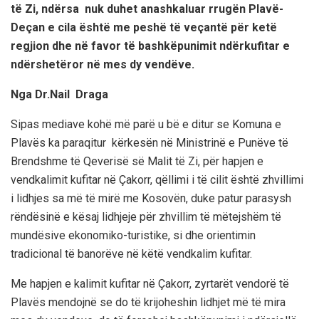
të Zi,
ndërsa nuk duhet anashkaluar rrugën Plavë-
Deçan e cila është me peshë të veçantë për ketë
regjion dhe
në favor të ba
shkëpunimit ndërkufitar e
ndërshetëror
në
mes dy vendëve
.
Nga Dr.
Nail Draga
Sipas mediave
kohë më parë
u bë e ditur se
Komuna e
Plavës ka
paraqitur kërkesën në
Mini
strinë e Punëve të
Brendshme të Qeverisë së Malit të Zi,
për hapjen e
vendkalimit kufitar në Çakorr, qëllimi i të cilit është zhvillimi
i lidhjes sa më të mirë me Kosovën, duke patur parasysh
rëndësinë e kësaj lidhjeje për zhvillim të mëtejshëm të
mundësive ekonomiko-turistike, si dhe orientimin
tradicional të banorëve në këtë
vend
kalim kufitar.
Me hapjen e kalimit kufitar në Çakorr, zyrtarët vendorë të
Plavës mendojnë se do të krijoheshin lidhjet më të mira