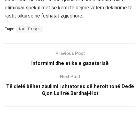
eliminuar
spekulimet se kemi të bëjmë
vetëm deklarime të
rastit sikurse në fushatat zgjedhore.
Tags:
Nail Draga
Previous Post
Informimi dhe etika e gazetarisë
Next Post
Të dielë bëhet zbulimi i shtatores së heroit tonë Dedë
Gjon Luli në Bardhaj-Hot