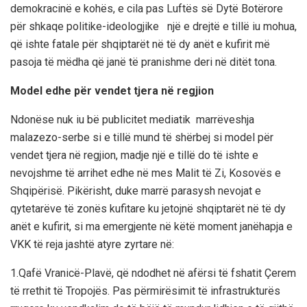
demokracinë e kohës, e cila
pas Luftës së Dytë Botërore
për shkaqe politike-ideologjike një e drejtë e tillë iu mohua,
që ishte fatale për shqiptarët në të dy anët e kufirit më
pasoja të mëdha që janë të pranishme deri në ditët tona.
Model edhe për vendet tjera në regjion
N
donëse nuk iu bë publicitet mediatik marrëveshja
malazezo-serbe si
e tillë
mund të shërbej si model për
vendet
tjera
në regjion, madje
një
e tillë
do të ishte e
nevojshme
të arrihet edhe në mes
Malit të Zi, Kosovës e
Shqipërisë
. Pikërisht, d
uke marrë parasysh nevojat e
qytetarëve të zonës kufitare ku jetojnë shqi
ptarët në të dy
anët e kufirit,
si
ma emergjente
në
këtë
moment
janë
hapja e
VKK
të
reja jashtë atyre zyrtare
në:
1
.
Qafë Vranicë-Plavë,
që
ndodhet në afërsi të fshatit Çerem
të rrethit të Tropojës. Pas përmirësimit të infrastrukturës