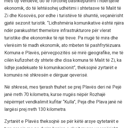
mes dy vendeve, do të forcohej bashkëpunimi i ndërsjellë
ekonomik, do të lehtësohej udhëtimi i shtetasve të Malit të
Zi dhe Kosovës, por edhe i turistëve të shumtë, veçanërisht
gjatë sezonit tur
istik.
“Lidhshmëria komunikative është njëra
ndër parakushtet themelore infrastrukturore për vlerat
turistike dhe ekonomike të një treve. Pa rrugë të mira dhe
vlerësim të madh ekonomik, ato mbeten të pashfrytëzuara.
Komuna e Plavës, përveç
pozitës së mirë gjeografike, me të
cilën kufizohet dy shtete dhe disa komuna të Malit të Zi, ka
lidhje joadekuate të komunikacionit”, theksojnë zyrtarët e
komunës në shkresën e dërguar qeverisë.
Në shkresë, mes tjerash thuhet se prej Plavës deri në Pejë
janë rreth 70 kilometra, kurse rrugës nëpër Rozhajë
nëpërmjet vendkalimit kufitar “Kulla”, Peja dhe Plava janë në
largësi prej rreth 130 kilometra.
Zyrtarët e Plavës theksoj
n
ë se për këtë arsye qytetarët e