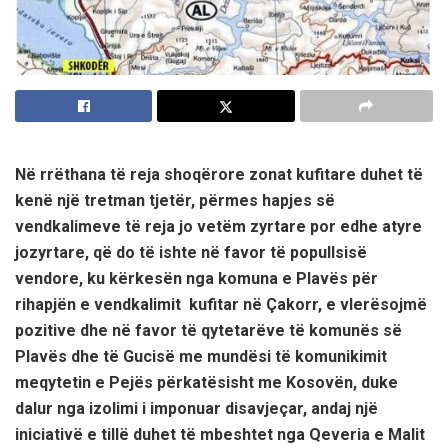
Në rrëthana të reja shoqërore zonat kufitare duhet të
kenë një tretman tjetër, përmes hapjes së
vendkalimeve të reja jo vetëm zyrtare por edhe atyre
jozyrtare, që do të ishte në favor të popullsisë
vendore, ku kërkesën
nga komuna e Plavës për
rihapj
ën e
vendkalimit kufitar në Çakorr,
e vlerësojmë
pozitive dhe
në favor të
qy
tetarëve
të
komunës së
Plavës dhe të
Gucisë me
mundësi të komunikimit
me
qytetin e Pejës përkatësisht me
Kosovën
,
duke
dalur
nga izolimi i imponuar disavjeçar
, andaj një
iniciativë e tillë duhet të mbeshtet nga Qeveria e Malit