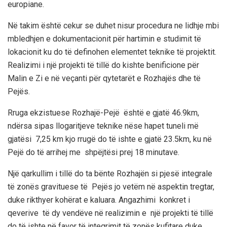
europiane.
Në takim është cekur se duhet nisur procedura ne lidhje mbi
mbledhjen e dokumentacionit për hartimin e studimit të
lokacionit ku do të definohen elementet teknike të projektit.
Realizimi i një projekti të tillë do kishte benifici
one për
Malin e Zi e
në veçanti për qytetarët e Rozhajës dhe të
Pejës.
Rruga ekzistuese Rozhajë-Pejë është e gjatë 46.9km,
ndërsa sipas llogaritjeve teknike nëse hapet tuneli më
gjatësi 7,25 km kjo rrugë do të ishte e gjatë 23.5km, ku në
Pejë do të arrihej me shpëjtësi prej 18
minutave.
Një qarkullim i tillë do ta bënte Rozhajën si pjesë integrale
të zonës gravituese të Pejës jo vetëm në aspektin tregtar,
duke rikthyer kohërat e kaluara.
Angazhimi konkret i
qeverive të dy vendëve në realizimin e një projekti të tillë
do të
ishte në favor të integrimit të zonës kufitare duke