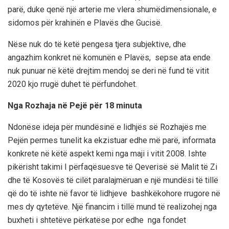
parë, duke qenë një arterie me vlera shumëdimensionale, e
sidomos për krahinën e Plavës dhe Gucisë.
Nëse nuk do të ketë pengesa tjera subjektive, dhe
angazhim konkret në komunën e Plavës, sepse ata ende
nuk punuar në këtë drejtim mendoj se deri në fund të vitit
2020 kjo rrugë duhet të përfundohet.
Nga Rozhaja në Pejë për 18 minuta
Ndonëse ideja për mundësi
në e lidhjës së Rozhajës me
Pej
ën permes t
unelit ka ekzistuar edhe më parë
,
informata
konkrete
në këtë aspekt kemi nga maji i vitit 2008.
Ishte
pikërisht takimi I përfaqësuesve të Qeverisë së Malit të Zi
dhe të Kosovës të ci
lët paralajmëruan e një mundësi
të tillë
që do të ishte në favor të lidhjeve bashkëkohore rrugore në
mes dy qytetëve.
Një financim
i
tillë mund të realizohej nga
buxheti
i
sht
etëve përkatëse
por
edhe nga fondet