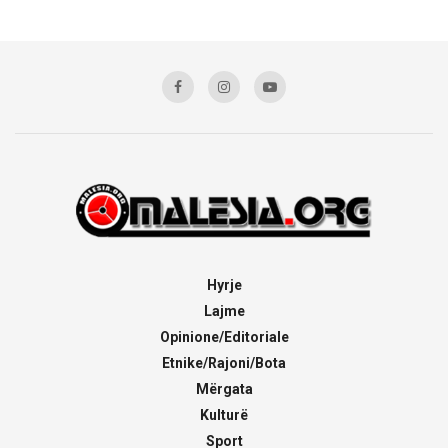
Hyrje
Lajme
Opinione/Editoriale
Etnike/Rajoni/Bota
Mërgata
Kulturë
Sport