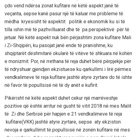
çdo vend ndërsa zonat kufitare
në këtë aspekt
janë të
veçanta, sepse kanë pasur një të kaluar me probleme të
mëdha kryesisht të aspektit politik e ekonomik ku si të
tilla ishin më të pazhvilluarat dhe të pa perspektivë për të
jetuar. Në këtë aspekt nuk bën përjashtim zona kufitare Mali
i Zi-Shqipëri, ku pasojat janë ende të pranishme
, ku
shqiptarët dëshmitarë okularë të vitëve të shkuara në kohën
e monizmit
. Por,
në
rrethana të reja duhet bërë përpjekje për
të ndryshuar gjendjen ekzistuese ku qarkullimi i lirë përmes
vendkalimeve
të reja
kufitare
jashtë atyre zyrtare
do të ishte
n
ë favor të popullsisë
në të dy anët e kufirit.
Pikërisht në këtë aspekt d
uhet cekur
një marrëveshje
pozitive që është arritur
në gusht
të vitit
2018
në mes
Mali
t
të
Zi dhe
Serbisë
për
hapjen e
21
vendkalime
ve
të reja
kufitare
(
VKK
)
jashtë atyre zyrtare, sepse aty
ekziston
nevoja e qarkullimit
të popullsisë në zonën kufitare në mes