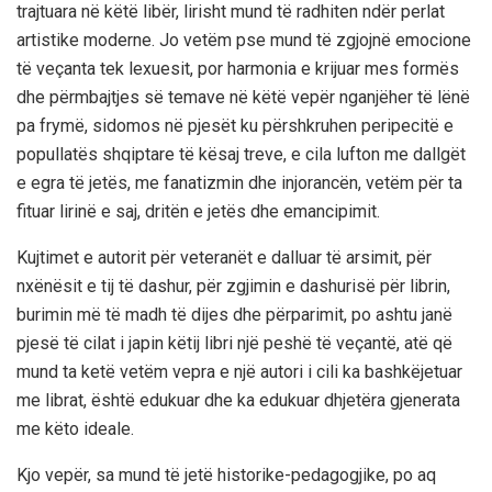
trajtuara në këtë libër, lirisht mund të radhiten ndër perlat
artistike moderne.
Jo vetëm pse mund të zgjojnë emocione
të veçanta tek lexuesit, por harmonia e krijuar mes formës
dhe përmbajtjes së temave në këtë vepër nganjëher të lënë
pa frymë, sidomos në pjesët ku përshkruhen peripecitë e
popullatës shqiptare të kësaj treve, e cila lufton me dallgët
e egra të jetës, me fanatizmin dhe injorancën, vetëm për ta
fituar lirinë e saj, dritën e jetës dhe emancipimit.
Kujtimet e autorit për veteranët e dalluar të arsimit, për
nxënësit e tij të dashur, për zgjimin e dashurisë për librin,
burimin më të madh të dijes dhe përparimit, po ashtu janë
pjesë të cilat i japin këtij libri një peshë të veçantë, atë që
mund ta ketë vetëm vepra e një autori i cili ka bashkëjetuar
me librat, është edukuar dhe ka edukuar dhjetëra gjenerata
me këto ideale.
Kjo vepër, sa mund të jetë historike-pedagogjike, po aq