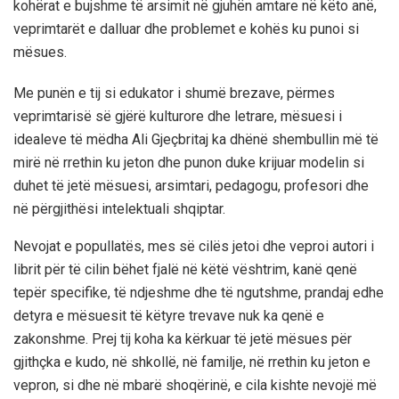
kohërat e bujshme të arsimit në gjuhën amtare në këto anë,
veprimtarët e dalluar dhe problemet e kohës ku punoi si
mësues.
Me punën e tij si edukator i shumë brezave, përmes
veprimtarisë së gjërë kulturore dhe letrare, mësuesi i
idealeve të mëdha Ali Gjeçbritaj ka dhënë shembullin më të
mirë në rrethin ku jeton dhe punon
duke krijuar modelin si
duhet të jetë mësuesi, arsimtari, pedagogu, profesori dhe
në përgjithësi intelektuali shqiptar.
Nevojat e popullatës, mes së cilës jetoi dhe veproi autori i
librit për të cilin bëhet fjalë në këtë
vështrim
, kanë qenë
tepër specifike, të ndjeshme dhe të ngutshme, prandaj edhe
detyra e mësuesit të këtyre trevave
nuk ka qenë e
zakonshme.
Prej tij koha ka kërkuar të jetë mësues për
gjithçka e kudo, në shkollë, në familje, në rrethin ku jeton e
vepron, si dhe në mbarë shoqërinë, e cila kishte nevojë më