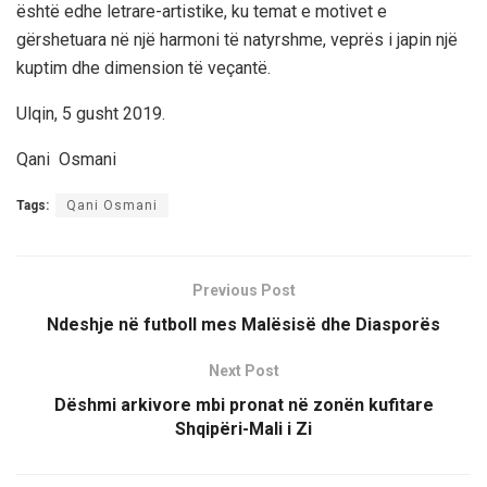
është edhe letrare-artistike, ku temat e motivet e
gërshetuara në një harmoni të natyrshme, veprës i japin një
kuptim dhe dimension të veçantë.
Ulqin, 5 gusht
2019.
Qani Osmani
Tags:
Qani Osmani
Previous Post
Ndeshje në futboll mes Malësisë dhe Diasporës
Next Post
Dëshmi arkivore mbi pronat në zonën kufitare
Shqipëri-Mali i Zi