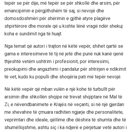
tepër se për dije, më tepër se për shkollë dhe arsim, për
emancipimin e përgjithshëm të saj, si nevojë dhe
domosdoshmëri për shërimin e gjithë atyre plagëve
shpirtërore dhe morale që u kishte lënë vragë ndër shekuj
koha e sundimit nga të huajt.
Nga temat që autori i trajton në këtë vepër, shihet qartë se
gama e interesimeve të tij në jetë dhe punë nuk kanë qenë
thjeshtë vetëm ushtrim i profesionit, por interesimi,
preokupimi dhe angazhimi i pandalur për
shtrirjen e ndikimit
të vet, kudo ku populli dhe shoqëria pati më tepër nevojë.
Në këtë vepër që mban vulën e një kohe të turbullt për
arsimin dhe shkollën shqipe në trevat shqiptare në Mal të
Zi, e në
vendbanimete
e Krajës në veçanti, si në një gjerdan
me xhevahire të çmuara radhiten ngjarje dhe personalitete,
veprimtari dhe ideale, qëllime dhe dëshira të shumta dhe të
shumëllojshme, ashtu siç i ka ndjerë e përjetuar vetë autori i