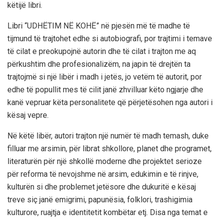
këtijë libri.
Libri
“UDHËTIM NË KOHË”
në pjesën më të madhe të
tij
mund të trajtohet
edhe
si autobiografi, por trajtimi i temave
të cilat e preokupojnë autorin dhe të cilat i trajton me aq
përkushtim dhe profesionalizëm, na japin të drejtën ta
trajtojmë si një libër i madh i jetës, jo vetëm të autorit, por
edhe të popullit mes të
cilit janë zhvilluar këto ngjarje dhe
kanë vepruar këta personalitete që përjetësohen nga autori i
kësaj vepre.
Në këtë libër, autori trajton një numër të madh
temash, duke
filluar
me arsimin, për librat shkollore, planet dhe programet,
literaturën për një shkollë moderne dhe projektet serioze
për reforma të nevojshme në arsim, edukimin e të rinjve,
kulturën si dhe problemet
jetësore dhe dukuritë e kësaj
treve siç janë emigrimi, papunësia, folklori, trashigimia
kulturore, ruajtja e identitetit kombëtar etj.
Disa nga temat e