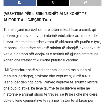
(VËSHTRIM PËR LIBRIN “UDHËTIM NË KOHË” TË
AUTORIT ALI GJEÇBRITAJ)
Të
rrallë
janë njerëzit që tërë jetën ia kushtuan arsimit, që
përveç gjurmëve në veprimtarinë edukative-arsimore ndër
breza, të kenë lënë edhe vepra të shkruara për punën e tyre,
të bashkudhëtarëve në këtë mision të shenjtë, nxënësve të
vet, e sidomos
për ecejaket e arsimit në gjuhën amtare, në
kohën dhe rrethanat kur kanë punuar e vepruar.
Ali Gjeçbritaj është njëri ndër ata, që përkrah punës si
mësues, pedagog, arsimtar dhe veprimtar, kurrë nuk e
lëshoi pendën nga dora. Përveç veprave të shumta letrare
dhe publicistike, ka lënë gjurmë të pashlyera
edhe në
historinë e arsimit shqip të tr
e
vës së Krajës dhe më gjërë,
duke u lënë gjeneratave të reja një histori të shkruar për