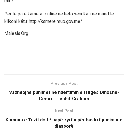
mirë.
Për të parë kamerat online në këto vendkalime mund të
klikoni këtu: http://kamere.mup.gov.me/
Malesia.Org
Previous Post
Vazhdojnë punimet në ndërtimin e rrugës Dinoshë-
Cemi i Trieshit-Grabom
Next Post
Komuna e Tuzit do të hapë zyrën për bashkëpunim me
diasporë