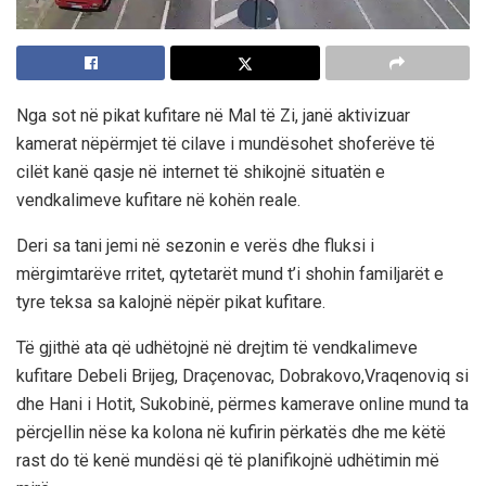
Nga sot në pikat kufitare në Mal të Zi, janë aktivizuar
kamerat nëpërmjet të cilave i mundësohet shoferëve të
cilët kanë qasje në internet të shikojnë situatën e
vendkalimeve kufitare në kohën reale.
Deri sa tani jemi në sezonin e verës dhe fluksi i
mërgimtarëve rritet, qytetarët mund t’i shohin familjarët e
tyre teksa sa kalojnë nëpër pikat kufitare.
Të gjithë ata që udhëtojnë në drejtim të vendkalimeve
kufitare Debeli Brijeg, Draçenovac, Dobrakovo,Vraqenoviq si
dhe Hani i Hotit, Sukobinë, përmes kamerave online mund ta
përcjellin nëse ka kolona në kufirin përkatës dhe me këtë
rast do të kenë mundësi që të planifikojnë udhëtimin më