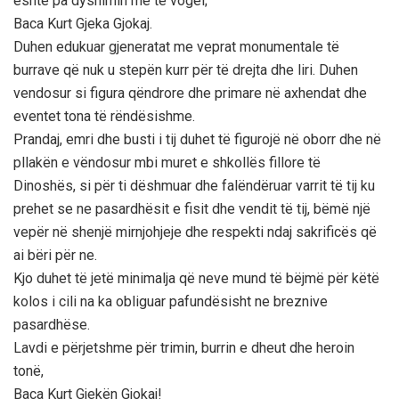
është pa dyshimin më të vogël;
Baca Kurt Gjeka Gjokaj.
Duhen edukuar gjeneratat me veprat monumentale të
burrave që nuk u stepën kurr për të drejta dhe liri. Duhen
vendosur si figura qëndrore dhe primare në axhendat dhe
eventet tona të rëndësishme.
Prandaj, emri dhe busti i tij duhet të figurojë në oborr dhe në
pllakën e vëndosur mbi muret e shkollës fillore të
Dinoshës, si për ti dëshmuar dhe falëndëruar varrit të tij ku
prehet se ne pasardhësit e fisit dhe vendit të tij, bëmë një
vepër në shenjë mirnjohjeje dhe respekti ndaj sakrificës që
ai bëri për ne.
Kjo duhet të jetë minimalja që neve mund të bëjmë për këtë
kolos i cili na ka obliguar pafundësisht ne breznive
pasardhëse.
Lavdi e përjetshme për trimin, burrin e dheut dhe heroin
tonë,
Baca Kurt Gjekën Gjokaj!