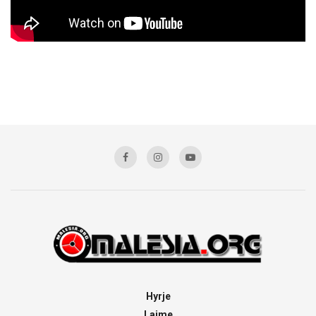
Hyrje
Lajme