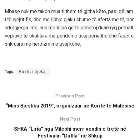
Mbase nuk më takon mua ti them të gjitha këto, pasi që jam
i të njëjtit fis, dhe me lidhje gjaku shumë të afërta me të, por
ndërgjegjja ime, nuk më lejon që të qëndroj duarkryq përball
veprave të skalitura me pendën e asaj periudhe dhe faqet e
shkruara me heroizmin e asaj kohe.
Tags:
Ruzhdi Gjokaj
Previous Post
“Miss Bjeshka 2019”, organizuar në Koritë të Malësisë
Next Post
SHKA “Liria” nga Mileshi merr vendin e tretë në
Festivalin “Duflla” në Shkup