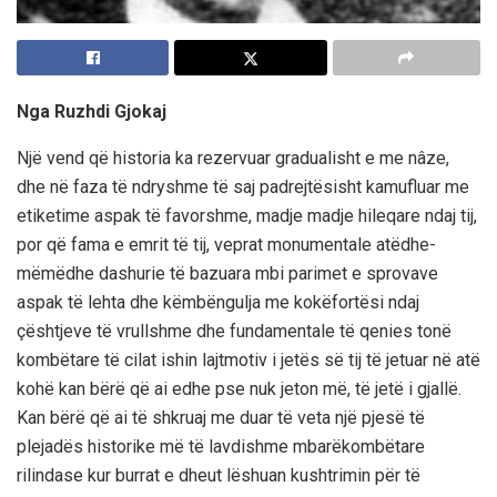
Nga Ruzhdi Gjokaj
Një vend që historia ka rezervuar gradualisht e me nâze,
dhe në faza të ndryshme të saj padrejtësisht kamufluar me
etiketime aspak të favorshme, madje madje hileqare ndaj tij,
por që fama e emrit të tij, veprat monumentale atëdhe-
mëmëdhe dashurie të bazuara mbi parimet e sprovave
aspak të lehta dhe këmbëngulja me kokëfortësi ndaj
çështjeve të vrullshme dhe fundamentale të qenies tonë
kombëtare të cilat ishin lajtmotiv i jetës së tij të jetuar në atë
kohë kan bërë që ai edhe pse nuk jeton më, të jetë i gjallë.
Kan bërë që ai të shkruaj me duar të veta një pjesë të
plejadës historike më të lavdishme mbarëkombëtare
rilindase kur burrat e dheut lëshuan kushtrimin për të