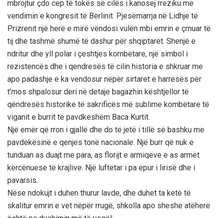
mbrojtur çdo cep të tokës së cilës i kanosej rreziku me
vendimin e kongresit të Berlinit. Pjesëmarrja në Lidhje të
Prizrenit një herë e mirë vëndosi vulën mbi emrin e çmuar të
tij dhe tashmë shumë të dashur për shqiptarët. Shenjë e
ndritur dhe yll polar i çeshtjes kombëtare, një simbol i
rezistencës dhe i qendresës të cilin historia e shkruar me
apo padashje e ka vendosur nëpër sirtaret e harresës për
t’mos shpalosur deri në detaje bagazhin kështjellor të
qëndresës historike të sakrificës më sublime kombëtare të
viganit e burrit të pavdkeshëm Baca Kurtit.
Një emër që rron i gjallë dhe do të jetë i tillë së bashku me
pavdekësinë e qenjes tonë nacionale. Një burr që nuk e
tunduan as duajt me para, as florijt e armiqëve e as armët
kërcënuese të krajlive. Një luftëtar i pa epur i lirisë dhe i
pavarsis.
Nëse ndokujt i duhen thurur lavde, dhe duhet ta ketë të
skalitur emrin e vet nëpër rrugë, shkolla apo sheshe atëherë