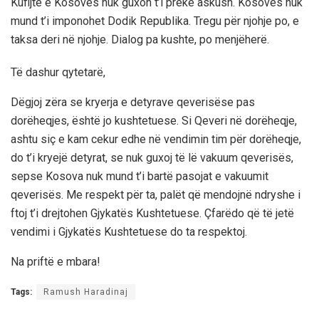
Kufijtë e Kosovës nuk guxon t’i prekë askush. Kosovës nuk
mund t’i imponohet Dodik Republika. Tregu për njohje po, e
taksa deri në njohje. Dialog pa kushte, po menjëherë.
Të dashur qytetarë,
Dëgjoj zëra se kryerja e detyrave qeverisëse pas
dorëheqjes, është jo kushtetuese. Si Qeveri në dorëheqje,
ashtu siç e kam cekur edhe në vendimin tim për dorëheqje,
do t’i kryejë detyrat, se nuk guxoj të lë vakuum qeverisës,
sepse Kosova nuk mund t’i bartë pasojat e vakuumit
qeverisës. Me respekt për ta, palët që mendojnë ndryshe i
ftoj t’i drejtohen Gjykatës Kushtetuese. Çfarëdo që të jetë
vendimi i Gjykatës Kushtetuese do ta respektoj.
Na priftë e mbara!
Tags:
Ramush Haradinaj