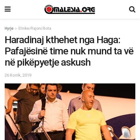
Hyrje
Etnike/Rajoni/Bota
Haradinaj kthehet nga Haga:
Pafajësinë time nuk mund ta vë
në pikëpyetje askush
26 Korrik, 2019