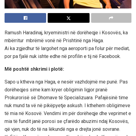
Ramush Haradinaj, kryeministri në dorëheqje i Kosovës, ka
mbërritur mbrëmë vonë në Prishtinë nga Haga.
Ai ka zgjedhur të largohet nga aeroporti pa folur për mediat,
por pa fjalë nuk ishte edhe në profilin e tij në Facebook.
Më poshtë shkrimi i plotë:
Sapo u ktheva nga Haga, e nesër vazhdojmë me punë. Pas
dorëheqjes sime kam kryer obligimin ligjor pranë
Prokurorisë së Dhomave të Specializuara. Pafajësinë time
nuk mund ta vë në pikëpyetje askush. I kthehem obligimeve
të mia në Kosovë. Vendimi im për dorëheqje dhe veprimet e
mia të fundit janë porosi se çfarëdo abuzimi ndaj Kosovës,
që vjen, nuk do të na lëkundë nga e drejta jonë sovrane.