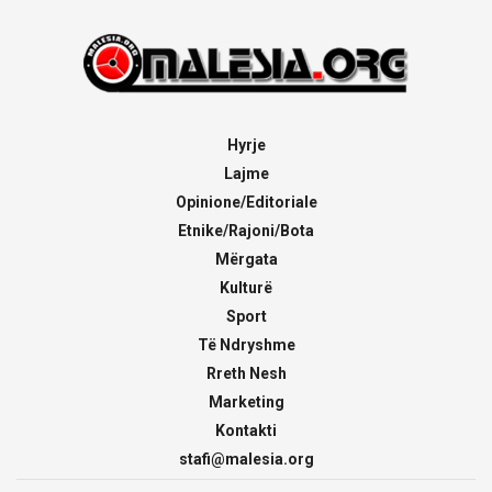
Hyrje
Lajme
Opinione/Editoriale
Etnike/Rajoni/Bota
Mërgata
Kulturë
Sport
Të Ndryshme
Rreth Nesh
Marketing
Kontakti
stafi@malesia.org