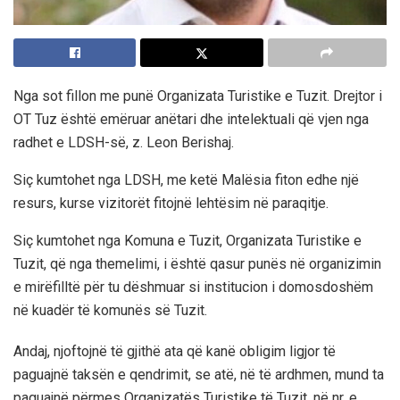
Nga sot fillon me punë Organizata Turistike e Tuzit. Drejtor i
OT Tuz është emëruar anëtari dhe intelektuali që vjen nga
radhet e LDSH-së, z. Leon Berishaj.
Siç kumtohet nga LDSH, me ketë Malësia fiton edhe një
resurs, kurse vizitorët fitojnë lehtësim në paraqitje.
Siç kumtohet nga Komuna e Tuzit, Organizata Turistike e
Tuzit, që nga themelimi, i është qasur punës në organizimin
e mirëfilltë për tu dëshmuar si institucion i domosdoshëm
në kuadër të komunës së Tuzit.
Andaj, njoftojnë të gjithë ata që kanë obligim ligjor të
paguajnë taksën e qendrimit, se atë, në të ardhmen, mund ta
paguajnë përmes Organizatës Turistike të Tuzit, në nr. e