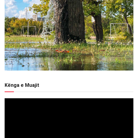
Kënga e Muajit