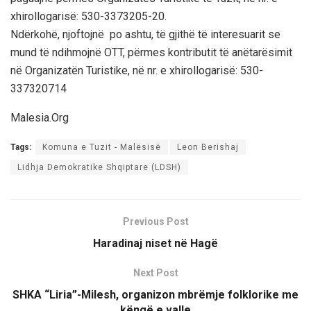
xhirollogarisë: 530-3373205-20.
Ndërkohë, njoftojnë po ashtu, të gjithë të interesuarit se
mund të ndihmojnë OTT, përmes kontributit të anëtarësimit
në Organizatën Turistike, në nr. e xhirollogarisë: 530-
337320714
Malesia.Org
Tags:
Komuna e Tuzit - Malësisë
Leon Berishaj
Lidhja Demokratike Shqiptare (LDSH)
Previous Post
Haradinaj niset në Hagë
Next Post
SHKA “Liria”-Milesh, organizon mbrëmje folklorike me
këngë e valle