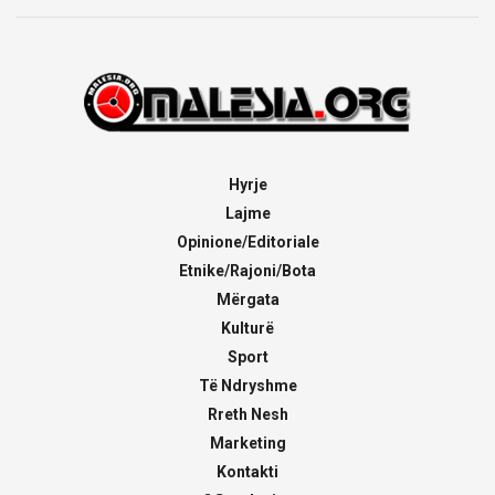
Hyrje
Lajme
Opinione/Editoriale
Etnike/Rajoni/Bota
Mërgata
Kulturë
Sport
Të Ndryshme
Rreth Nesh
Marketing
Kontakti