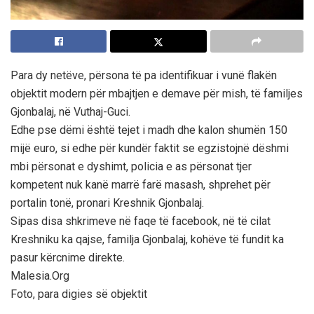
Para dy netëve, përsona të pa identifikuar i vunë flakën
objektit modern për mbajtjen e demave për mish, të familjes
Gjonbalaj, në Vuthaj-Guci.
Edhe pse dëmi është tejet i madh dhe kalon shumën 150
mijë euro, si edhe për kundër faktit se egzistojnë dëshmi
mbi përsonat e dyshimt, policia e as përsonat tjer
kompetent nuk kanë marrë farë masash, shprehet për
portalin tonë, pronari Kreshnik Gjonbalaj.
Sipas disa shkrimeve në faqe të facebook, në të cilat
Kreshniku ka qajse, familja Gjonbalaj, kohëve të fundit ka
pasur kërcnime direkte.
Malesia.Org
Foto, para digies së objektit