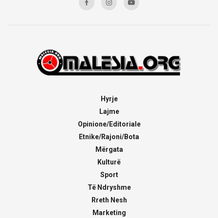
Hyrje
Lajme
Opinione/Editoriale
Etnike/Rajoni/Bota
Mërgata
Kulturë
Sport
Të Ndryshme
Rreth Nesh
Marketing