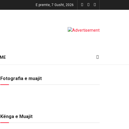
E premte, 7 Gusht, 2026
HME
Fotografia e muajit
Kënga e Muajit