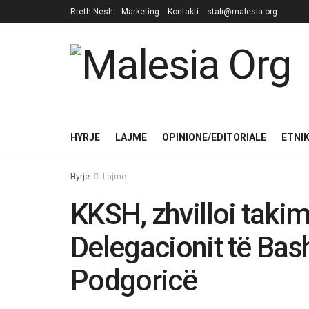
Rreth Nesh
Marketing
Kontakti
stafi@malesia.org
HYRJE
LAJME
OPINIONE/EDITORIALE
ETNI
Hyrje
Lajme
KKSH, zhvilloi taki
Delegacionit të Bas
Podgoricë