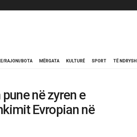
KE/RAJONI/BOTA
MËRGATA
KULTURË
SPORT
TË NDRYS
m pune në zyren e
hkimit Evropian në