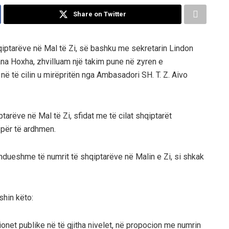
Share on Twitter
hqiptarëve në Mal të Zi, së bashku me sekretarin Lindon
iana Hoxha, zhvilluam një takim pune në zyren e
në të cilin u mirëpritën nga Ambasadori SH. T. Z. Aivo
arëve në Mal të Zi, sfidat me të cilat shqiptarët
 për të ardhmen.
dueshme të numrit të shqiptarëve në Malin e Zi, si shkak
shin këto:
ionet publike në të gjitha nivelet, në propocion me numrin