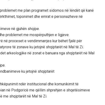
i, problemet me plan programet sidomos në lëndët që kanë
përkthimet, toponimet dhe emrat e personazheve në
nimeve në gjuhën shqipe.
dhe problemet me mospërputhjen e ligjeve.
rë në proceset e vendimmarrjes kur bëhet fjalë për
atyrore të zonave ku jetojnë shqiptarët në Mal të Zi.
endet arkeologjike në zonat e banuara nga shqiptarët në Mal
ipe.
endbanimeve ku jetojnë shqiptarët
këpunimit ndër institucional dhe komunikimit të
ian në Podgoricë me qëllim shprehjen e shqetësimeve
ë me shqiptarët në Mal të Zi.