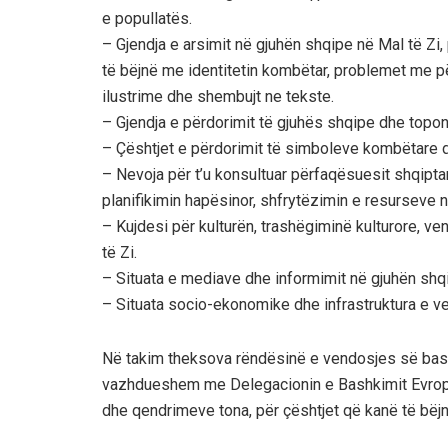
e popullatës.
– Gjendja e arsimit në gjuhën shqipe në Mal të Z
të bëjnë me identitetin kombëtar, problemet me 
ilustrime dhe shembujt ne tekste.
– Gjendja e përdorimit të gjuhës shqipe dhe topo
– Çështjet e përdorimit të simboleve kombëtare 
– Nevoja për t’u konsultuar përfaqësuesit shqipta
planifikimin hapësinor, shfrytëzimin e resurseve n
– Kujdesi për kulturën, trashëgiminë kulturore, v
të Zi.
– Situata e mediave dhe informimit në gjuhën shq
– Situata socio-ekonomike dhe infrastruktura e v
Në takim theksova rëndësinë e vendosjes së bash
vazhdueshem me Delegacionin e Bashkimit Evrop
dhe qendrimeve tona, për çështjet që kanë të bëjn