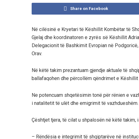
Share on Facebook
Në cilësinë e Kryetari të Këshillit Kombëtar të S
Gjelaj dhe koordinatoren e zyrës së Këshillit Adr
Delegacionit të Bashkimit Evropian në Podgoricë, 
Orav.
Në këtë takim prezantuam gjendje aktuale të shqipt
ballafaqohen dhe përcollëm qëndrimet e Këshillit
Ne potencuam shqetësimin tonë për rënien e vazh
i natalitetit të ulët dhe emigrimit të vazhdueshëm.
Çështjet tjera, të cilat u shpalosën në këtë takim, i
– Rëndësia e integrimit të shqiptarëve në instituc