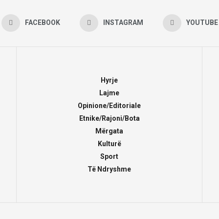
FACEBOOK
INSTAGRAM
YOUTUBE
Hyrje
Lajme
Opinione/Editoriale
Etnike/Rajoni/Bota
Mërgata
Kulturë
Sport
Të Ndryshme