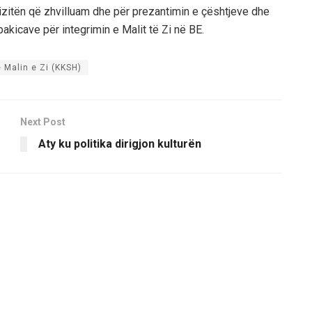
zitën që zhvilluam dhe për prezantimin e çështjeve dhe
pakicave për integrimin e Malit të Zi në BE.
ë Malin e Zi (KKSH)
Next Post
Aty ku politika dirigjon kulturën