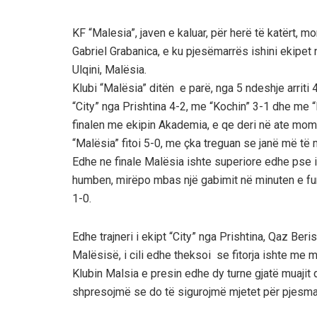
KF “Malesia”, javen e kaluar, për herë të katërt, mo
Gabriel Grabanica, e ku pjesëmarrës ishini ekipet 
Ulqini, Malësia.
Klubi “Malësia” ditën e parë, nga 5 ndeshje arriti
“City” nga Prishtina 4-2, me “Kochin” 3-1 dhe me “
finalen me ekipin Akademia, e qe deri në ate momen
“Malësia” fitoi 5-0, me çka treguan se janë më të m
Edhe ne finale Malësia ishte superiore edhe ps
humben, mirëpo mbas një gabimit në minuten e fun
1-0.
Edhe trajneri i ekipt “City” nga Prishtina, Qaz Beris
Malësisë, i cili edhe theksoi se fitorja ishte me m
Klubin Malsia e presin edhe dy turne gjatë muajit 
shpresojmë se do të sigurojmë mjetet për pjesmar