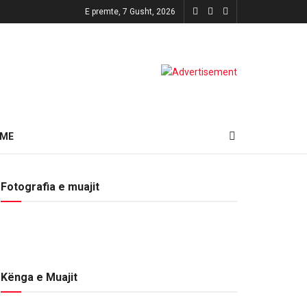
E premte, 7 Gusht, 2026
HME
Fotografia e muajit
Kënga e Muajit