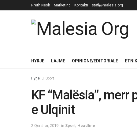
Rreth Nesh
Marketing
Kontakti
stafi@malesia.org
HYRJE
LAJME
OPINIONE/EDITORIALE
ETNI
Hyrje
Sport
KF “Malësia”, merr 
e Ulqinit
2 Qershor, 2019
in
Sport
,
Headline