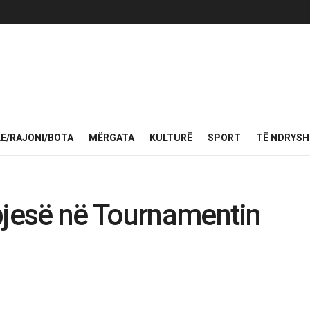
KE/RAJONI/BOTA
MËRGATA
KULTURË
SPORT
TË NDRYS
pjesë në Tournamentin