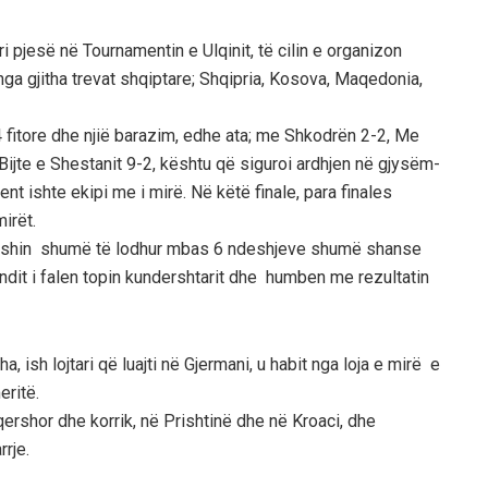
ri pjesë në Tournamentin e Ulqinit, të cilin e organizon
nga gjitha trevat shqiptare; Shqipria, Kosova, Maqedonia,
 4 fitore dhe njië barazim, edhe ata; me Shkodrën 2-2, Me
Bijte e Shestanit 9-2, kështu që siguroi ardhjen në gjysëm-
t ishte ekipi me i mirë. Në këtë finale, para finales
irët.
e ishin shumë të lodhur mbas 6 ndeshjeve shumë shanse
dit i falen topin kundershtarit dhe humben me rezultatin
ha, ish lojtari që luajti në Gjermani, u habit nga loja e mirë e
eritë.
qershor dhe korrik, në Prishtinë dhe në Kroaci, dhe
rje.