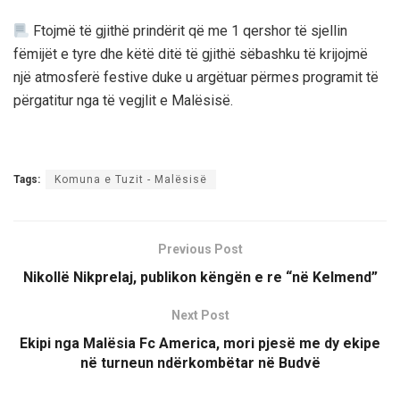
Ftojmë të gjithë prindërit që me 1 qershor të sjellin
fëmijët e tyre dhe këtë ditë të gjithë sëbashku të krijojmë
një atmosferë festive duke u argëtuar përmes programit të
përgatitur nga të vegjlit e Malësisë.
Tags:
Komuna e Tuzit - Malësisë
Previous Post
Nikollë Nikprelaj, publikon këngën e re “në Kelmend”
Next Post
Ekipi nga Malësia Fc America, mori pjesë me dy ekipe
në turneun ndërkombëtar në Budvë