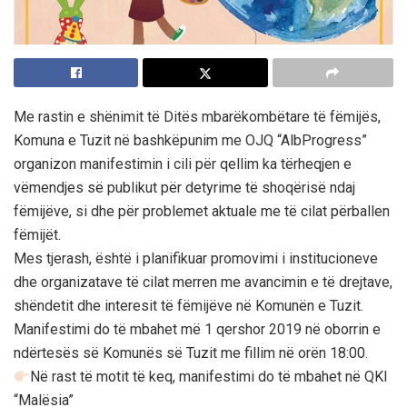
Me rastin e shënimit të Ditës mbarëkombëtare të fëmijës,
Komuna e Tuzit në bashkëpunim me OJQ “AlbProgress”
organizon manifestimin i cili për qellim ka tërheqjen e
vëmendjes së publikut për detyrime të shoqërisë ndaj
fëmijëve, si dhe për problemet aktuale me të cilat përballen
fëmijët.
Mes tjerash, është i planifikuar promovimi i institucioneve
dhe organizatave të cilat merren me avancimin e të drejtave,
shëndetit dhe interesit të fëmijëve në Komunën e Tuzit.
Manifestimi do të mbahet më 1 qershor 2019 në oborrin e
ndërtesës së Komunës së Tuzit me fillim në orën 18:00.
Në rast të motit të keq, manifestimi do të mbahet në QKI
“Malësia”