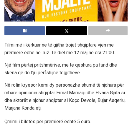
Filmi
m
ë i kërkuar në të gjitha trojet shqiptare vjen me
premierë edhe në Tuz.
Të diel me 12 maj në ora 21:00.
Një
film
përtej
pritshmërive
, me
të
qeshura
pa fund
dhe
skena
që
do
t’ju
përfshijnë
të
gjithëve
.
Në rolin kryesor kemi dy personazhe shumë të njohura për
mbarë opinionin shqiptar Ermal
Mamaqi
dhe
Elvana
Gjata
si
dhe aktorët e njohur shqiptar si
Koço
Devole
, Bujar
Asqeriu
,
Marjana
Konda
etj.
Çmimi i biletës për premierë është 5 euro.