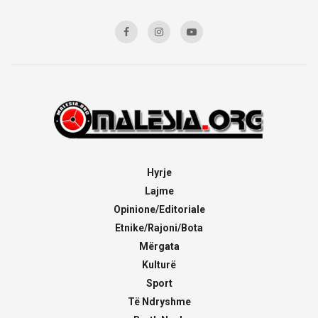
Hyrje
Lajme
Opinione/Editoriale
Etnike/Rajoni/Bota
Mërgata
Kulturë
Sport
Të Ndryshme