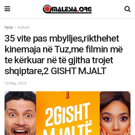
Hyrje
Kulturë
35 vite pas mbylljes,rikthehet
kinemaja në Tuz,me filmin më
te kërkuar në të gjitha trojet
shqiptare,2 GISHT MJALT
10 Maj, 2019