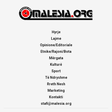
Hyrje
Lajme
Opinione/Editoriale
Etnike/Rajoni/Bota
Mërgata
Kulturë
Sport
Të Ndryshme
Rreth Nesh
Marketing
Kontakti
stafi@malesia.org