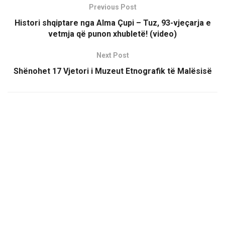
Previous Post
Histori shqiptare nga Alma Çupi – Tuz, 93-vjeçarja e
vetmja që punon xhubletë! (video)
Next Post
Shënohet 17 Vjetori i Muzeut Etnografik të Malësisë