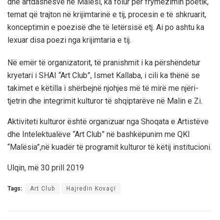
dhe artdashësve në Malësi,
ka folur për
frymëzimin poetik,
temat që trajton
në krijimtarinë e tij
,
procesin e të shkruarit,
konceptimin e poezisë dhe të letërsisë etj.
Ai po ashtu ka
lexuar disa poezi nga krijimtaria e tij.
Në emër të organizatorit, të pranishmit i ka përshëndetur
kryetari i SHAI “Art Club”, Ismet Kallaba,
i cili ka thënë se
takimet e këtilla i shërbejnë njohjes më të mirë me njëri-
tjetrin dhe integrimit kulturor të shqiptarëve në Malin e Zi.
Aktiviteti kulturor është organizuar nga Shoqata e Artistëve
dhe Intelektualëve “Art Club” në bashkëpunim me QKI
“Malësia”
,
në kuadër të programit kulturor të këtij institucioni.
Ulqin, më
30
prill 2019
Tags:
Art Club
Hajredin Kovaçi