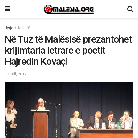
Hyrje
Kulturë
Në Tuz të Malësisë prezantohet
krijimtaria letrare e poetit
Hajredin Kovaçi
30 Prill, 2019