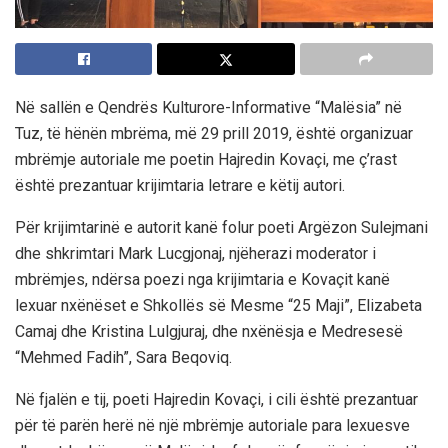
Në sallën e Qendrës Kulturore-Informative “Malësia” në
Tuz, të hënën mbrëma, më 29 prill 2019, është organizuar
mbrëmje autoriale me poetin Hajredin Kovaçi, me ç’rast
është prezantuar krijimtaria
letrare
e këtij autori.
Për krijimtarinë e autorit kanë folur poeti Argëzon Sulejmani
dhe shkrimtari Mark Lucgjonaj, njëherazi moderator i
mbrëmjes, ndërsa poezi nga krijimtaria e
Kovaçit kanë
lexuar nxënëset e Shkollës së Mesme “25 Maji”, Elizabeta
Camaj dhe Kristina Lulgjuraj, dhe nxënësja e Medresesë
“Mehmed Fadih”, Sara Beqoviq.
Në fjalën e tij, poeti Hajredin Kovaçi
,
i cili është prezantuar
për të parën herë në një mbrëmje autoriale para lexuesve