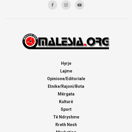
Hyrje
Lajme
Opinione/Editoriale
Etnike/Rajoni/Bota
Mërgata
Kulturë
Sport
Të Ndryshme
Rreth Nesh