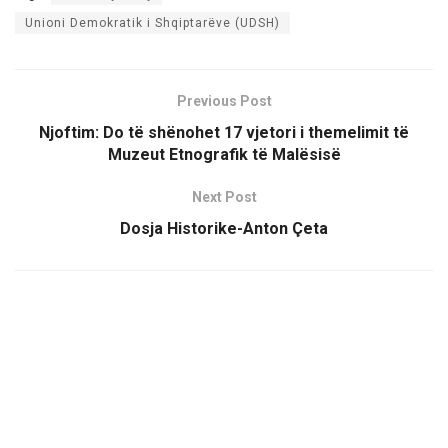
Unioni Demokratik i Shqiptarëve (UDSH)
Previous Post
Njoftim: Do të shënohet 17 vjetori i themelimit të
Muzeut Etnografik të Malësisë
Next Post
Dosja Historike-Anton Çeta