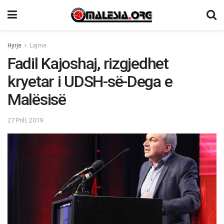
Hyrje
Lajme
Fadil Kajoshaj, rizgjedhet
kryetar i UDSH-së-Dega e
Malësisë
27 Prill, 2019