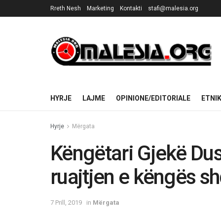
Rreth Nesh
Marketing
Kontakti
stafi@malesia.org
HYRJE
LAJME
OPINIONE/EDITORIALE
ETNI
Hyrje
Mërgata
Këngëtari Gjekë Du
ruajtjen e këngës s
7 Prill, 2019
in
Mërgata