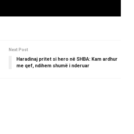
Next Post
Haradinaj pritet si hero në SHBA: Kam ardhur
me qef, ndihem shumë i nderuar