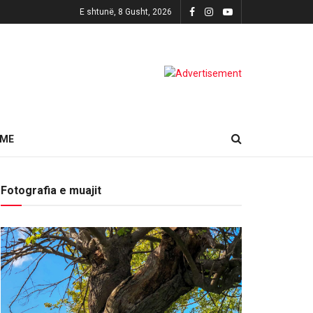
E shtunë, 8 Gusht, 2026
HME
Fotografia e muajit