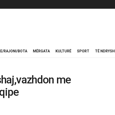
KE/RAJONI/BOTA
MËRGATA
KULTURË
SPORT
TË NDRYS
shaj,vazhdon me
hqipe