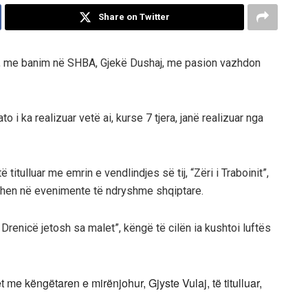
Share on Twitter
e, me banim në SHBA, Gjekë Dushaj, me pasion vazhdon
o i ka realizuar vetë ai, kurse 7 tjera, janë realizuar nga
titulluar me emrin e vendlindjes së tij, “Zëri i Traboinit”,
dohen në evenimente të ndryshme shqiptare.
Drenicë jetosh sa malet”, këngë të cilën ia kushtoi luftës
me këngëtaren e mirënjohur, Gjyste Vulaj, të titulluar,