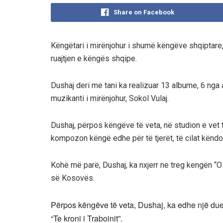
Share on Facebook
Këngëtari i mirënjohur i shumë këngëve shqiptar
ruajtjen e këngës shqipe.
Dushaj deri me tani ka realizuar 13 albume, 6 nga at
muzikanti i mirënjohur, Sokol Vulaj.
Dushaj, përpos këngëve të veta, në studion e vet të 
kompozon këngë edhe për të tjerët, të cilat kën
Kohë më parë, Dushaj, ka nxjerr ne treg kengën “O 
së Kosovës.
Përpos këngëve të veta, Dushaj, ka edhe një duet 
“Te kroni i Traboinit”.