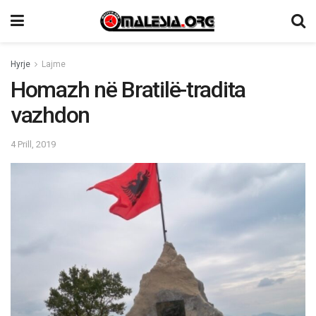
Hyrje
Lajme
Homazh në Bratilë-tradita
vazhdon
4 Prill, 2019