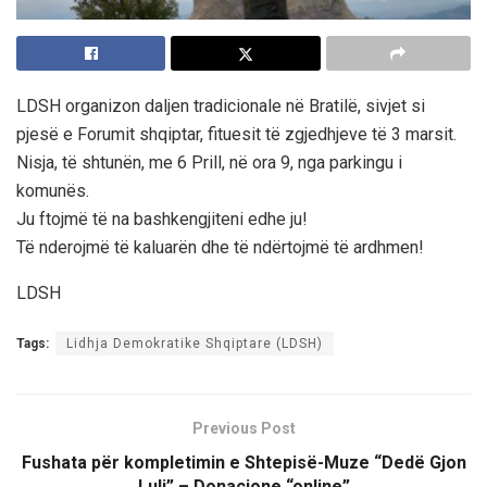
LDSH organizon daljen tradicionale në Bratilë, sivjet si
pjesë e Forumit shqiptar, fituesit të zgjedhjeve të 3 marsit.
Nisja, të shtunën, me 6 Prill, në ora 9, nga parkingu i
komunës.
Ju ftojmë të na bashkengjiteni edhe ju!
Të nderojmë të kaluarën dhe të ndërtojmë të ardhmen!
LDSH
Tags:
Lidhja Demokratike Shqiptare (LDSH)
Previous Post
Fushata për kompletimin e Shtepisë-Muze “Dedë Gjon
Luli” – Donacione “online”