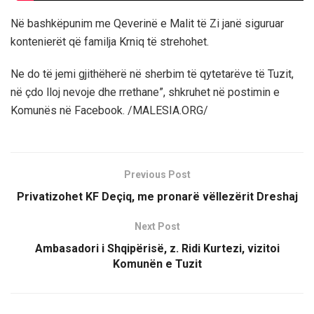
Në bashkëpunim me Qeverinë e Malit të Zi janë siguruar
kontenierët që familja Krniq të strehohet.
Ne do të jemi gjithëherë në sherbim të qytetarëve të Tuzit,
në çdo lloj nevoje dhe rrethane”, shkruhet në postimin e
Komunës në Facebook. /MALESIA.ORG/
Previous Post
Privatizohet KF Deçiq, me pronarë vëllezërit Dreshaj
Next Post
Ambasadori i Shqipërisë, z. Ridi Kurtezi, vizitoi
Komunën e Tuzit