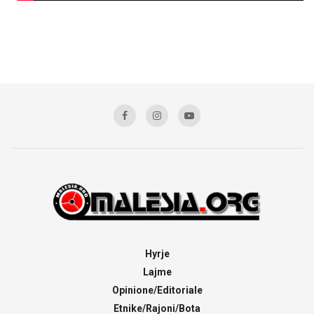
Hyrje
Lajme
Opinione/Editoriale
Etnike/Rajoni/Bota