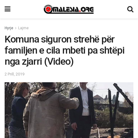
Hyrje
Lajme
Komuna siguron strehë për
familjen e cila mbeti pa shtëpi
nga zjarri (Video)
2 Prill, 2019