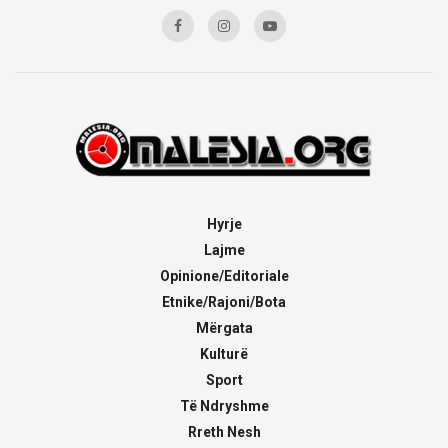
Hyrje
Lajme
Opinione/Editoriale
Etnike/Rajoni/Bota
Mërgata
Kulturë
Sport
Të Ndryshme
Rreth Nesh