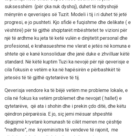
suksesshëm (për çka nuk dyshoj), duhet të ndryshojë
mënyrën e qeverisjes së Tuzit. Modeli i tij i ri duhet të jetë
progresi, e jo pushteti.
Kjo sfidë e fuqishme dhe delikate
( e
vështirë)
për të gjithë shqiptarët mbështetet te vizioni për
një
të ardhme ku jeta të ketë vulën
e dinjitetit personal dhe
profesional, e krahasues
hme me vlerat e jetës në komuna e
shtete
që e kanë konsoliduar dhe janë duke e zhvilluar këtë
standard.
Në këtë kuptim Tuzi ka nevojë për një qeverisje e
cila fokusin e vetëm e ka në hapësirën e përbashkët të
jetesës
të
të
gjithë qytetarëve të tij.
Qeverisja vendore ka të bëjë vetëm me probleme lokale,
e
cila në fokus ka vetëm problemet dhe nevojat ( hallet) e
qytetarëve, që ata i shohin dhe i prekin çdo ditë, dhe këtu
qëndron përparësia. E jo, siç jemi mësuar shpesh
të
dëgjojmë kryetarë komunash
të cilët merren me
çështje
“madhore”, me
kryeministra të vendeve të rajonit, me