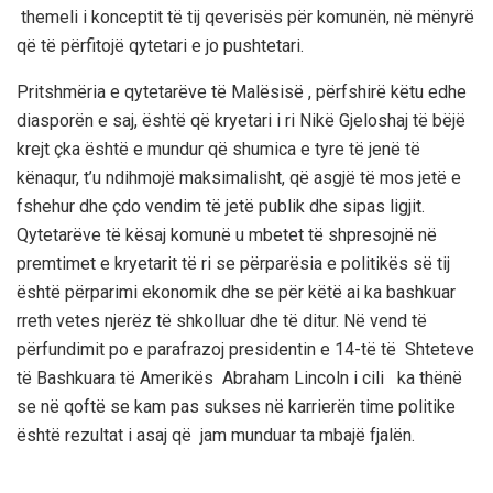
themeli i konceptit të tij qeverisës për komunën, në mënyrë
që të përfitojë qytetari e jo pushtetari.
Pritshmëria e qytetarëve të Malësisë , përfshirë këtu edhe
diasporën e saj, është që kryetari i ri
Nikë
Gjeloshaj
të bëjë
krejt çka është
e mundur që shumica e tyre të jenë të
kënaqur, t’u ndihmojë maksimalisht, që asgjë të mos jetë e
fshehur dhe çdo vendim të jetë publik dhe sipas ligjit.
Qytetarëve të kësaj komunë u mbetet të shpresojnë
në
premtimet e kryetarit të ri
se
përpar
ësia e politikës së
tij
është përparimi ekonomik dhe se për këtë ai ka bashkuar
rreth vetes njerëz të shkolluar dhe të ditur
.
Në vend të
përfundimit po e parafrazoj presidentin
e
14-të të Shteteve
të Bashk
uara të Amerikës
Abraham Lincoln
i cili ka thënë
se në qoftë se kam pas sukses në karrierën time politike
është rezultat i asaj që jam munduar ta mbajë fjalën.