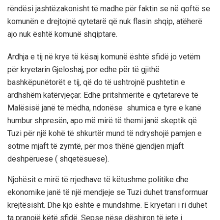
rëndësi jashtëzakonisht të madhe
për faktin se
në qoftë se
k
omunën e drejtojnë qytetarë që nuk flasin shqip, atëherë
ajo nuk është komunë shqiptare
.
Ardhja e tij në krye të kësaj komunë është sfidë jo vetëm
për kryetarin
Gjeloshaj,
por edhe për të gjithë
bashkëpunëtorët e tij, që do të ushtrojnë pushtetin e
ardhshëm katërvjeçar. Edhe
pritshmëritë
e qytetarëve të
Malësisë janë të mëdha, ndonëse shumica e tyre e kanë
humbur shpresën, apo më mirë të themi janë skeptik që
Tuzi për një kohë të shkurtër mund të ndryshojë pamjen e
sotme mjaft të zymtë, për mos thënë gjendjen
mjaft
dëshpëruese ( shqetësuese).
Njohësit e mirë të rrjedhave t
ë këtushme polit
i
ke dhe
ekonomike janë të një mendjeje se Tuzi duhet transf
ormuar
krejtësisht
. Dhe kjo është e mundshme. E kryetari i ri duhet
ta pranojë këtë
sfidë. S
epse nëse dëshiron të jetë i