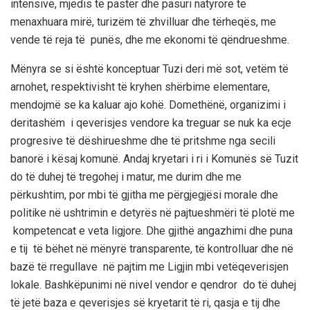
intensive, mjedis të pastër dhe pasuri natyrore të
menaxhuara mirë, turizëm të zhvilluar dhe tërheqës, me
vende të reja të punës, dhe me ekonomi të qëndrueshme.
Mënyra se si është konceptuar Tuzi deri më sot, vetëm
të
arnohet, respektivisht të kryhen shërbime elementare,
mendojmë se ka kaluar ajo kohë. Domethënë, organizimi i
deritashëm i qeverisjes vendore ka treguar
se nuk ka ecje
progresive të dëshirueshme dhe të pritshme nga secili
banorë i kësaj komunë. Andaj kryetari i ri i Komunës së Tuzit
do të duhej të tregohej i matur, me durim dhe me
përkushtim
, por mbi të gjitha me përgjegjësi morale dhe
politike në ushtrimin e detyrës në pajtueshmëri të plotë me
kompetencat e veta ligjore. Dhe gjithë angazhimi dhe puna
e tij të bëhet në mënyrë transparente, të kontrolluar dhe në
bazë të rregullave në pajtim me Ligjin mbi vetëqeverisjen
lokale. Bashkëpunimi në nivel vendor e qendror do të duhej
të jetë baza e qeverisjes së kryetarit të ri, qasja e tij dhe