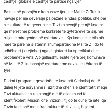
çështje globale
e çështje të partisë nga vjen.
Bazuar në përvojën e komunave tjera në Mal të Zi Tuzi ka
nevojë për një qeverisje pa pazare e ndasi politike, dhe për
një kulturë të re qeverisjeje. Tuzi ka nevojë për një kryetar
që merret me probleme konkrete të qytetarëve të saj, me
rritjen e mirëqenies së qytetarëve. Kjo komunë, e cila për
herë të parë në sistemin
shumë
partiak
në Mal të Zi do të
udhëhiqet ( drejtohet) nga shqiptarët ka specifikat dhe
problemet e veta. Ajo gjithashtu është njëra prej komunave
në Mal të Zi ku banojnë qytetarët me nevoja e kërkesa të
tyre
.
Parimi
i programit
qeverisës
te kryetarit
Gjeloshaj
do të
duhej të jetë ndryshimi i Tuzit dhe dhënia e identitetit, meqë
Tuzi aktualisht nuk ka asgjë me të cilën mund të
identifikohet. Misioni dhe vizioni i tij do të duhej të jetë që
Tuzin ta shohë me infrastrukturë të zhvilluar, bujqësi