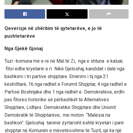
Qeverisje në shërbim të qytetarëve, e jo të
pushtetarëve
Nga Gjekë Gjonaj
Tuzi -komuna më e re në Mal të Zi, nga e shtuna e kaluar,
fitoi edhe kryetarin e ri
Nikë Gjeloshaj
, kandidat i dal
ë
nga
bashkimi i tri partive shqiptare
. Emërimi i tij nga 21
këshilltarë, 16 nga radhët e Forumit Shqiptar, 4 nga radhët e
Partisë Boshnjake dhe 1 nga radhët e Demokratëve, erdhi
pas fitores historike së përbashkët të Alternativës
Shqiptare, Lidhjes Demokratike Shqiptare dhe Unionit
Demokratik të Shqiptarëve, me moton “Malësia na
bashkon”.
Gjeloshaj
tanimë zyrtarisht është kryetari i parë
shqiptar në Komunën e mëvetësishme të Tuzit, që ka një