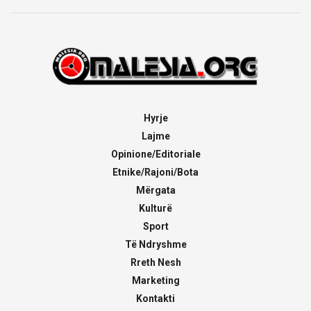
Hyrje
Lajme
Opinione/Editoriale
Etnike/Rajoni/Bota
Mërgata
Kulturë
Sport
Të Ndryshme
Rreth Nesh
Marketing
Kontakti