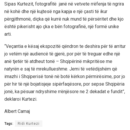
Sipas Kurtezit, fotografitë janë në vetvete rrëfenja të ngrira
në kohë dhe një kujtesë nga kapja e një çasti të ikur
përgjithmonë, diçka që kurrë nuk mund të përsëritet dhe kjo
është pikerisht ajo çka e bën fotografinë, një formë unike
arti.
“Veçantia e kësaj ekspozitë qëndron te deshira për të arritur
jo vetëm një audiencë të gjerë, por për të treguar edhe një
anë tjetër të atdheut tonë – Shqipërinë mikpritëse me
natyrën e saj të mrekullueshme. Jemi të vetëdijshëm që
imazhi i Shqiperisë tonë në botë kërkon përmirësime, por jo
për hir të një bojatisjeje sipërfaqësore, por sepse Shqipëria
jonë, ka pësuar ndryshime rrënjësore ne 2 dekadat e fundit”,
deklaroi Kurtezi.
Albert Camaj
Tags:
Ridi Kurtezi