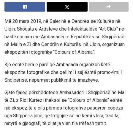
Më 28 mars 2019, në Galerinë e Qendrës së Kulturës në
Ulqin, Shoqata e Artistëve dhe Intelektualëve “Art Club” në
bashkëpunim me Ambasadën e Republikës së Shqipërisë
në Malin e Zi dhe Qendrën e Kulturës në Ulqin, organizuan
ekspozitën fotografike “Colours of Albania”.
Kjo është hera e parë që Ambasada organizon këtë
ekspozite fotografike dhe qellimi i saj është promovimi i
Shqipërisë, nëpërmjet publikimit të imazheve.
Gjatë fjales përshëdetëse Ambasadori i Shqipërisë në Mal
të Zi, z.Ridi Kurtezi theksoi se “Colours of Albania” është
një ekspozitë e cila përmes fotografive pasqyron copëza
nga Shqipëria jonë, që tregojnë se ne kemi vlera, tradita,
natyrë e gjeografi, të cilat ja vlen t’ia rrëfesh tjetrit.