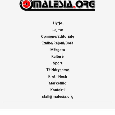
Hyrje
Lajme
Opinione/Editoriale
Etnike/Rajoni/Bota
Mërgata
Kulturë
Sport
Të Ndryshme
Rreth Nesh
Marketing
Kontakti
stafi@malesia.org
© 2000 - 2026
malesia.org