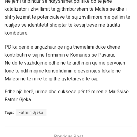
Ne jemi të bindur se ndryshimet politike do te jenë
katalizator i zhvillimit te gjithmbarshem të Malësisë dhe i
shfrytezimit të potencialeve të saj zhvillimore me qëllim te
ruajtjes së identitetit shqiptar të kësaj treve me tradita
kombëtare.
PD ka qenë e angazhuar që nga themelimi duke dhënë
kontributin e saj në formimin e Komunës së Pavarur.
Ne do të vazhdojmë edhe në të ardhmen që me përvojën
tonë të ndihmojmë konsolidimin e qeverisjes lokale në
Malësi në të mire të gjithe qytetarëve të saj.
Edhe një herë, urime dhe suksese për të mirën e Malësisë.
Fatmir Gjeka.
Tags:
Fatmir Gjeka
Previous Post