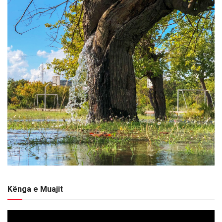
Kënga e Muajit