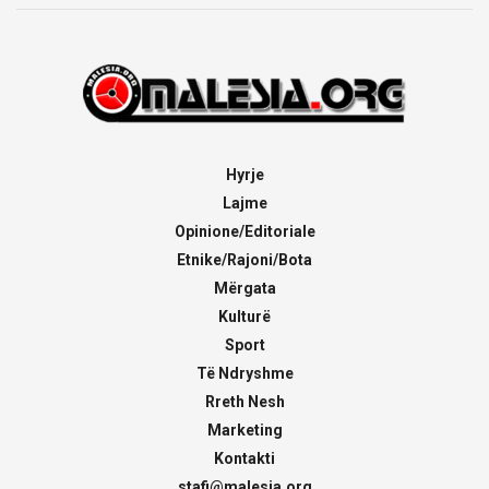
Hyrje
Lajme
Opinione/Editoriale
Etnike/Rajoni/Bota
Mërgata
Kulturë
Sport
Të Ndryshme
Rreth Nesh
Marketing
Kontakti
stafi@malesia.org