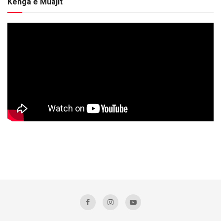
Kënga e Muajit