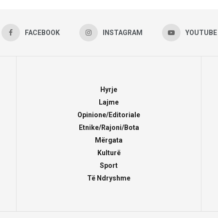
FACEBOOK
INSTAGRAM
YOUTUBE
Hyrje
Lajme
Opinione/Editoriale
Etnike/Rajoni/Bota
Mërgata
Kulturë
Sport
Të Ndryshme