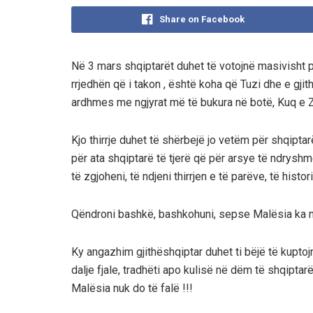
Share on Facebook
Në 3 mars shqiptarët duhet të votojnë masivisht p
rrjedhën që i takon , është koha që Tuzi dhe e gjit
ardhmes me ngjyrat më të bukura në botë, Kuq e Zi
Kjo thirrje duhet të shërbejë jo vetëm për shqiptar
për ata shqiptarë të tjerë që për arsye të ndryshm
të zgjoheni, të ndjeni thirrjen e të parëve, të histor
Qëndroni bashkë, bashkohuni, sepse Malësia ka nev
Ky angazhim gjithëshqiptar duhet ti bëjë të kuptojn
dalje fjale, tradhëti apo kulisë në dëm të shqiptar
Malësia nuk do të falë !!!