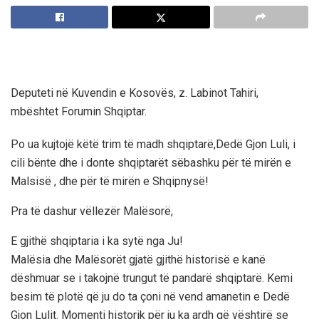
Deputeti në Kuvendin e Kosovës, z. Labinot Tahiri,
mbështet Forumin Shqiptar.
Po ua kujtojë këtë trim të madh shqiptarë,Dedë Gjon Luli, i
cili bënte dhe i donte shqiptarët sëbashku për të mirën e
Malsisë , dhe për të mirën e Shqipnysë!
Pra të dashur vëllezër Malësorë,
E gjithë shqiptaria i ka sytë nga Ju!
Malësia dhe Malësorët gjatë gjithë historisë e kanë
dëshmuar se i takojnë trungut të pandarë shqiptarë. Kemi
besim të plotë që ju do ta çoni në vend amanetin e Dedë
Gjon Lulit. Momenti historik për ju ka ardh që vështirë se