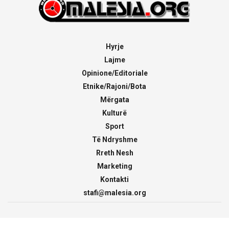
Hyrje
Lajme
Opinione/Editoriale
Etnike/Rajoni/Bota
Mërgata
Kulturë
Sport
Të Ndryshme
Rreth Nesh
Marketing
Kontakti
stafi@malesia.org
© 2000 - 2026
malesia.org