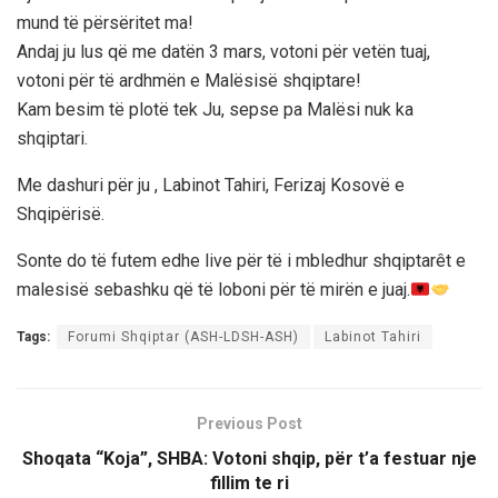
mund të përsëritet ma!
Andaj ju lus që me datën 3 mars, votoni për vetën tuaj,
votoni për të ardhmën e Malësisë shqiptare!
Kam besim të plotë tek Ju, sepse pa Malësi nuk ka
shqiptari.
Me dashuri për ju , Labinot Tahiri, Ferizaj Kosovë e
Shqipërisë.
Sonte do të futem edhe live për të i mbledhur shqiptarêt e
malesisë sebashku që të loboni për të mirën e juaj.
Tags:
Forumi Shqiptar (ASH-LDSH-ASH)
Labinot Tahiri
Previous Post
Shoqata “Koja”, SHBA: Votoni shqip, për t’a festuar nje
fillim te ri