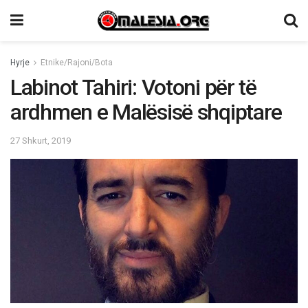
Hyrje
Etnike/Rajoni/Bota
Labinot Tahiri: Votoni për të
ardhmen e Malësisë shqiptare
27 Shkurt, 2019