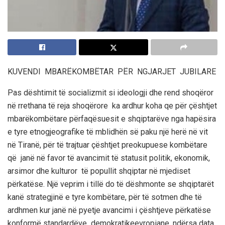
KUVENDI MBARËKOMBËTAR PËR NGJARJET JUBILARE
Pas dështimit të sociali
zmit si ideologji dhe rend shoqëror
në rrethana të reja shoqërore
ka ardhur koha qe për çështjet
mbarëkombëtare përfaqësuesit e shqiptarëve nga hapësira
e tyre etnogjeografike të m
blidhën së paku një herë në vit
në Tiranë
,
për të trajtuar çështjet preokupuese kombëtare
që janë në favor të avancimit të statusit
politik,
ekon
omik,
arsimor dhe kulturor të popullit shqiptar
në mjediset
përkatëse. Një veprim i tillë do të dëshmonte se shqiptarët
kanë strategjinë e tyre kombëtare, për të sotmen dhe të
ardhmen kur janë në pyetje avancimi i çështjeve përkatëse
konformë standardëve
demokratike
evropiane, ndërsa data