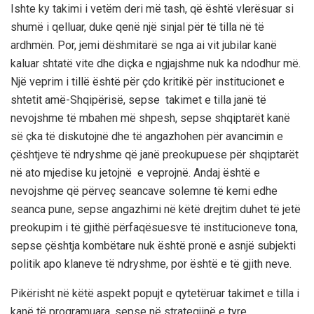
Ishte ky takimi i vetëm deri më tash, që është vlerësuar si
shumë i qelluar, duke qenë një sinjal për të tilla në të
ardhmën. Por, jemi dëshmitarë se ng
a ai vit jubilar kanë
kaluar shta
të vi
te dhe diçka e
ngjajshme nuk ka ndodhur më.
Një v
ep
rim i tillë është për çdo kritikë për institucionet e
shtetit amë-Shqipërisë, sepse takimet e tilla janë të
nevojshme të mbahen më shpesh, sepse shqiptarët kanë
së çka të diskutojnë dhe të angazhohen për avancimin e
çështjeve të ndryshme që janë preokupuese për shqiptarët
në ato mjedise ku jetojnë e veprojnë.
Andaj është e
nevojshme që përveç seancave solemne të kemi edhe
seanca pune, sepse angazhimi në këtë drejtim duhet të jetë
preokupim i të gjithë përfaqësuesve të institucioneve tona,
sepse çështja kombëtare nuk është pronë e asnjë subjekti
politik apo klaneve të ndryshme, por është e të gjith neve.
Pikërisht në këtë aspekt p
opujt e
qytetëruar
takimet e tilla i
kanë të programuara, sepse në strategjinë e tyre