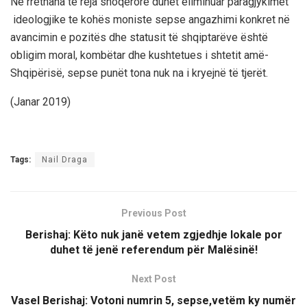
Në rrethana të reja shoqërore duhet eliminuar paragjykimet
ideologjike te kohës moniste sepse angazhimi konkret në
avancimin e pozitës dhe statusit të shqiptarëve është
obligim moral, kombëtar dhe kushtetues i shtetit amë-
Shqipërisë, sepse punët tona nuk na i kryejnë të tjerët.
(Janar 2019)
Tags:
Nail Draga
Previous Post
Berishaj: Këto nuk janë vetem zgjedhje lokale por
duhet të jenë referendum për Malësinë!
Next Post
Vasel Berishaj: Votoni numrin 5, sepse,vetëm ky numër