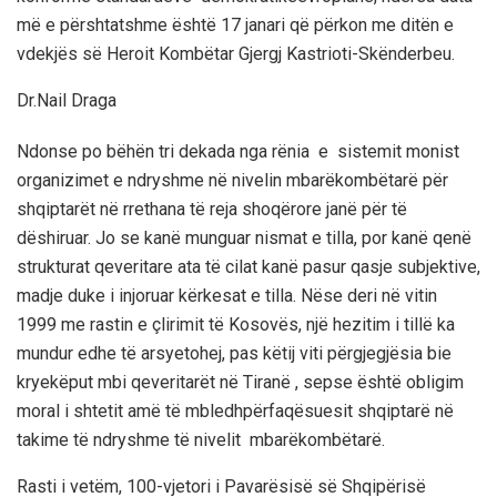
më e përshtatshme është 17 janari që përkon me ditën e
vdekjës së Heroit Kombëtar Gjergj Kastrioti-Skënderbeu
.
Dr.Nail Draga
Ndonse
po bëhën tri dekada
nga rënia e sistemit monist
o
rganizimet e ndryshme në nivelin mbarëko
mbëtarë për
shqiptarët
në rrethana të reja sho
qërore
janë për të
dëshiruar. Jo s
e
kanë munguar nismat e tilla, por kanë qenë
strukturat qeveritare
ata
të cilat kanë pasur qasje subjektive,
madje duke i injoruar kërkesat e tilla.
Nëse deri në vitin
1999 me rasti
n e çlirimit të Kosovës, një hezitim i
tillë ka
mundur
e
dhe
të arsyetohe
j
, pas këtij viti përgjegjësia bie
kryekëput mbi qeveritarët në Tiranë
, sepse është obligim
moral i shtetit amë
të
mbledh
përfaqësuesit shqiptarë në
takime të ndryshme të nivelit mbarëkombëtarë.
Rasti i vetëm,
100-vjetori i Pavarësisë së Shqipërisë