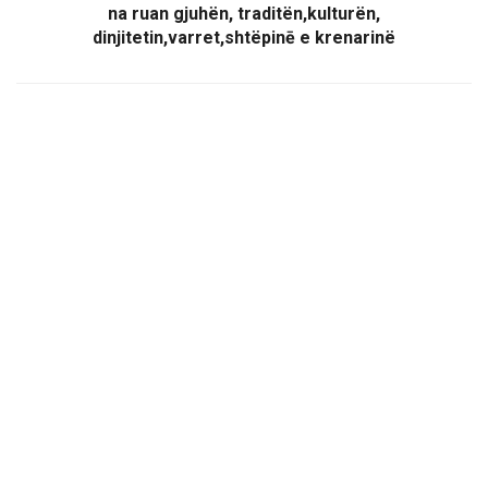
na ruan gjuhën, traditën,kulturën,
dinjitetin,varret,shtëpinē e krenarinë