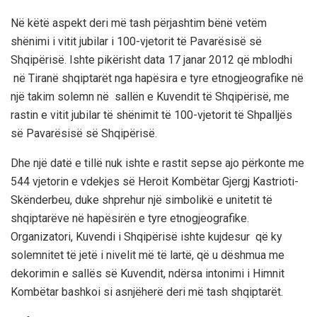
Në këtë aspekt deri më tash përjashtim bënë vetëm
shënimi i vitit jubilar i 100-vjetorit të Pavarësisë së
Shqipërisë
. Ish
te pikërisht data 17 janar 2012
që mblodhi
në Tiranë shqiptarët nga hapësira e tyre etnogjeografike në
një takim solemn në sallën e Kuvendit të Shqipërisë, me
rastin e vitit jubilar të shënimit të 100-vjetorit të Shpalljës
së Pavarësisë së Shqipërisë.
Dhe një datë e tillë nuk ishte e rastit sepse ajo përkonte me
544 vjetorin e vdekjes së Heroit Kombëtar Gjergj Kastrioti-
Skënderbeu, duke shprehur një simbolikë e unitetit të
shqiptarëve në hapësirën e tyre etnogjeografike.
Organizatori, Kuvendi i Shqipërisë ishte kujdesur që ky
solemnitet të jetë i nive
lit më të lartë, që u dëshmua
me
dekorimin e sallës së Kuvendit, ndërsa intonimi i Himnit
Kombëtar bashkoi si asnjëherë deri më tash shqiptarët.