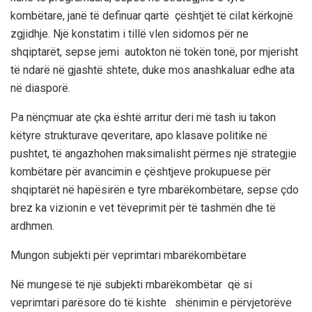
kombëtare, janë të definuar
qartë çështjët
të cilat kërkojnë
zgjidhje.
Një konstatim i tillë vlen sidomos për ne
shqiptarët, sepse jemi autokton në tokën tonë, por mjerisht
të ndarë në gjashtë shtete, duke mos anashkaluar edhe ata
në diasporë.
Pa nënçmuar ate çka
është arritur
deri më
tash iu takon
këtyre strukturave qeveritare, apo klasave politike
në
pushtet
,
të angazhohen maksimalisht përmes një strategjie
kombëtare për avancimin e çështjeve prokupuese për
shqiptarët në hapësirën e tyre mbarëkombëtare
, s
eps
e çdo
brez ka vizionin e vet të
veprim
it për të tashmën dhe
të
ardhmen.
Mungon subjekti për veprimtari mbarëkombëtare
Në mungesë të një subjekti mbarëkombëtar që si
veprimtari parësore do të kishte shënimin e
përvjetorëve