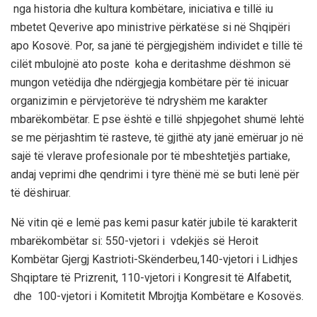
nga historia dhe kultura kombëtare, iniciativa e tillë iu
mbetet Qeverive apo ministrive përkatëse si në Shqipëri
apo Kosovë. Por, sa janë të përgjegjshëm individet e tillë të
cilët mbulojnë ato poste koha e deritashme dëshmon së
mungon vet
ë
dija dhe nd
ër
gjegja kombëtare për të inicuar
organizimin e përvjetorëve të ndryshëm me karakter
mbarëkombëtar.
E pse është e tillë shpjegohet shumë lehtë
se me përjashtim të rasteve, të gjithë
aty janë emëruar
jo në
sajë të vlerave profesionale por të mbeshtetjës partiake,
andaj veprimi dhe qendrimi i tyre thënë më se buti lenë për
të dëshiruar.
Në vitin që e lemë pas kemi pasur katër jubile të karakterit
mbarëkombëtar
si
: 550-vjetori i vdekjës së Heroit
Kombëtar Gjergj Kastrioti-Skënderbeu,140-vjetori i Lidhjes
Shqiptare të Prizrenit, 110-vjetori i Kongresit të Alfabetit,
dhe 100-vjetori i Komitetit Mbrojtja Kombëtare e Kosovës.