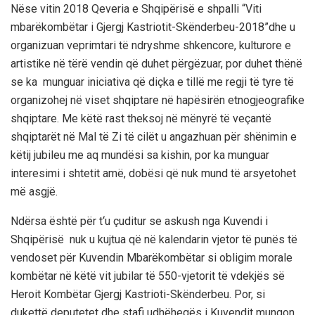
Nëse
vitin 2018
Qeveria e Shqipërisë e shpalli
“V
iti
mbarëkombëtar i Gjergj Kastrioti
t
-Skënderbeu-2018”
dhe u
organizuan veprimtari të ndryshme shkencore, kulturore e
artistike në tërë vendin
që duhet përgëzuar, por duhet thënë
se ka munguar
iniciativa që diçka e tillë me regji të tyre të
organizohej në viset s
hqiptare
në hapësi
rën etnogjeografike
shqiptare. Me këtë rast theksoj në mënyrë të veçantë
shqiptarët në Mal të Zi
të cilët u angazhuan për shënimin e
këtij jubileu me aq mundësi sa kishin,
por
ka munguar
interesimi i
shtetit amë, dobësi që nuk mund të arsyetohet
më asgjë.
Ndërsa ë
shtë për t
‘
u çuditur se askush nga Kuvend
i i
Shqipërisë
nuk u kujtua që në kalendarin vjetor të punës të
vendoset për Kuvendin Mbarëkombëtar si obligim moral
e
kombëtar në këtë
v
it
jubilar të 550-vjetorit të vdekjës së
Heroit Kombëtar Gjergj Kastrioti-Skënderbeu
. Por, si
duket
të deputetet dhe stafi udhëheqës i Kuvendit
mungon