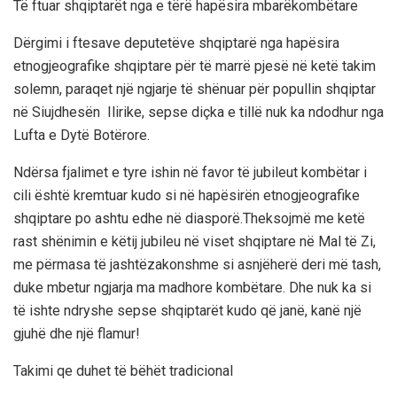
Të ftuar shqiptarët nga e tërë hapësira mbarëkombëtare
Dërgimi i ftesave deputetëve shqiptarë nga hapësira
etnogjeografike shqiptare për të marrë pjesë në ketë takim
solemn, paraqet një ngjarje t
ë shënuar për popullin shqiptar
në Siujdhesën Ilirike, sepse diçka e tillë nuk ka ndodhur nga
Lufta e Dytë Botërore.
Ndërsa
fjalimet e tyre ishin
në favor të jubileut kombëtar i
cili është kremtuar kudo si në hapësirën etnogjeografike
shqiptare
po ashtu e
dhe në diasporë.Theksojmë me ketë
rast shënimin e këtij jubileu në viset shqiptare në Mal të Zi,
me përmasa të jashtëzakonshme si asnjëherë deri më tash
,
duke mbetur ngjarja ma madhor
e kombëtare. Dhe nuk ka si
të ishte ndryshe sepse shqiptarët kudo që janë, kanë një
gjuhë dhe një flamur!
Takim
i
qe duhet të bëhët tradicional