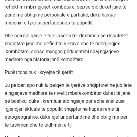
reflektimi mbi ng
jarjet kombëtare
, sepse
siç duket janë të
zënë me obligime personale e partiake, duke harruar
misionin e tyre si përfaqësues të popullit.
Dhe nga një qasje e tillë joserioze dëshmon se deputetet
shqiptarë janë me deficit të vlerave dhe të ndërgjegjës
kombëtare, sepse mungon përkushtimi ndaj ngjarjeve
madhore nga historia jonë kombëtare.
Punët tona nuk i kryejnë të tjerët
Ju pelqen apo nuk i
u
pelqën të tjerëve shqiptarët në jubiletë
e ngjarjeve madhore të nivelit mbarëkombëtar duhet të jenë
së bashku, duke i kremtuar ato ngjarje por edhe analizuar
gjendjen aktuale të popullit shqiptar në hapësirën e tij
etnogjeografike, duke sjellur përfundime dhe obligime për
të tashmën dhe të ardhmën e tij.