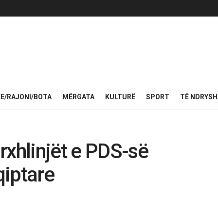
KE/RAJONI/BOTA
MËRGATA
KULTURË
SPORT
TË NDRYS
rxhlinjët e PDS-së
qiptare