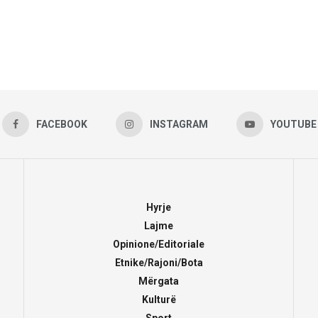
FACEBOOK
INSTAGRAM
YOUTUBE
Hyrje
Lajme
Opinione/Editoriale
Etnike/Rajoni/Bota
Mërgata
Kulturë
Sport