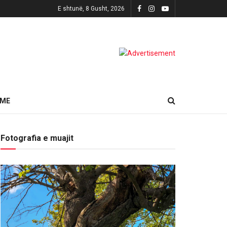
E shtunë, 8 Gusht, 2026
HME
Fotografia e muajit