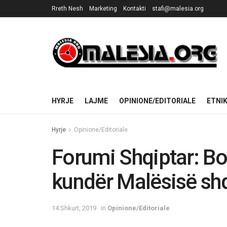
Rreth Nesh
Marketing
Kontakti
stafi@malesia.org
HYRJE
LAJME
OPINIONE/EDITORIALE
ETNI
Hyrje
Opinione/Editoriale
Forumi Shqiptar: Bo
kundër Malësisë sh
14 Shkurt, 2019
in
Opinione/Editoriale