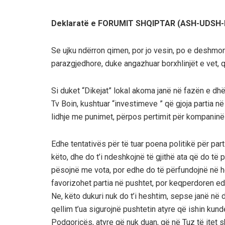
Deklaratë e FORUMIT SHQIPTAR (ASH-UDSH
Se ujku ndërron qimen, por jo vesin, po e deshmon 
parazgjedhore, duke angazhuar borxhlinjët e vet, që
Si duket “Dikejat” lokal akoma janë në fazën e dh
Tv Boin, kushtuar “investimeve ” që gjoja partia në 
lidhje me punimet, përpos pertimit për kompaninë 
Edhe tentativës për të tuar poena politikë për par
këto, dhe do t’i ndeshkojnë të gjithë ata që do të 
pësojnë me vota, por edhe do të përfundojnë në hell
favorizohet partia në pushtet, por keqperdoren e
Ne, këto dukuri nuk do t’i heshtim, sepse janë n
qellim t’ua sigurojnë pushtetin atyre që ishin ku
Podgoricës, atyre që nuk duan, që në Tuz të itet s