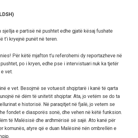
-LDSH)
sjellja e partisë në pushtet edhe gjatë kësaj fushate
 t’i kryejnë punët në teren.
ënies! Për këtë mjafton t’u referohemi dy reportazheve në
pushtet, po i kryen, edhe pse i intervistuari nuk ka tjetër
e vet.
tinë e vet. Besojmë se votuesit shqiptarë i kanë të qarta
punojnë në dëm të unitetit shqiptar. Ata, jo vetëm se do ta
urinat e historisë. Në paraqitjet në fjalë, jo vetem se
dhe fondet e diasporës sonë, dhe vehen në këtë funksion.
ë dëm të Malësisë dhe ardhmërisë së sajë. Ato kanë për
nder komunës, atyre që e duan Malësinë nën ombrellën e
hqip.