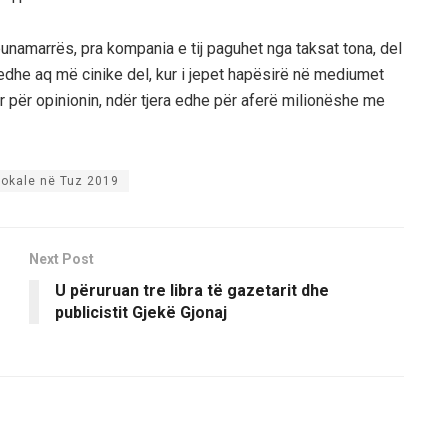
ë punamarrës, pra kompania e tij paguhet nga taksat tona, del
dhe aq më cinike del, kur i jepet hapësirë në mediumet
ohur për opinionin, ndër tjera edhe për aferë milionëshe me
lokale në Tuz 2019
Next Post
U përuruan tre libra të gazetarit dhe
publicistit Gjekë Gjonaj