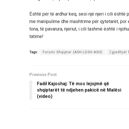
Është për të ardhur keq, sesi një njeri i cili ësht
me manipulime dhe mashtrime për qytetarët, por e
tona, të pavarura, njeriut, i cili tashmë është i nj
tatime!
Tags:
Forumi Shqiptar (ASH-LDSH-ASH)
Zgjedhjet 
Previous Post
Fadil Kajoshaj: Të mos lejojmë që
shqiptarët të ndjehen pakicë në Malësi
(video)