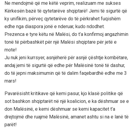
Ne mendojmë që me këtë veprim, realizuam me sukses
Kërkesën bazë të qytetarëve shqiptarë! Jemi të sigurtë që
ky unifikim, përveç qytetarëve do të përkrahet fuqishëm
edhe nga diaspora jonë e nderuar, kudo ndodhet.
Prezenca e tyre këtu në Malësi, do t’a konfirmoj angazhimin
tonë të përbashkët për një Malësi shqiptare për jetë e
mote!
Ju nuk jeni kurrsyer, asnjëherë për asnjë çështje kombëtare,
andaj jemi të sigurtë që edhe për Malësinë tonë të dashur,
do të jepni maksimumin që të dalim faqebardhë edhe me 3
mars!
Pavarësisht kritikave që kemi pasur, kjo klasë politike që
sot bashkon shqiptarët në një koalicion, e ka dëshmuar se e
don Malësinë, e kemi dëshmuar se kemi kapacitet t’a
drejtojmë dhe ruajmë Malësinë, amanet ashtu si na e lanë të
parët!