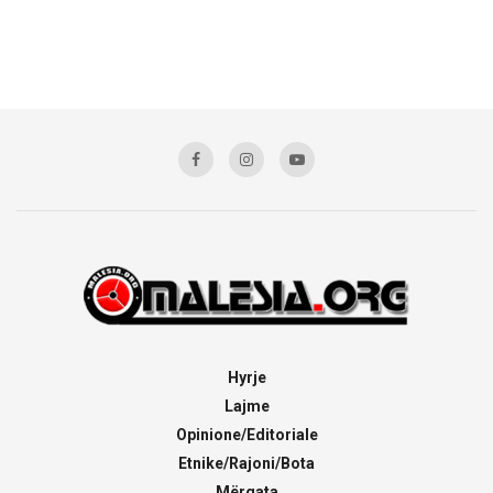
Hyrje
Lajme
Opinione/Editoriale
Etnike/Rajoni/Bota
Mërgata