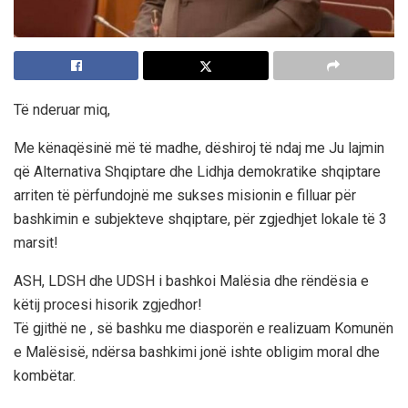
Të nderuar miq,
Me kënaqësinë më të madhe, dëshiroj të ndaj me Ju lajmin
që Alternativa Shqiptare dhe Lidhja demokratike shqiptare
arriten të përfundojnë me sukses misionin e filluar për
bashkimin e subjekteve shqiptare, për zgjedhjet lokale të 3
marsit!
ASH, LDSH dhe UDSH i bashkoi Malësia dhe rëndësia e
këtij procesi hisorik zgjedhor!
Të gjithë ne , së bashku me diasporën e realizuam Komunën
e Malësisë, ndërsa bashkimi jonë ishte obligim moral dhe
kombëtar.