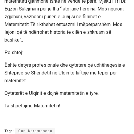
materniteti gjithmonë ishte në vendë të parë. Mjeku i i ri Dr.
Egzon Sulejmani për ju tha “ ato janë heroina. Mos nguroni,
zgjohuni, vazhdoni punën e Juaj si në fillimet e
Maternitetit..Të rikthehet entuazmi i mëpërparshëm. Mos
lejoni që të ndërrohet historia të cilën e shkruam së
bashku”..
Po shtoj:
Është detyra profesionale dhe qytetare që udhëheqësia e
Shtëpisë së Shëndetit në Ulqin të luftojë më tepër për
maternitet.
Qytetarët e Ulqinit e dojnë maternitetin e tyre.
Ta shpëtojmë Maternitetin!
Tags:
Gani Karamanaga