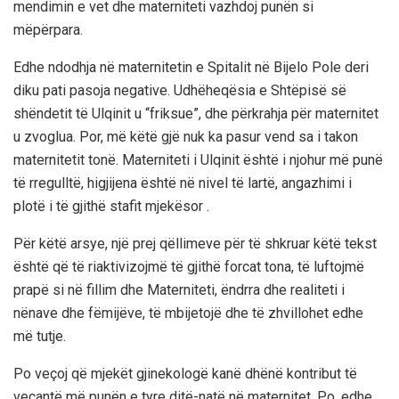
mendimin e vet dhe materniteti vazhdoj punën si
mëpërpara.
Edhe ndodhja në maternitetin e Spitalit në Bijelo Pole deri
diku pati pasoja negative. Udhëheqësia e Shtëpisë së
shëndetit të Ulqinit u “friksue”, dhe përkrahja për maternitet
u zvoglua. Por, më këtë gjë nuk ka pasur vend sa i takon
maternitetit tonë. Materniteti i Ulqinit është i njohur më punë
të rregulltë, higjijena është në nivel të lartë, angazhimi i
plotë i të gjithë stafit mjekësor .
Për këtë arsye, një prej qëllimeve për të shkruar këtë tekst
është që të riaktivizojmë të gjithë forcat tona, të luftojmë
prapë si në fillim dhe Materniteti, ëndrra dhe realiteti i
nënave dhe fëmijëve, të mbijetojë dhe të zhvillohet edhe
më tutje.
Po veçoj që mjekët gjinekologë kanë dhënë kontribut të
veçantë më punën e tyre ditë-natë në maternitet. Po, edhe