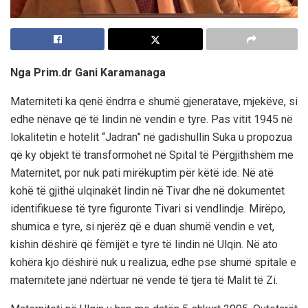
Nga Prim.dr Gani Karamanaga
Materniteti ka qenë ëndrra e shumë gjeneratave, mjekëve, si
edhe nënave që të lindin në vendin e tyre. Pas vitit 1945 në
lokalitetin e hotelit “Jadran” në gadishullin Suka u propozua
që ky objekt të transformohet në Spital të Përgjithshëm me
Maternitet, por nuk pati mirëkuptim për këtë ide. Në atë
kohë të gjithë ulqinakët lindin në Tivar dhe në dokumentet
identifikuese të tyre figuronte Tivari si vendlindje. Mirëpo,
shumica e tyre, si njerëz që e duan shumë vendin e vet,
kishin dëshirë që fëmijët e tyre të lindin në Ulqin. Në ato
kohëra kjo dëshirë nuk u realizua, edhe pse shumë spitale e
maternitete janë ndërtuar në vende të tjera të Malit të Zi.