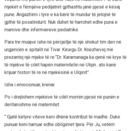
mjekët e fëmijëve pedijatrët gjithashtu janë pjesë e kësaj
pune. Angazhimi i tyre e ka bërë të mundur të jetojnë të
gjithë të posalindurit. Nuk duhet të harrohet edhe puna e
mamive dhe infermiereve pediatrike.
Para tre muajve isha në përcjellje të një shokut tim deri në
urgjencën e spitalit në Tivar. Kirurgu Dr. Knezheviq më
prezantoj një mjeke të re:“Dr. Karamanaga ka qenë në krye të
të mjekve të cilët hapën maternitetin në Ulqin.. ato kanë
krijuar histori të re në mjekësinë e Ulqinit”.
Isha i emocionuar, krenar.
Po i drejtohem mjekëve të cilët morrën pjesë në punën e
deritanishme në maternitet:
“ Gjatë këtyre viteve keni dhënë kontribut të madhë. Duke
punuar keni harruar edhe obligimet tjera. Për Ju, vetëm