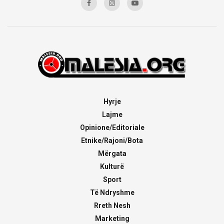
Hyrje
Lajme
Opinione/Editoriale
Etnike/Rajoni/Bota
Mërgata
Kulturë
Sport
Të Ndryshme
Rreth Nesh
Marketing