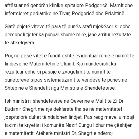
aftësuar në qendrën klinike spitalore Podgoricë. Mamit dhe
infermieret pediatrike në Tivar, Podgoricë dhe Prishtinë.
Gjatë dhjetë viteve të para të punës stafi mjekësor si edhe
personeli tjetër ka punuar shumë mirë, janë arritur rezultate
të shkëlqyera.
Por, në pesë vitet e fundit është evidentuar rënie e numrit të
lindjeve në Maternitetin e Ulqinit. Kjo mundësisht ka
rezultuar edhe si pasojë e zvogëlimit të numrit të
punëtorëve sipas sistematizimit të vendeve të punës në
Shtëpinë e Shëndetit nga Ministria e Shëndetësisë.
Ish ministri i shëndetësisë në Qeverinë e Malit të Zi Dr
Budimir Shegrt me një deklaratë tha se në maternitetet
jospitalorë duhet të ndalohen lindjet. Pas reagimeve, u mbajt
takimi te kryetari i komunës Nazif Cungu lidhur me çështjen
e maternitetit. Atëherë ministri Dr. Shegrt e ndërroj