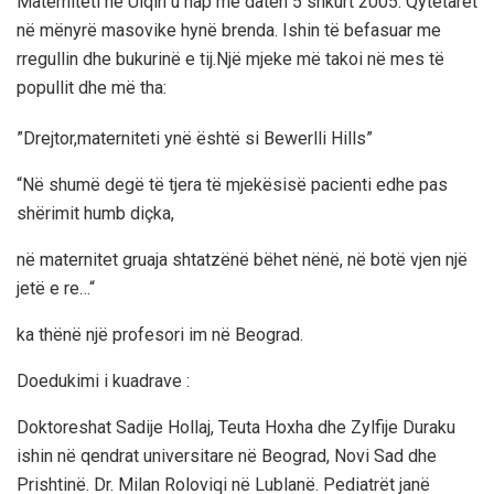
Materniteti në Ulqin u hap me datën 5 shkurt 2005. Qytetarët
në mënyrë masovike hynë brenda. Ishin të befasuar me
rregullin dhe bukurinë e tij.Një mjeke më takoi në mes të
popullit dhe më tha:
”Drejtor,materniteti ynë është si Bewerlli Hills”
“Në shumë degë të tjera të mjekësisë pacienti edhe pas
shërimit humb diçka,
në maternitet gruaja shtatzënë bëhet nënë, në botë vjen një
jetë e re…“
ka thënë një profesori im në Beograd.
Doedukimi i kuadrave :
Doktoreshat Sadije Hollaj, Teuta Hoxha dhe Zylfije Duraku
ishin në qendrat universitare në Beograd, Novi Sad dhe
Prishtinë. Dr. Milan Roloviqi në Lublanë. Pediatrët janë