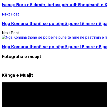
Ivanaj: Bora në dimër, befasi për udhëheqësinë e
Next Post
Nga Komuna thonë se po bëjnë punë të mirë në pa
Next Post
Nga Komuna thonë se po bëjnë punë të mirë në pa
Fotografia e muajit
Kënga e Muajit