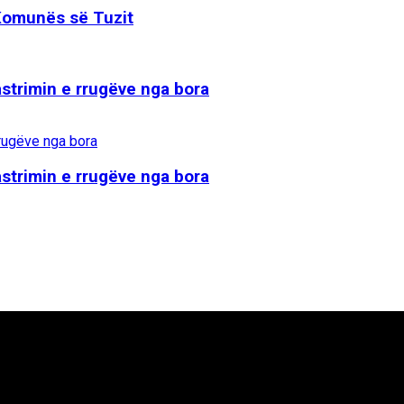
 Komunës së Tuzit
strimin e rrugëve nga bora
strimin e rrugëve nga bora