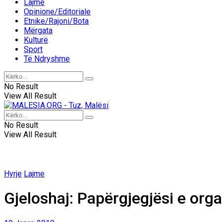
Lajme
Opinione/Editoriale
Etnike/Rajoni/Bota
Mërgata
Kulturë
Sport
Të Ndryshme
No Result
View All Result
No Result
View All Result
Hyrje
Lajme
Gjeloshaj: Papërgjegjësi e org