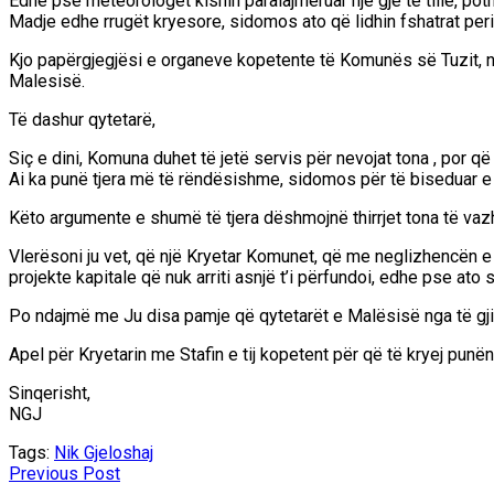
Edhe pse meteorologët kishin paralajmëruar një gjë të tillë, pot
Madje edhe rrugët kryesore, sidomos ato që lidhin fshatrat peri
Kjo papërgjegjësi e organeve kopetente të Komunës së Tuzit, n
Malesisë.
Të dashur qytetarë,
Siç e dini, Komuna duhet të jetë servis për nevojat tona , por 
Ai ka punë tjera më të rëndësishme, sidomos për të biseduar 
Këto argumente e shumë të tjera dëshmojnë thirrjet tona të va
Vlerësoni ju vet, që një Kryetar Komunet, që me neglizhencën e t
projekte kapitale që nuk arriti asnjë t’i përfundoi, edhe pse at
Po ndajmë me Ju disa pamje që qytetarët e Malësisë nga të gjit
Apel për Kryetarin me Stafin e tij kopetent për që të kryej punë
Sinqerisht,
NGJ
Tags:
Nik Gjeloshaj
Previous Post