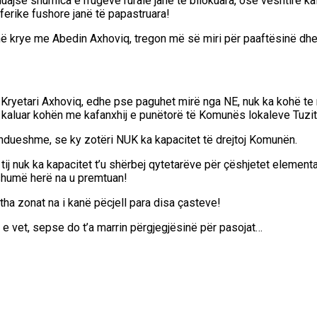
huajse shumica e rrugëve rurale janë të bllokuara, ose vështirë k
ferike fushore janë të papastruara!
ë krye me Abedin Axhoviq, tregon më së miri për paaftësinë dhe
që Kryetari Axhoviq, edhe pse paguhet mirë nga NE, nuk ka kohë te
e kaluar kohën me kafanxhij e punëtorë të Komunës lokaleve Tuzi
zhdueshme, se ky zotëri NUK ka kapacitet të drejtoj Komunën.
ij nuk ka kapacitet t’u shërbej qytetarëve për çëshjetet elementa
o shumë herë na u premtuan!
ha zonat na i kanë pëcjell para disa çasteve!
n e vet, sepse do t’a marrin përgjegjësinë për pasojat…