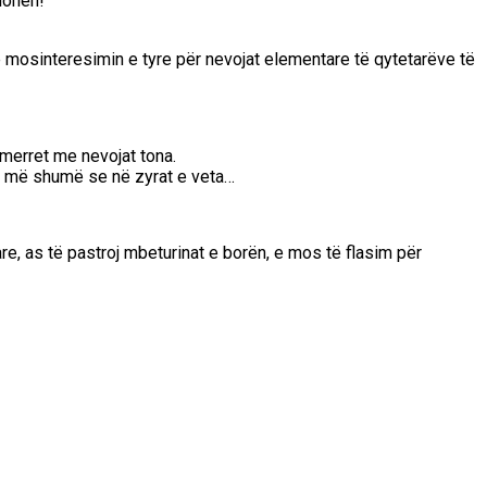
alohën!
 mosinteresimin e tyre për nevojat elementare të qytetarëve të
 merret me nevojat tona.
t më shumë se në zyrat e veta…
re, as të pastroj mbeturinat e borën, e mos të flasim për