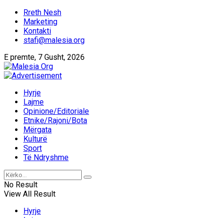
Rreth Nesh
Marketing
Kontakti
stafi@malesia.org
E premte, 7 Gusht, 2026
Hyrje
Lajme
Opinione/Editoriale
Etnike/Rajoni/Bota
Mërgata
Kulturë
Sport
Të Ndryshme
No Result
View All Result
Hyrje