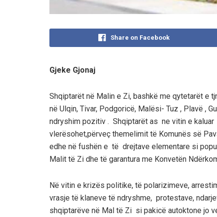
Share on Facebook
Gjeke Gjonaj
Shqiptarët në Malin e Zi, bashkë me qytetarët e tjr
në Ulqin, Tivar, Podgoricë, Malësi- Tuz , Plavë , 
ndryshim pozitiv . Shqiptarët as ne vitin e kalua
vlerësohet,përveç themelimit të Komunës së Pavarur
edhe në fushën e të drejtave elementare si popull
Malit të Zi dhe të garantura me Konvetën Ndërko
Në vitin e krizës politike, të polarizimeve, arrest
vrasje të klaneve të ndryshme, protestave, ndar
shqiptarëve në Mal të Zi si pakicë autoktone jo 