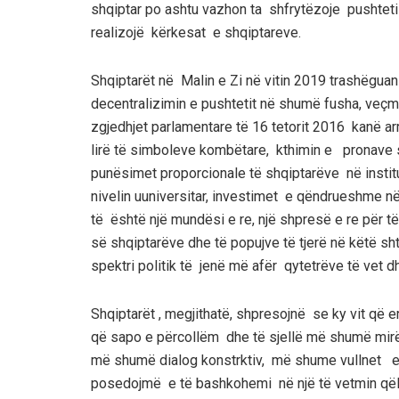
shqiptar po ashtu vazhon ta shfrytëzoje pushteti
realizojë kërkesat e shqiptareve.
Shqiptarët në Malin e Zi në vitin 2019 trashëg
decentralizimin e pushtetit në shumë fusha, veçma
zgjedhjet parlamentare të 16 tetorit 2016 kanë arr
lirë të simboleve kombëtare, kthimin e pronave s
punësimet proporcionale të shqiptarëve në institu
nivelin uuniversitar, investimet e qëndrueshme në t
të është një mundësi e re, një shpresë e re për të
së shqiptarëve dhe të popujve të tjerë në këtë sht
spektri politik të jenë më afër qytetrëve të vet dh
Shqiptarët , megjithatë, shpresojnë se ky vit që erd
që sapo e përcollëm dhe të sjellë më shumë mi
më shumë dialog konstrktiv, më shume vullnet e 
posedojmë e të bashkohemi në një të vetmin qël