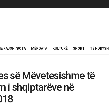
KE/RAJONI/BOTA
MËRGATA
KULTURË
SPORT
TË NDRYS
es së Mëvetesishme të
ëm i shqiptarëve në
2018