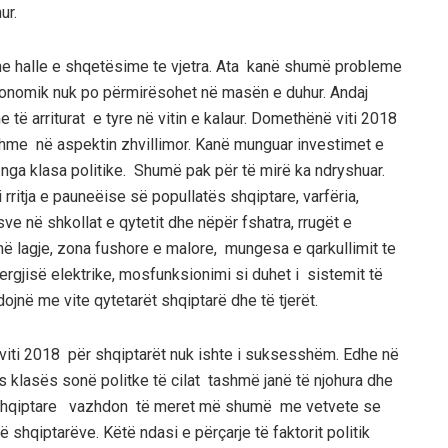
ur.
me halle e shqetësime te vjetra. Ata kanë shumë probleme
ekonomik nuk po përmirësohet në masën e duhur. Andaj
të arriturat e tyre në vitin e kalaur. Domethënë viti 2018
shme në aspektin zhvillimor. Kanë munguar investimet e
it nga klasa politike. Shumë pak për të mirë ka ndryshuar.
rritja e pauneëise së popullatës shqiptare, varfëria,
ve në shkollat e qytetit dhe nëpër fshatra, rrugët e
më lagje, zona fushore e malore, mungesa e qarkullimit te
rgjisë elektrike, mosfunksionimi si duhet i sistemit të
jnë me vite qytetarët shqiptarë dhe të tjerët.
 viti 2018 për shqiptarët nuk ishte i suksesshëm. Edhe në
s klasës sonë politke të cilat tashmë janë të njohura dhe
ika shqiptare vazhdon të meret më shumë me vetvete se
 shqiptarëve. Këtë ndasi e përçarje të faktorit politik