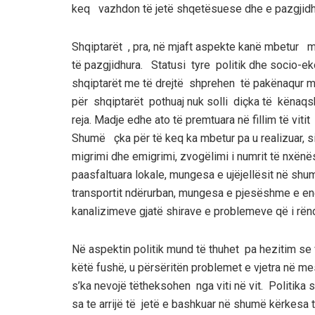
keq vazhdon të jetë shqetësuese dhe e pazgjidh
Shqiptarët , pra, në mjaft aspekte kanë mbetur 
të pazgjidhura. Statusi tyre politik dhe socio-
shqiptarët me të drejtë shprehen të pakënaqur me 
për shqiptarët pothuaj nuk solli diçka të kënaq
reja. Madje edhe ato të premtuara në fillim të vit
Shumë çka për të keq ka mbetur pa u realizuar, si 
migrimi dhe emigrimi, zvogëlimi i numrit të nxënës
paasfaltuara lokale, mungesa e ujëjellësit në shu
transportit ndërurban, mungesa e pjesëshme e ene
kanalizimeve gjatë shirave e problemeve që i rëndo
Në aspektin politik mund të thuhet pa hezitim se
këtë fushë, u përsëritën problemet e vjetra në me
s’ka nevojë tëtheksohen nga viti në vit. Polit
sa te arrijë të jetë e bashkuar në shumë kërkesa të