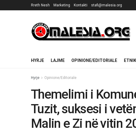
Rreth Nesh
Marketing
Kontakti
stafi@malesia.org
HYRJE
LAJME
OPINIONE/EDITORIALE
ETNI
Hyrje
Opinione/Editoriale
Themelimi i Komun
Tuzit, suksesi i vet
Malin e Zi në vitin 