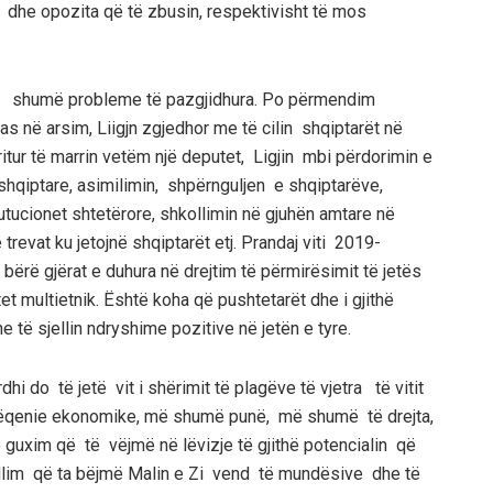
 dhe opozita që të zbusin, respektivisht të mos
uan shumë probleme të pazgjidhura. Po përmendim
s në arsim, Liigjn zgjedhor me të cilin shqiptarët në
itur të marrin vetëm një deputet, Ligjin mbi përdorimin e
hqiptare, asimilimin, shpërnguljen e shqiptarëve,
tucionet shtetërore, shkollimin në gjuhën amtare në
revat ku jetojnë shqiptarët etj. Prandaj viti 2019-
 bërë gjërat e duhura në drejtim të përmirësimit të jetës
et multietnik. Është koha që pushtetarët dhe i gjithë
e të sjellin ndryshime pozitive në jetën e tyre.
hi do të jetë vit i shërimit të plagëve të vjetra të vitit
rëqenie ekonomike, më shumë punë, më shumë të drejta,
guxim që të vëjmë në lëvizje të gjithë potencialin që
lim që ta bëjmë Malin e Zi vend të mundësive dhe të