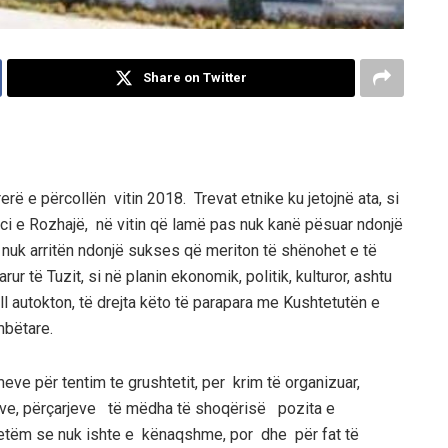
Share on Twitter
erë e përcollën vitin 2018. Trevat etnike ku jetojnë ata, si
Guci e Rozhajë, në vitin që lamë pas nuk kanë pësuar ndonjë
r nuk arritën ndonjë sukses që meriton të shënohet e të
 të Tuzit, si në planin ekonomik, politik, kulturor, ashtu
 autokton, të drejta këto të parapara me Kushtetutën e
mbëtare.
imeve për tentim te grushtetit, per krim të organizuar,
jeve, përçarjeve të mëdha të shoqërisë pozita e
vetëm se nuk ishte e kënaqshme, por dhe për fat të