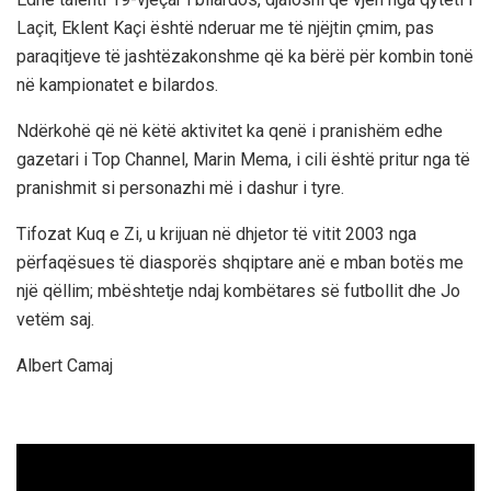
Laçit, Eklent Kaçi është nderuar me të njëjtin çmim, pas
paraqitjeve të jashtëzakonshme që ka bërë për kombin tonë
në kampionatet e bilardos.
Ndërkohë që në këtë aktivitet ka qenë i pranishëm edhe
gazetari i Top Channel, Marin Mema, i cili është pritur nga të
pranishmit si personazhi më i dashur i tyre.
Tifozat Kuq e Zi, u krijuan në dhjetor të vitit 2003 nga
përfaqësues të diasporës shqiptare anë e mban botës me
një qëllim; mbështetje ndaj kombëtares së futbollit dhe Jo
vetëm saj.
Albert Camaj