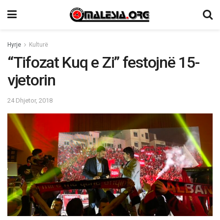
Hyrje
Kulturë
“Tifozat Kuq e Zi” festojnë 15-
vjetorin
24 Dhjetor, 2018