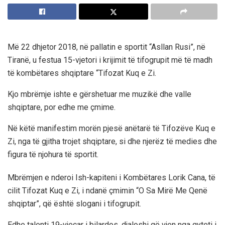
Më 22 dhjetor 2018, në pallatin e sportit “Asllan Rusi”, në
Tiranë, u festua 15-vjetori i krijimit të tifogrupit më të madh
të kombëtares shqiptare “Tifozat Kuq e Zi.
Kjo mbrëmje ishte e gërshetuar me muzikë dhe valle
shqiptare, por edhe me çmime.
Në këtë manifestim morën pjesë anëtarë të Tifozëve Kuq e
Zi, nga të gjitha trojet shqiptare, si dhe njerëz të medies dhe
figura të njohura të sportit.
Mbrëmjen e nderoi Ish-kapiteni i Kombëtares Lorik Cana, të
cilit Tifozat Kuq e Zi, i ndanë çmimin “O Sa Mirë Me Qenë
shqiptar”, që është slogani i tifogrupit.
Edhe talenti 19-vjeçar i bilardos, djaloshi që vjen nga qyteti i