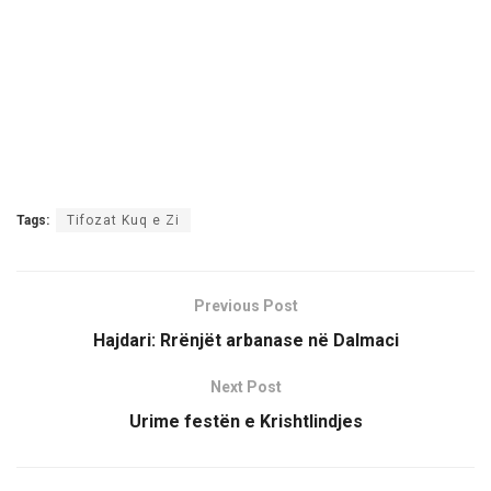
Tags:
Tifozat Kuq e Zi
Previous Post
Hajdari: Rrënjët arbanase në Dalmaci
Next Post
Urime festën e Krishtlindjes