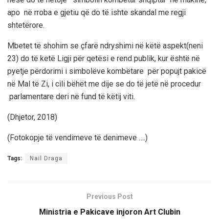
apo në rroba e gjetiu që do të ishte skandal me regji
shtetërore.
Mbetet të shohim se çfarë ndryshimi në këtë aspekt(neni
23) do të ketë
Ligji për qetësi e rend publik
, kur është në
pyetje përdorimi i simbolëve kombëtare për popujt pakicë
në Mal të Zi, i cili
bëhët me dije se
do të jetë në procedur
parlamentare deri në fund të këtij viti.
(Dhjetor, 2018)
(Fotokopje të vendimeve të denimeve ….)
Tags:
Nail Draga
Previous Post
Ministria e Pakicave injoron Art Clubin