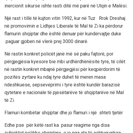
inercionit
sikurse ishte rasti
ditë më parë
në Ulqin e Malësi.
Një rast i tillë të kujton vitin 1992,
kur në Tuz Rrok Dreshaj
në promovimin e
Lidhjes Liberale t
ë Mal të Zi ka përdorur
flamurin shqiptar
dhe
është
denuar për kundërvajtje duke
paguar gjoben në vlerë
prej 3000 dinarë.
Në rastin konkret policët janë më së paku fajtor
ë
, por
përgjegjësia kyesore bie mbi urdhërdhënësite tyre, të cilët
në rastin konk
ret mbajnë përgjegjësi
për keqpërdorim të
pozitës zyrtare
ku
ndaj tyre
duhet të meren masa
ndeshkuese,
sepse
veprimi i
tyre
është
kundër barazisë
qytetare e naci
onale të pjesëtarëve të
shqiptar
ëve
në Mal
të Zi.
Flamuri
kombëtar
shqiptar
dhe jo
flamuri
i një shteti tjetër
Edhe pse për këtë rast ka pasur
reagime nga
disa
subjektet politike
shqiptare e jo nga ata të ashtuquajtura