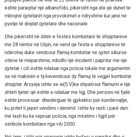
është paraqitur një albanofobi, pikërisht nga ata që duhet të
mbrojnë qytetarët nga provokimet e ndryshme kur janë në
pyetje të drejtat qytetare dhe nacionale.
Dhe pikërisht n
ë ditën e festës kombëtare të shqiptarëve
me 28 nëntor në Ulqin, në vend që festa e shqiptarëve të
ndërohej duke vendosur flamuj kombëtar në qytet sikurse
vitëve të mëparshme, ndodhi një incident i papritur me një
qytetar i cili është ndaluar nga policia lokale
m
e argumentin
se në makinën e tij ka
vendosur dy flamuj të vegjë
l kombëtar
shqiptar. Arsyeja ishte se ai
(S.V.)
ka shpalosur flamurin e një
sht
et
i tjetër që është e ndaluar me ligj. Dhe personi në
fjalë
është procesuar dhe
dërguar të gjykatësi për kundërvajtje,
ku pritet ti jepet vendimi
i denimit
. Ishte ky rasti i parë deri
më tash
ku ka vepruar policia, nga miratimi i ligjit për
simbole kombëtare nga viti 2000
.
Një lajm i
tillë për opinionin ishte befasi
e papritu
r dhe e