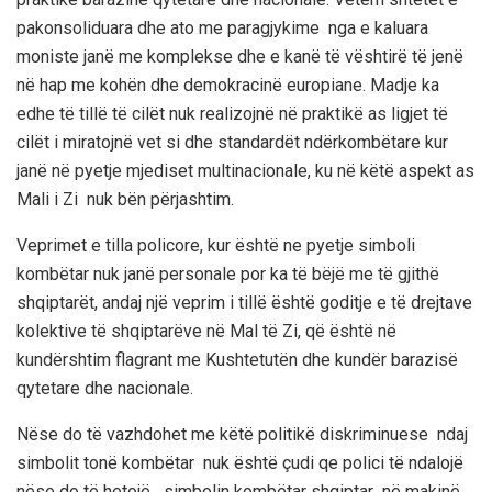
pakonsoliduara dhe ato me paragjykime nga e kaluara
moniste janë me komplekse dhe e kanë të vështirë të jenë
në hap me kohën dhe demokracinë europiane.
Madje ka
edhe të tillë të cilët nuk realizojnë në praktikë as ligjet të
cilët i miratojnë vet si dhe standardët ndërkombëtare kur
janë në pyetje mjediset mul
t
inacionale
, ku n
ë këtë aspekt
as
Mali i Zi nuk bën përjashtim
.
Veprimet e tilla policore,
kur është ne pyetje simboli
kombëtar nuk janë personale por ka të bëjë me të gjithë
shqiptarët, andaj një veprim i tillë është goditje e të drejtave
kolektive të shqiptarëve në Mal të Zi, që është në
kundërshtim flagrant me Kushtetutën dhe kundër barazisë
qytetare dhe nacionale.
Nëse do të vaz
h
dohet me këtë politikë diskriminuese ndaj
simbolit tonë kombëtar nuk është çudi qe polici të ndalojë
nëse do të hetojë simbolin kombëtar shqiptar në makinë,