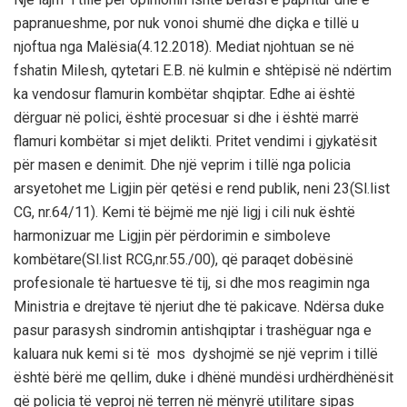
papranueshme,
por
nuk vonoi shumë dhe diçka e tillë u
njoftua nga Malësia
(4.12.2018)
.
Mediat njohtuan se
në
fsh
atin Milesh, qytetari
E.B.
në kulmin e shtëpisë në ndërtim
ka vendosur flamurin kombëtar shqiptar. Edhe ai është
dërguar në polici, është procesuar
si
dhe
i është
marrë
flamuri kombëtar si mjet delikti. Pritet vendimi i gjykat
ësit
për masen e denimit
.
Dhe një veprim i tillë nga policia
arsyetohet me
Ligjin për qetësi e rend publik
, neni 23
(Sl.list
CG, nr.
64/11
).
Kemi të bëjmë me një ligj i cili nuk është
harmonizuar
me
Ligjin për përdorimin e simboleve
kombëtare
(Sl.list RCG,nr.55.
/00)
,
që paraqet dobësin
ë
profesionale të hartuesve të tij
,
si dhe mos reagimin
nga
Ministria e drejtave të njeriut dhe të pakicave
. Ndërsa d
uke
pasur parasysh sindromin antishqiptar i trashëguar nga e
kaluara
nuk kemi si të mos dyshojmë se
një veprim
i tillë
është bërë me qellim,
duke i dhënë mundësi urdhërdhënësit
që policia të veproj në terren
në mënyrë utilitare
sipas