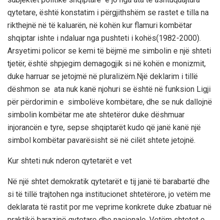
qytetare, është konstatim i përgjithshëm se
rastet e tilla na
rikthejnë në t
ë kaluarën, në kohën kur flamuri
kombëtar
shqiptar
ishte i ndaluar nga pushteti i kohës
(1982-2000)
.
Arsyetimi policor
se kemi të bëjmë me simbolin e një shteti
tjetër
,
është shpjegim demagogjik si në kohën e monizmit
,
duke harruar se jetojmë në pluralizëm
.
Një deklarim i tillë
dëshmon
se
ata
nuk kanë njohuri se është në funksion
Ligji
për përdorimin e simbolëve kombëtare
,
dhe se
nuk dallojnë
simbolin kombëtar me ate shtetëror
duke dëshmuar
injorancën
e tyre, sepse shqiptarët kudo që janë
kanë një
simbol kombëtar
pavarësisht së në
cilët shtete jetojnë.
Kur shtet
i nuk nderon qytetarët e vet
Në një shtet demokratik qytetarët e tij janë të barabartë dhe
si të tillë trajtohen nga institucionet shtetërore, jo vetëm me
deklarata të rastit por me veprime konkrete duke zbatuar në
praktikë barazinë qytetare dhe nacionale. Vetëm shtetet e