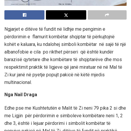
Ngjarjet e ditëve të fundit në lidhje me
pengimin e
përdorimin e flamurit
kombëtar shqiptar të përkujtojnë
kohët e kaluara, ku ndalohej simboli kombëtar në sa
jë të një
albanofobie e cila po ri
kthet
përseri që është kundër
barazisë qytetare dhe kombëtare të shqiptarëve
dhe mos
respektimit praktik të ligjeve që janë miratuar në
në Mal të
Zi
kur janë në pyetje popujt pakicë në këtë mjedis
multinacional.
Nga Nail Draga
Edhe pse me Kushtetutën e Malit të Zi neni 79 pika 2 si dhe
me Ligjin për përdorimin e simboleve kombëtare neni 1, 2
dhe 3, është i lejuar përdorimi i simbolit kombëtar të
popujve pakicë në Mal të Zi, ditëve të fundit në praktikë