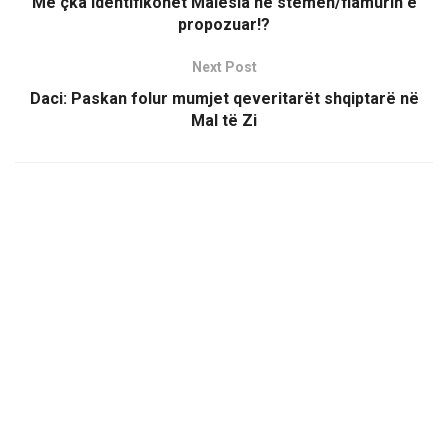
Me çka identifikohet Malësia në stemën/flamurin e
propozuar!?
Next Post
Daci: Paskan folur mumjet qeveritarët shqiptarë në
Mal të Zi