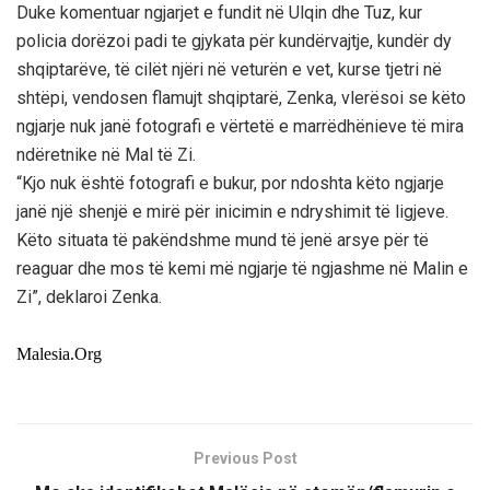
Duke komentuar ngjarjet e fundit në Ulqin dhe Tuz, kur
policia dorëzoi padi te gjykata për kundërvajtje, kundër dy
shqiptarëve, të cilët njëri në veturën e vet, kurse tjetri në
shtëpi, vendosen flamujt shqiptarë, Zenka, vlerësoi se këto
ngjarje nuk janë
fotografi e
vërtetë e marrëdhënieve të mira
ndëretnike në Mal të Zi.
“Kjo nuk është
fotografi
e bukur, por ndoshta këto ngjarje
janë një shenjë e mirë për
inicimin e ndryshimit të ligjeve
.
Këto situata të pakëndshme mund të jenë arsye për të
reaguar dhe mos të kemi më ngjarje të ngjashme në Malin e
Zi”, deklaroi
Zenka.
Malesia.Org
Previous Post