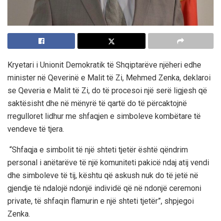
Kryetari i Unionit Demokratik të Shqiptarëve njëheri edhe
minister në Qeverinë e Malit të Zi, Mehmed Zenka, deklaroi
se Qeveria e Malit të Zi, do të procesoi një se
rë ligjesh që
saktësisht dhe në mënyrë të qartë do të përcaktojnë
rregulloret lidhur me shfaqjen e simboleve kombëtare të
vendeve të tjera.
“Shfaqja e simbolit të një shteti tjetër është qëndrim
personal i anëtarëve të një komuniteti pakicë ndaj atij vendi
dhe simboleve të tij, kështu që askush nuk do të jetë në
gjendje të ndalojë ndonjë individë që në ndonjë ceremoni
private, të shfaqin flamurin e një shteti tjetër”, shpjegoi
Zenka.