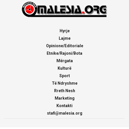
Hyrje
Lajme
Opinione/Editoriale
Etnike/Rajoni/Bota
Mërgata
Kulturë
Sport
Të Ndryshme
Rreth Nesh
Marketing
Kontakti
stafi@malesia.org