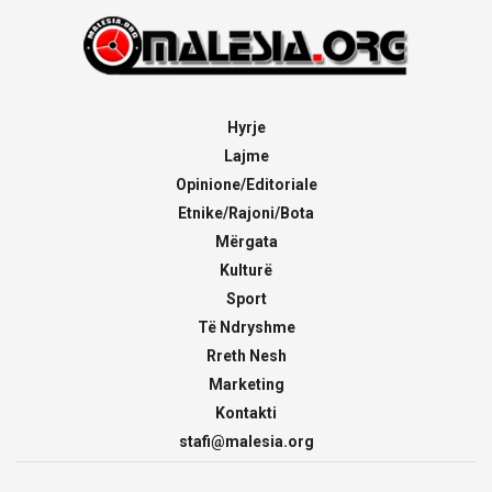
Hyrje
Lajme
Opinione/Editoriale
Etnike/Rajoni/Bota
Mërgata
Kulturë
Sport
Të Ndryshme
Rreth Nesh
Marketing
Kontakti
stafi@malesia.org