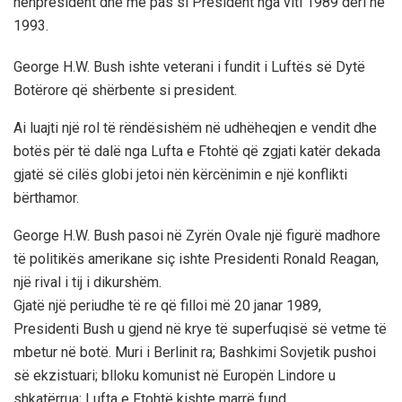
nënpresident dhe më pas si President nga viti 1989 deri në
1993.
George H.W. Bush ishte veterani i fundit i Luftës së Dytë
Botërore që shërbente si president.
Ai luajti një rol të rëndësishëm në udhëheqjen e vendit dhe
botës për të dalë nga Lufta e Ftohtë që zgjati katër dekada
gjatë së cilës globi jetoi nën kërcënimin e një konflikti
bërthamor.
George H.W. Bush pasoi në Zyrën Ovale një figurë madhore
të politikës amerikane siç ishte Presidenti Ronald Reagan,
një rival i tij i dikurshëm.
Gjatë një periudhe të re që filloi më 20 janar 1989,
Presidenti Bush u gjend në krye të superfuqisë së vetme të
mbetur në botë. Muri i Berlinit ra; Bashkimi Sovjetik pushoi
së ekzistuari; blloku komunist në Europën Lindore u
shkatërrua; Lufta e Ftohtë kishte marrë fund.