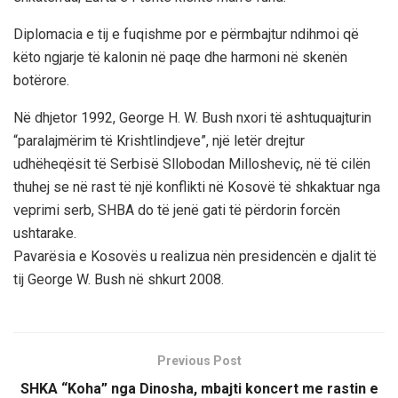
Diplomacia e tij e fuqishme por e përmbajtur ndihmoi që
këto ngjarje të kalonin në paqe dhe harmoni në skenën
botërore.
Në dhjetor 1992, George H. W. Bush nxori të ashtuquajturin
“paralajmërim të Krishtlindjeve”, një letër drejtur
udhëheqësit të Serbisë Sllobodan Millosheviç, në të cilën
thuhej se në rast të një konflikti në Kosovë të shkaktuar nga
veprimi serb, SHBA do të jenë gati të përdorin forcën
ushtarake.
Pavarësia e Kosovës u realizua nën presidencën e djalit të
tij George W. Bush në shkurt 2008.
Previous Post
SHKA “Koha” nga Dinosha, mbajti koncert me rastin e