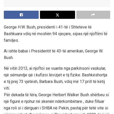
George H.W. Bush, presidenti i 41-të i Shteteve të
Bashkuara vdiq në moshën 94 vjeçare, sipas një njoftimi të
familjes.
Ai ishte babai i Presidentit të 43-të amerikan, George W.
Bush.
Në vitin 2012, ai njoftoi se vuante nga parkinsoni vaskular,
një sëmundje që i kufizoi lëvizjet e tij fizike. Bashkëshortja
e tij prej 73 vjetësh, Barbara Bush, vdiq më 17 prill të këtij
viti.
Për dekada të tëra, George Herbert Walker Bush shërbeu si
një figurë e njohur në skenën ndërkombëtare , duke filluar
nga roli si i dërguari i SHBA në Pekin, pastaj për tetë vite si