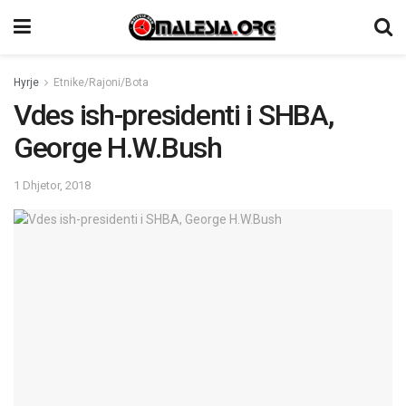
Hyrje
Etnike/Rajoni/Bota
Vdes ish-presidenti i SHBA,
George H.W.Bush
1 Dhjetor, 2018