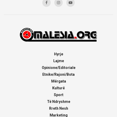
Hyrje
Lajme
Opinione/Editoriale
Etnike/Rajoni/Bota
Mërgata
Kulturë
Sport
Të Ndryshme
Rreth Nesh
Marketing