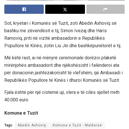
Sot, kryetari i Komunës së Tuzit, zoti Abedin Axhoviq së
bashku me zëvendësit e tij, Simon Ivezaj dhe Haris
Ramoviq, priti në vizitë ambasadorin e Republikës
Popullore të Kinës, zotin Liu Jin dhe bashkëpunëtorët e tij.
Më këtë rast, ai në mënyrë ceremoniale dorëzoi plaketë
mirënjohës ambasadorit dhe njëkohësisht i falënderoi ata
për donacionin jashtëzakonisht të vlefshëm, që Ambasadi i
Republikës Popullore të Kinës i dhuroi Komunës së Tuzit.
Fjala është për një cisternë uji, vlera e të cilës sjellet rreth
40.000 euro.
Komuna e Tuzit
Tags:
Abedin Axhoviq
Komuna e Tuzit - Malësisë