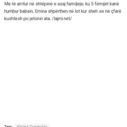
Me të arritur në shtëpinë e asaj familjeje, ku 5 fëmijët kanë
humbur babain, Emina shpërthen në lot kur sheh se në çfarë
kushtesh po jetonin ata. /lajmi.net/
Tags:
Emina Çunmulaj