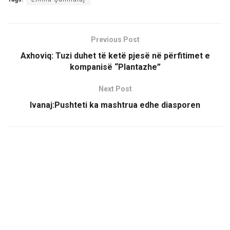
Previous Post
Axhoviq: Tuzi duhet të ketë pjesë në përfitimet e
kompanisë “Plantazhe”
Next Post
Ivanaj:Pushteti ka mashtrua edhe diasporen