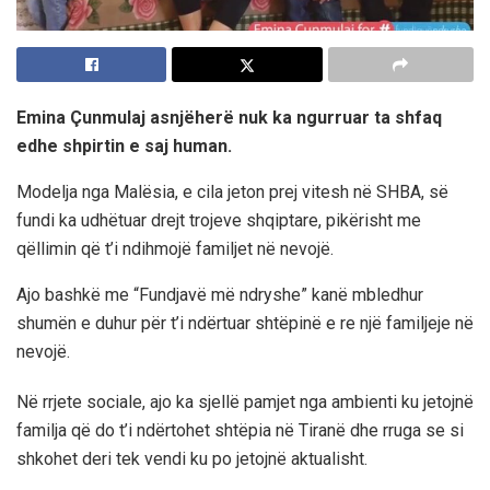
Emina Çunmulaj asnjëherë nuk ka ngurruar ta shfaq
edhe shpirtin e saj human.
Modelja nga Malësia, e cila jeton prej vitesh në SHBA, së
fundi ka udhëtuar drejt trojeve shqiptare, pikërisht me
qëllimin që t’i ndihmojë familjet në nevojë.
Ajo bashkë me “Fundjavë më ndryshe” kanë mbledhur
shumën e duhur për t’i ndërtuar shtëpinë e re një familjeje në
nevojë.
Në rrjete sociale, ajo ka sjellë pamjet nga ambienti ku jetojnë
familja që do t’i ndërtohet shtëpia në Tiranë dhe rruga se si
shkohet deri tek vendi ku po jetojnë aktualisht.