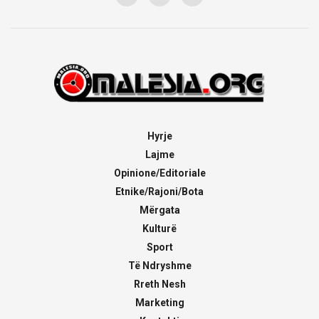
Hyrje
Lajme
Opinione/Editoriale
Etnike/Rajoni/Bota
Mërgata
Kulturë
Sport
Të Ndryshme
Rreth Nesh
Marketing