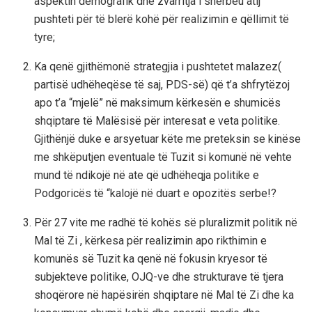
aspektin demografik dhe zvarritja i shërbeu atij
pushteti për të blerë kohë për realizimin e qëllimit të
tyre;
Ka qenë gjithëmonë strategjia i pushtetet malazez(
partisë udhëheqëse të saj, PDS-së) që t’a shfrytëzoj
apo t’a “mjelë” në maksimum kërkesën e shumicës
shqiptare të Malësisë për interesat e veta politike.
Gjithënjë duke e arsyetuar këte me preteksin se kinëse
me shkëputjen eventuale të Tuzit si komunë në vehte
mund të ndikojë në ate që udhëheqja politike e
Podgoricës të “kalojë në duart e opozitës serbe!?
Për 27 vite me radhë të kohës së pluralizmit politik në
Mal të Zi , kërkesa për realizimin apo rikthimin e
komunës së Tuzit ka qenë në fokusin kryesor të
subjekteve politike, OJQ-ve dhe strukturave të tjera
shoqërore në hapësirën shqiptare në Mal të Zi dhe ka