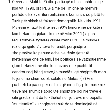
Qeveria e Malit të Zi dhe partia që mban pushtetin që
nga viti 1990, pra PDS-a me qëllim dhe në mënyrë
perfide e ka zvarritur realizimin e komunës së plotë të
Tuzit për shkak të faktorit demografik. Në vitin 1991
Malësia e Tuzit kishte rreth 93% banorë me përkatësi
kombëtare shqiptare, kurse në vitin 2011 ( sipas
regjistrimeve zyrtare) kishte rreth 68% . Ka mundësi
reale që gjatë 7 viteve të fundit, përqindja e
shqiptarëve ka pësuar edhe një rënie tjetër të
mëtejshme dhe që tani, falë politikës së vazhdueshme
çkombëtarizuese dhe kolonizuese të pushtetit
qendror ndaj kësaj treve,ka mundësi që shqiptarët mos
të jenë më shumicë absolute në Malësi (!?).Pra,
pushteti ka pasur për qëlllim që mos t’i jap komunë një
treve me shumicë absolute shqiptare por një treve e
cila gradualisht do të kthehet në një trevë me popullsi
“multietnike” ku shqiptarët nuk do të dominojnë në