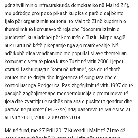
për zhvillimin e infrastrukturës demokratike në Mal të Zi”),
me përbërje prej pesë pikash ku pika e parë e saj bënte
fjalë për organizimin teritorial të Malit të Zi në kuptimin e
themelimit të komunave të reja dhe “decentralizimin e
pushtetit”, ku aludohej për komunën e Tuzit . Mirpo asgjë
nuk u arrit në këtë pikëpamje nga ajo marrëveshje. Në
ndërkohë disa vendbanime me popullsi sllave themeluan
komunat e veta të plota kurse Tuzit në vitin 2006 i jepet
statusi i ashtuquajtur “komunë urbane”, çka do të thotë
entitet me të drejta dhe ingjerenca të cunguara dhe e
kontrolluar nga Podgorica. Pas zhgënjimit të vitit 1997 do të
pasojnë zhgënjimet apo mospërmbushja e premtimeve të
tjera dhe zvarritjet e radhës nga ana e pushtetit qendror dhe
partisë në pushtet ( PDS-së) ndaj banorëve të Malësisë si
ai i vitit 2001, 2006, 2009 dhe 2014.
Më në fund, me 27 Prill 2017 Kuvendi i Malit të Zi me 42