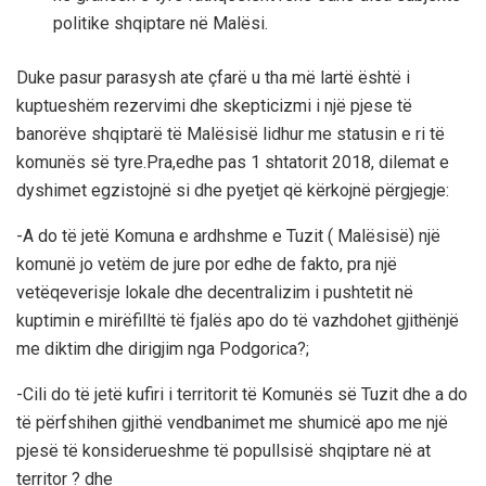
politike shqiptare në Malësi.
Duke pasur parasysh ate çfarë u tha më lartë është i
kuptueshëm rezervimi dhe skepticizmi i një pjese të
banorëve shqiptarë të Malësisë lidhur me statusin e ri të
komunës së
tyre.Pra,edhe
pas 1 shtatorit 2018, dilemat e
dyshimet egzistojnë si dhe pyetjet që kërkojnë përgjegje:
-A do të jetë Komuna e ardhshme e Tuzit ( Malësisë) një
komunë jo vetëm de jure por edhe de fakto, pra një
vetëqeverisje lokale dhe decentralizim i pushtetit në
kuptimin e mirëfilltë të fjalës apo do të vazhdohet gjithënjë
me diktim dhe dirigjim nga Podgorica?;
-Cili do të jetë kufiri i territorit të Komunës së Tuzit dhe a do
të përfshihen gjithë vendbanimet me shumicë apo me një
pjesë të konsiderueshme të popullsisë shqiptare në at
territor ? dhe