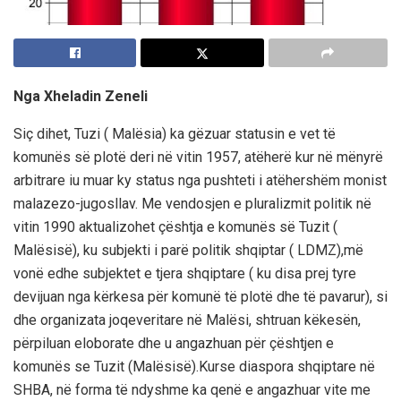
Nga Xheladin Zeneli
Siç dihet, Tuzi ( Malësia) ka gëzuar statusin e vet të
komunës së plotë deri në vitin 1957, atëherë kur në mënyrë
arbitrare iu muar ky status nga pushteti i atëhershëm monist
malazezo-jugosllav. Me vendosjen e pluralizmit politik në
vitin 1990 aktualizohet çështja e komunës së Tuzit (
Malësisë), ku subjekti i parë politik shqiptar ( LDMZ),më
vonë edhe subjektet e tjera shqiptare ( ku disa prej tyre
devijuan nga kërkesa për komunë të plotë dhe të pavarur), si
dhe organizata joqeveritare në Malësi, shtruan këkesën,
përpiluan eloborate dhe u angazhuan për çështjen e
komunës se Tuzit (Malësisë).Kurse diaspora shqiptare në
SHBA, në forma të ndyshme ka qenë e angazhuar vite me