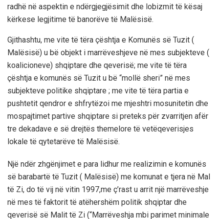
radhë në aspektin e ndërgjegjësimit dhe lobizmit të kësaj
kërkese legjitime të banorëve të Malësisë.
Gjithashtu, me vite të tëra çështja e Komunës së Tuzit (
Malësisë) u bë objekt i marrëveshjeve në mes subjekteve (
koalicioneve) shqiptare dhe qeverisë; me vite të tëra
çështja e komunës së Tuzit u bë “mollë sheri” në mes
subjekteve politike shqiptare ; me vite të tëra partia e
pushtetit qendror e shfrytëzoi me mjeshtri mosunitetin dhe
mospajtimet partive shqiptare si preteks për zvarritjen afër
tre dekadave e së drejtës themelore të vetëqeverisjes
lokale të qytetarëve të Malësisë.
Një ndër zhgënjimet e para lidhur me realizimin e komunës
së barabartë të Tuzit ( Malësisë) me komunat e tjera në Mal
të Zi, do të vij në vitin 1997,me ç’rast u arrit një marrëveshje
në mes të faktorit të atëhershëm politik shqiptar dhe
qeverisë së Malit të Zi (“Marrëveshja mbi parimet minimale