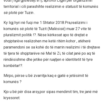
vota ( nga gjithësejt 81), aprovoi Ligjin për organizimin
territorial i cili parashihte realizimin e statusit të komunës
së plotë për Tuzin .
Ky ligj hyri në fuqi me 1 Shtator 2018.Pra,realizimi i
komunës së plotë të Tuzit (Malësisë) muar 27 vite të
pluralizmit politik !?. Nëse kërkesat apo të drejtat e
shqiptarëve realizohen me ketë ritëm kohor , atëherë
paramendoni se sa kohë do të marrin realizimi i të drejtave
të tjera të shqiptarëve në Mal të Zi, të cilat janë po aq të
rëndësishme dhe jetike për ruajtjen e identitetit të tyre
kombëtar!?.
Mirpo, përse u bë zvarritja kaq e gjatë e jetësimit të
komunës ?
Kjo u bë për disa arsy,por sipas mendimit tim, tre janë më
kryesoret: