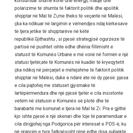
konsumuar shumë kohë dhe energji, madje dhe
polarizime të shumta të faktorit politik dhe apolitik
shqiptar në Mal të Zi,me theks të veçantë në Malësi,
çka ka ndikuar në largimin e vëmendjes ndaj kërkesave
të tjera jetike të shqiptarëve në këtë
republikë.Gjithashtu , si pjesë strategjisë ogurzeze të
partisë në pushtet ishte edhe dhënia fillimisht e
statusit të Komunës Urbane e më vonë në formën e një
statusi tjetër,ate të Komunës në kuadër të kryeqytetit
çka ndikoj në përçarjet e mëtejshme të faktorit politik
shqiptar në Malësi, duke e ndarë ate në dy pjesë: pjesa
e cila pajtohej me statuset gjysmake të
lartëpërmendura dhe një pjesë tjetër e cila insistonte
vetëm në statusin e Komunës së plotë dhe të
barabartë me komunat e tjera në Mal të Zi. Pra e gjithë
kjo ishte pjesë e një skenari dhe loje të paramenduar e
cila dirigjohej nga Podgorica për interesat e PDS-ë, ku
në grancën e tyre fatkqësisht rënë edhe disa subjekte