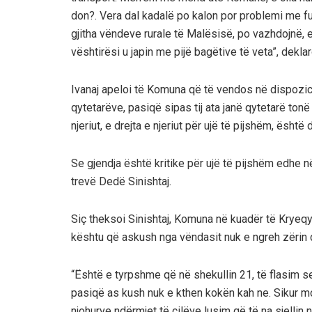
don?. Vera dal kadalë po kalon por problemi me fur
gjitha vëndeve rurale të Malësisë, po vazhdojnë, e
vështirësi u japin me pijë bagëtive të veta”, deklar
Ivanaj apeloi të Komuna që të vendos në dispozici
qytetarëve, pasiqë sipas tij ata janë qytetarë to
njeriut, e drejta e njeriut për ujë të pijshëm, është 
Se gjendja është kritike për ujë të pijshëm edhe n
trevë Dedë Sinishtaj.
Siç theksoi Sinishtaj, Komuna në kuadër të Kryeqyt
kështu që askush nga vëndasit nuk e ngreh zërin 
“Është e tyrpshme që në shekullin 21, të flasim 
pasiqë as kush nuk e kthen kokën kah ne. Sikur mo
njohurve ndërmjet të cilëve lusim që të na sjellin 