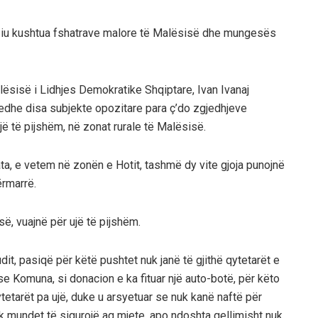
 iu kushtua fshatrave malore të Malësisë dhe mungesës
alësisë i Lidhjes Demokratike Shqiptare, Ivan Ivanaj
i edhe disa subjekte opozitare para ç’do zgjedhjeve
jë të pijshëm, në zonat rurale të Malësisë.
ata, e vetem në zonën e Hotit, tashmë dy vite gjoja punojnë
ërmarrë.
së, vuajnë për ujë të pijshëm.
udit, pasiqë për këtë pushtet nuk janë të gjithë qytetarët e
pse Komuna, si donacion e ka fituar një auto-botë, për këto
qytetarët pa ujë, duke u arsyetuar se nuk kanë naftë për
k mundet të sigurojë aq mjete, apo ndoshta qellimisht nuk