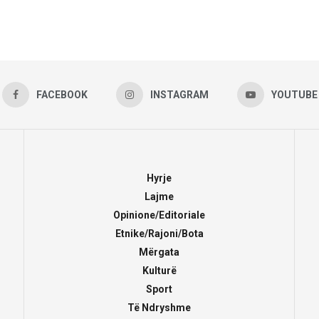
FACEBOOK
INSTAGRAM
YOUTUBE
Hyrje
Lajme
Opinione/Editoriale
Etnike/Rajoni/Bota
Mërgata
Kulturë
Sport
Të Ndryshme