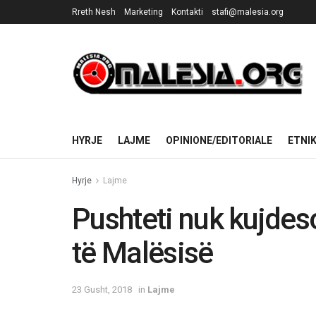
Rreth Nesh
Marketing
Kontakti
stafi@malesia.org
HYRJE
LAJME
OPINIONE/EDITORIALE
ETNI
Hyrje
Lajme
Pushteti nuk kujdes
të Malësisë
23 Gusht, 2018
in
Lajme