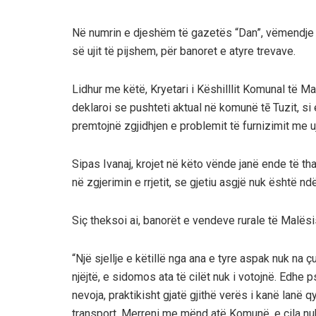
Në numrin e djeshëm të gazetës “Dan”, vëmendje
së ujit të pijshem, për banoret e atyre trevave.
Lidhur me këtë, Kryetari i Këshilllit Komunal të M
deklaroi se pushteti aktual në komunë tē Tuzit, s
premtojnë zgjidhjen e problemit të furnizimit me u
Sipas Ivanaj, krojet në këto vënde janë ende të th
në zgjerimin e rrjetit, se gjetiu asgjë nuk është nd
Siç theksoi ai, banorët e vendeve rurale të Malësi
“Një sjellje e këtillë nga ana e tyre aspak nuk na ç
njëjtë, e sidomos ata të cilët nuk i votojnë. Edhe 
nevoja, praktikisht gjatë gjithë verës i kanë lanë 
transport. Merreni me mënd atë Komunë, e cila nu