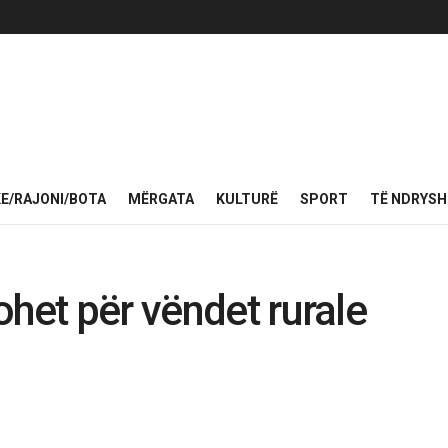
KE/RAJONI/BOTA
MËRGATA
KULTURË
SPORT
TË NDRYS
ohet për vëndet rurale