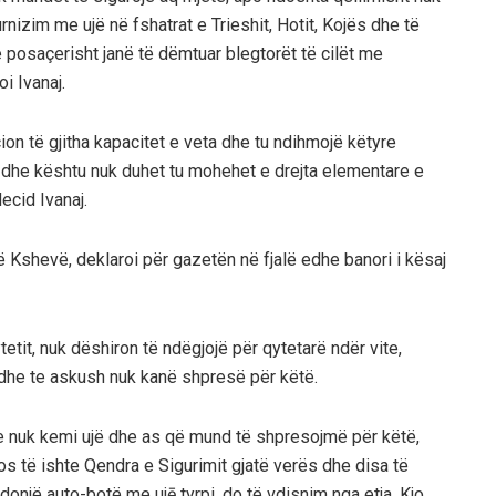
nizim me ujë në fshatrat e Trieshit, Hotit, Kojës dhe të
 posaçerisht janë të dëmtuar blegtorët të cilët me
oi Ivanaj.
on të gjitha kapacitet e veta dhe tu ndihmojë këtyre
në dhe kështu nuk duhet tu mohehet e drejta elementare e
decid Ivanaj.
ë Kshevë, deklaroi për gazetën në fjalë edhe banori i kësaj
etit, nuk dëshiron të ndëgjojë për qytetarë ndër vite,
dhe te askush nuk kanë shpresë për këtë.
se nuk kemi ujë dhe as që mund të shpresojmë për këtë,
s të ishte Qendra e Sigurimit gjatë verës dhe disa të
ndonjë auto-botë me ujē tyrpi, do të vdisnim nga etja. Kjo