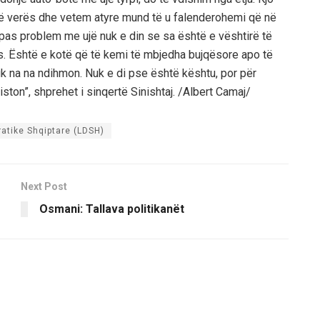
të verës dhe vetem atyre mund të u falenderohemi që në
ka pas problem me ujë nuk e din se sa është e vështirë të
tës. Është e kotë që të kemi të mbjedha bujqësore apo të
k na na ndihmon. Nuk e di pse është kështu, por për
ston”, shprehet i sinqertë Sinishtaj. /Albert Camaj/
atike Shqiptare (LDSH)
Next Post
Osmani: Tallava politikanët