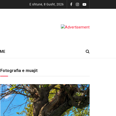
E shtunë, 8 Gusht, 2026
HME
Fotografia e muajit