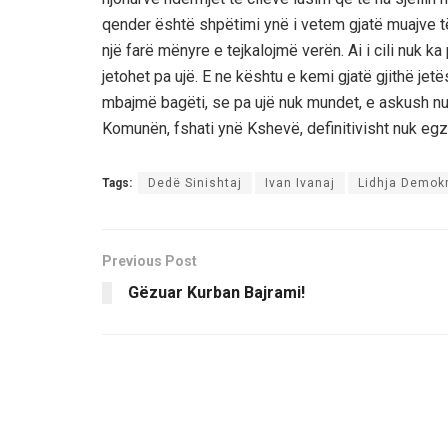
qender është shpëtimi ynë i vetem gjatë muajve 
një farë mënyre e tejkalojmë verën. Ai i cili nuk 
jetohet pa ujë. E ne kështu e kemi gjatë gjithë je
mbajmë bagëti, se pa ujë nuk mundet, e askush nu
Komunën, fshati ynë Kshevë, definitivisht nuk egzi
Tags:
Dedë Sinishtaj
Ivan Ivanaj
Lidhja Demokr
Previous Post
Gëzuar Kurban Bajrami!