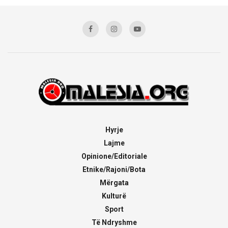
Hyrje
Lajme
Opinione/Editoriale
Etnike/Rajoni/Bota
Mërgata
Kulturë
Sport
Të Ndryshme