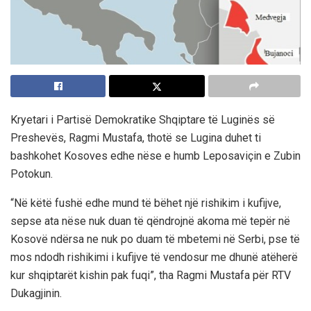
Kryetari i Partisë Demokratike Shqiptare të Luginës së
Preshevës, Ragmi Mustafa, thotë se Lugina duhet ti
bashkohet Kosoves edhe nëse e humb Leposaviçin e Zubin
Potokun.
“Në këtë fushë edhe mund të bëhet një rishikim i kufijve,
sepse ata nëse nuk duan të qëndrojnë akoma më tepër në
Kosovë ndërsa ne nuk po duam të mbetemi në Serbi, pse të
mos ndodh rishikimi i kufijve të vendosur me dhunë atëherë
kur shqiptarët kishin pak fuqi”, tha Ragmi Mustafa për RTV
Dukagjinin.