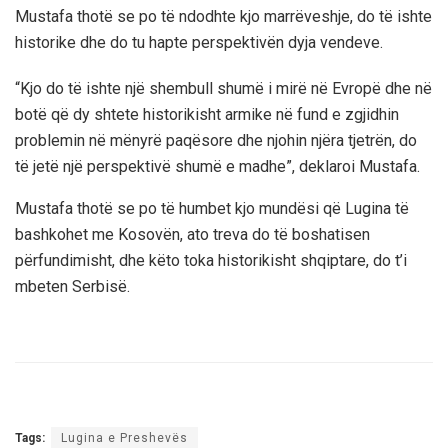
Mustafa thotë se po të ndodhte kjo marrëveshje, do të ishte
historike dhe do tu hapte perspektivën dyja vendeve.
“Kjo do të ishte një shembull shumë i mirë në Evropë dhe në
botë që dy shtete historikisht armike në fund e zgjidhin
problemin në mënyrë paqësore dhe njohin njëra tjetrën, do
të jetë një perspektivë shumë e madhe”, deklaroi Mustafa.
Mustafa thotë se po të humbet kjo mundësi që Lugina të
bashkohet me Kosovën, ato treva do të boshatisen
përfundimisht, dhe këto toka historikisht shqiptare, do t’i
mbeten Serbisë.
Tags:
Lugina e Preshevës