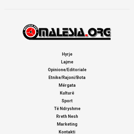
Hyrje
Lajme
Opinione/Editoriale
Etnike/Rajoni/Bota
Mërgata
Kulturë
Sport
Të Ndryshme
Rreth Nesh
Marketing
Kontakti