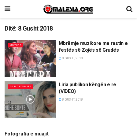
Ditë:
8 Gusht 2018
Mbrëmje muzikore me rastin e
KULTURË
festës së Zojës së Grudës
8 GUSHT, 2018
Liria publikon këngën e re
TË NDRYSHME
(VIDEO)
8 GUSHT, 2018
Fotografia e muajit