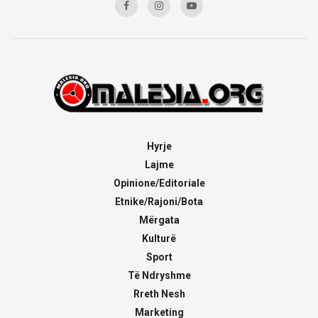
Hyrje
Lajme
Opinione/Editoriale
Etnike/Rajoni/Bota
Mërgata
Kulturë
Sport
Të Ndryshme
Rreth Nesh
Marketing