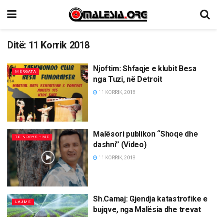
Ditë:
11 Korrik 2018
Njoftim: Shfaqje e klubit Besa
MËRGATA
nga Tuzi, në Detroit
11 KORRIK, 2018
Malësori publikon “Shoqe dhe
TË NDRYSHME
dashni” (Video)
11 KORRIK, 2018
Sh.Camaj: Gjendja katastrofike e
LAJME
bujqve, nga Malësia dhe trevat