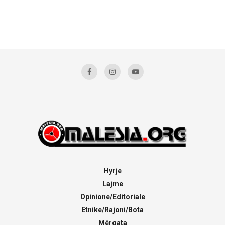
Hyrje
Lajme
Opinione/Editoriale
Etnike/Rajoni/Bota
Mërgata