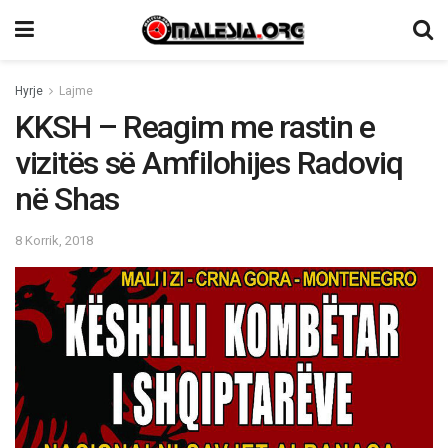
Hyrje
Lajme
KKSH – Reagim me rastin e
vizitës së Amfilohijes Radoviq
në Shas
8 Korrik, 2018