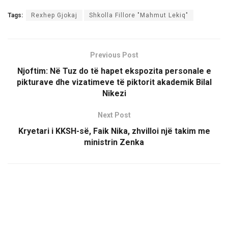
Tags:
Rexhep Gjokaj
Shkolla Fillore "Mahmut Lekiq"
Previous Post
Njoftim: Në Tuz do të hapet ekspozita personale e
pikturave dhe vizatimeve të piktorit akademik Bilal
Nikezi
Next Post
Kryetari i KKSH-së, Faik Nika, zhvilloi një takim me
ministrin Zenka