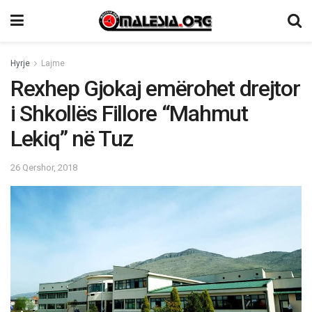
Hyrje
Lajme
Rexhep Gjokaj emërohet drejtor
i Shkollës Fillore “Mahmut
Lekiq” në Tuz
26 Qershor, 2018