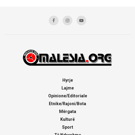
Hyrje
Lajme
Opinione/Editoriale
Etnike/Rajoni/Bota
Mërgata
Kulturë
Sport
Të Ndryshme