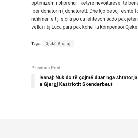
optimizëm i shprehur i këtyre nevojtarëve
të bën
për donatorin ( donatorët)
. Dhe kjo besoj është f
ndihmën e tij, e cila po ua lehtëson sado pak jet
vëllai i tij Luca para pak kohe ia kompensoi Gje
Tags:
Gjekë Gjonaj
Previous Post
Ivanaj: Nuk do të çojmë duar nga shtatorja
e Gjergj Kastriotit Skenderbeut