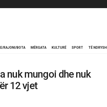
KE/RAJONI/BOTA
MËRGATA
KULTURË
SPORT
TË NDRYS
la nuk mungoi dhe nuk
ër 12 vjet