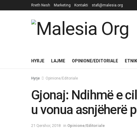
Rreth Nesh
Marketing
Kontakti
stafi@malesia.org
HYRJE
LAJME
OPINIONE/EDITORIALE
ETNI
Hyrje
Opinione/Editoriale
Gjonaj: Ndihmë e ci
u vonua asnjëherë p
21 Qershor, 2018
in
Opinione/Editoriale