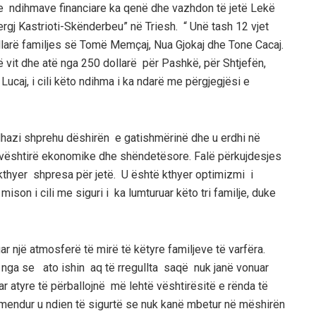
e ndihmave financiare ka qenë dhe vazhdon të jetë Lekë
gj Kastrioti-Skënderbeu” në Triesh. “ Unë tash 12 vjet
llarë
familjes së Tomë Memçaj, Nua Gjokaj dhe Tone Cacaj.
vit dhe atë nga 250 dollarë për Pashkë, për Shtjefën,
 Lucaj
, i cili këto ndihma
i
ka ndarë me përgjegjësi e
dhazi shprehu dëshirën e gatishmërinë dhe u erdhi në
vështi
rë ekonomike dhe shëndetësore.
Falë përkujdesjes
thyer shpresa për jetë. U është kthyer optimizmi i
ison i cili me siguri i ka lumturuar këto tri familje, duke
ar një atmosferë të mirë të këtyre familjeve të varfëra.
 nga se ato ishin aq të rregullta sa
që
nuk janë vonuar
r atyre të përballojnë më lehtë vështirësitë e rënda të
përmendur u ndien të sigurtë se nuk kanë mbetur në mëshirën