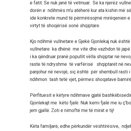
e fatit. Se nuk janë të vetmuar. Se ka njerëz vul
dorën e ndihmës m’u atëherë kur ata kishin më 
ide konkrete mund të përmirësojmë mirëqenien e k
virtyt të shoqërisë sonë shqiptare
.
Kjo ndihmë vullnetare e G
jekë Gjonle
kaj
nuk është k
vullnetare ka dhënë me vite dhe vazhdon
të jap
i ka qëndruar pranë popullit vëlla shqiptar
në nevoj
raste të ndryshme të varfërisë shqiptarët në nev
panjohur në nevojë, siç është për shembull rasti i t
ndihmon tash tetë vjet, përmes shoqatave bamir
Përfituesit e këtyre ndihmave gjatë bashkëbised
Gjonlekajt me këto fjalë: Nuk kemi fjalë me iu ç
’
bo
jem
gjallë. Zoti e nimoftë me të mirat e tij!
Këta familjarë, edhe përkundër vështirësive
,
ndje