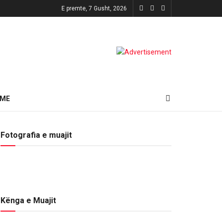
E premte, 7 Gusht, 2026
HME
Fotografia e muajit
Kënga e Muajit