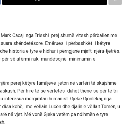
e
Mark
Cacaj
nga
Trieshi
prej shumë vitesh përballen me
eksuara shëndetësore.
Emërues i përbashkët i këtyre
dhe historia e tyre e hidhur i përngjanë mjaft njëra-tjetrës.
 për së a
fërmi nuk mundësojnë minimumin
e
njëra përej këtyre familjeve jeton në varfëri të skajshme
askush. Për hirë të së vërtetës duhet thënë se për të tri
 u interesua mërgimtari humanist Gjek
ë Gjonlekaj, nga
r disa kohë, me vëllain Lucën dhe djalin e vëllait Tomën, u
larë në vjet. Më vonë Gjeka vetëm pa ndihmën e tyre
sh.