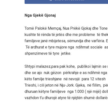
Nga Gjekë Gjonaj
Tomë
Palokë
Memçaj, Nua
Prëkë
Gjokaj dhe Ton
kushte të rënda të jetës dhe me probleme të th
familjeve janë mbijetesa, sëmu
ndja dhe varfëria.
E
Të ardhurat e tyre mujore nga ndihmat sociale as
shpenzimeve të tyre jetike.
Shtypi malazez
,
para pak kohe
,
publikoi lajmin se 
dhe se ajo n
uk gëzon përkrahje e as ndihmë
nga 
këto familje trieshjane në nevojë para 12 vitesh
Trieshi
, i cili jeton në Nju-Jork.
Gjeka, në fillim
, pë
dhuruan këtyre familjeve nga 1.0
00
( një mijë)
dol
vazhdon t’u dhurojë atyre të njëjtën shumë dollarë