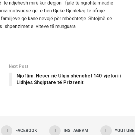
ë të ndjehesh mirë kur dëgjon fjalë të ngrohta mirad
i
e
orc
a motivuese që e bën
Gjekë Gjo
nlekaj të ofrojë
ën familjeve që kanë nevojë për mbështetje.
Shtojmë se
kës shpenzimet e viteve të munguara.
Next Post
Njoftim: Neser në Ulqin shënohet 140-vjetori i
Lidhjes Shqiptare të Prizrenit
FACEBOOK
INSTAGRAM
YOUTUBE