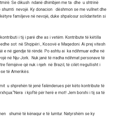
lnetmirë. Se dikush ndanë dhimbjen me ta dhe u shtrinë
së shumti nevojë. Ky donacion
dëshmon se me vullnet dhe
ëtyre familjeve në nevojë, duke shpalosur solidarit
etin si
ontributi i tij i
parë
dhe as i vetëm
. Kontribute të këtilla
ë edhe sot në Shqipër
i ,
Kosovë
e Maqedoni
. Ai prej vitesh
ë e në gjendje të rëndë
.
Po ashtu ai ka ndihmuar edhe në
ojë në Nju-Jork. Nuk janë të rradha ndihmat personave të
re fëmijëve që nuk i njeh në Brazil, të cilët rregullisht i
ëse të Amerikës.
imit
u
shprehën
të jenë falënderues për këto kontribute të
rxhçua.“Nera i kjoftë për her
ë e mot!
Jem borxhi i
tij sa të
hen shumë të kënaqur e të lumtur
. Natyrshëm se ky