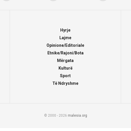
Hyrje
Lajme
Opinione/Editoriale
Etnike/Rajoni/Bota
Mërgata
Kulturë
Sport
Të Ndryshme
© 2000 - 2026
malesia.org