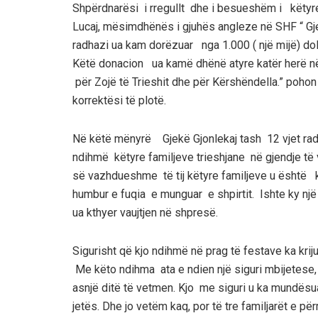
Shpërdnarësi i rregullt dhe i besueshëm i këtyr
Lucaj, mësimdhënës i gjuhës angleze në SHF “ Gjer
r
adhazi ua kam dorëzuar nga 1.
00
0 ( një mi
jë)
do
Këtë donacion ua kamë dhënë atyre katër herë në 
për Zojë të
Trieshit dhe për Kërshëndella.
” pohon
korrektësi të plotë
.
Në kët
ë mënyrë
Gjekë Gjonlekaj tash 12 vjet ra
ndihmë këtyre familjeve trieshjane në gjendje të 
së vazhdueshme të tij këtyre familjeve u është k
humbur e fuqia e munguar e shpirtit. Ishte ky një m
ua kthyer vaujtjen në shpresë.
Sigurisht që kjo ndihmë në prag të festave ka kriju
Me këto ndihma ata e ndien një siguri mbijetese,
asnjë ditë të vetmen. Kjo me siguri u ka mundësua
jetës. Dhe jo vetëm kaq, por të tre familjarët e 