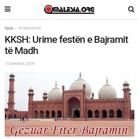
Hyrje
Të Ndryshme
KKSH: Urime festën e Bajramit
të Madh
15 Qershor, 2018