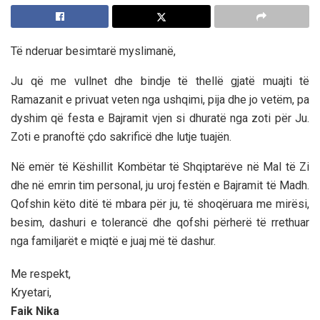
Të nderuar besimtarë myslimanë,
Ju që me vullnet dhe bindje të thellë gjatë muajti të
Ramazanit e privuat veten nga ushqimi, pija dhe jo vetëm, pa
dyshim që festa e Bajramit vjen si dhuratë nga zoti për Ju.
Zoti e pranoftë çdo sakrificë dhe lutje tuaj
ë
n.
Në emër të Këshillit Kombëtar të Shqiptarëve në Mal të Zi
dhe në emrin tim personal, ju uroj festën e Bajramit të Madh.
Qofshin këto ditë të mbara për ju, të shoqëruara me mirësi,
besim, dashuri e tolerancë dhe qofshi përherë të rrethuar
nga familjarët e miqtë e juaj më të dashur.
Me respekt,
Kryetari,
Faik Nika