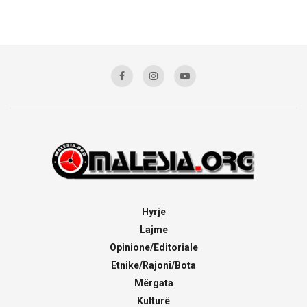
Hyrje
Lajme
Opinione/Editoriale
Etnike/Rajoni/Bota
Mërgata
Kulturë