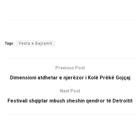
Tags:
Festa e Bajramit
Previous Post
Dimensioni atdhetar e njerëzor i Kolë Prëkë Gojçaj
Next Post
Festivali shqiptar mbush sheshin qendror të Detroitit