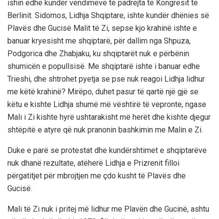
ishin edhe kundër vendimeve të padrejta të Kongresit të
Berlinit. Sidomos, Lidhja Shqiptare, ishte kundër dhënies së
Plavës dhe Gucisë Malit të Zi, sepse kjo krahinë ishte e
banuar kryesisht me shqiptarë, për dallim nga Shpuza,
Podgorica dhe Zhabjaku, ku shqiptarët nuk e përbënin
shumicën e popullsisë. Me shqiptarë ishte i banuar edhe
Trieshi, dhe shtrohet pyetja se pse nuk reagoi Lidhja lidhur
me këtë krahinë? Mirëpo, duhet pasur të qartë një gjë se
këtu e kishte Lidhja shumë më vështirë të vepronte, ngase
Mali i Zi kishte hyrë ushtarakisht më herët dhe kishte djegur
shtëpitë e atyre që nuk pranonin bashkimin me Malin e Zi.
Duke e parë se protestat dhe kundërshtimet e shqiptarëve
nuk dhanë rezultate, atëherë Lidhja e Prizrenit filloi
përgatitjet për mbrojtjen me çdo kusht të Plavës dhe
Gucisë.
Mali të Zi nuk i pritej më lidhur me Plavën dhe Gucinë, ashtu