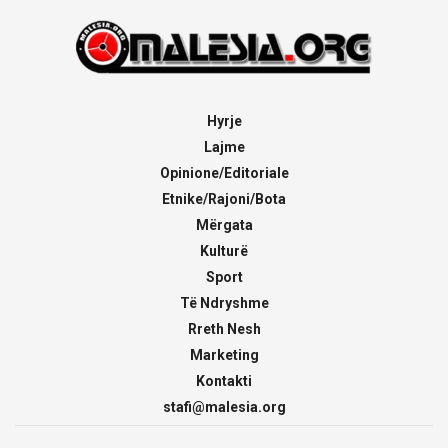
Hyrje
Lajme
Opinione/Editoriale
Etnike/Rajoni/Bota
Mërgata
Kulturë
Sport
Të Ndryshme
Rreth Nesh
Marketing
Kontakti
stafi@malesia.org