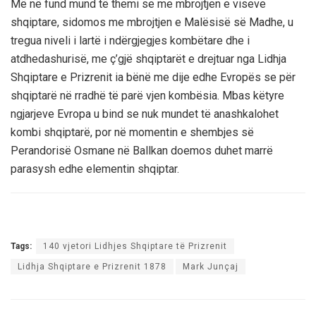
Më në fund mund të themi se me mbrojtjen e viseve
shqiptare, sidomos me mbrojtjen e Malësisë së Madhe, u
tregua niveli i lartë i ndërgjegjes kombëtare dhe i
atdhedashurisë, me ç’gjë shqiptarët e drejtuar nga Lidhja
Shqiptare e Prizrenit ia bënë me dije edhe Evropës se për
shqiptarë në rradhë të parë vjen kombësia. Mbas këtyre
ngjarjeve Evropa u bind se nuk mundet të anashkalohet
kombi shqiptarë, por në momentin e shembjes së
Perandorisë Osmane në Ballkan doemos duhet marrë
parasysh edhe elementin shqiptar.
Tags:
140 vjetori Lidhjes Shqiptare të Prizrenit
Lidhja Shqiptare e Prizrenit 1878
Mark Junçaj