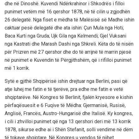
dhe në Dinoshë. Kuvendi Ndërkrahinor i Shkodrës i filloi
punimet vetëm më 16 qershor 1878, në të cilin u zgjodhën
26 delegatë. Nga fiset e mëdha të Malësisë së Madhe ishin
caktuar pesë delegatë dhe ata ishin: Çun Mula nga Hoti;
Baca Kurti nga Gruda; Ujk Gila nga Kelmendi; Gjel Vuksani
nga Kastrati dhe Marash Dashi nga Shkreli. Këta do të nisën
për Prizren më 27 qershor dhe do të arrijnë të marrin pjesë
në punimet e Kuvendin të Përgjithshëm, që i rifilloi punimet
më 1 korrik.
Sytë e gjithë Shqipërisë ishin drejtuar nga Berlini, pasi që
atje luhej me fatin e të tjerëve, pra edhe me fatin e vetë
shqiptarëve. Në Kongres të Berlinit, fjalën kryesore e kishin
përfaqësuesit e 6 Fuqive të Mëdha: Gjermanisë, Rusisë,
Anglisë, Francës, Austro-Hungarisë dhe Italisë. Ky kongres,
i cili i zhvilloi punimet që nga 13 qershori deri më 13 korrik
1878, sikurse edhe ai i Shën Stefanit, solli vendime në dëm
të tokave shqiptare. Në Kongres u vendos të njihet