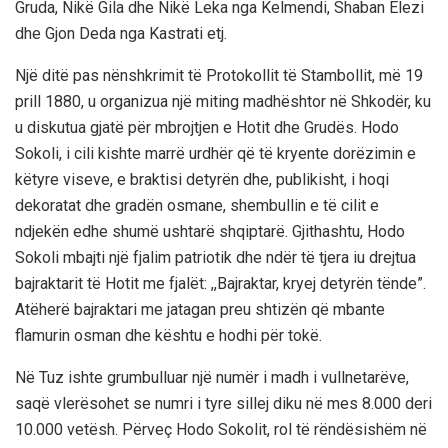
Gruda, Nikë Gila dhe Nikë Leka nga Kelmendi, Shaban Elezi
dhe Gjon Deda nga Kastrati etj.
Një ditë pas nënshkrimit të Protokollit të Stambollit, më 19
prill 1880, u organizua një miting madhështor në Shkodër, ku
u diskutua gjatë për mbrojtjen e Hotit dhe Grudës. Hodo
Sokoli, i cili kishte marrë urdhër që të kryente dorëzimin e
këtyre viseve, e braktisi detyrën dhe, publikisht, i hoqi
dekoratat dhe gradën osmane, shembullin e të cilit e
ndjekën edhe shumë ushtarë shqiptarë. Gjithashtu, Hodo
Sokoli mbajti një fjalim patriotik dhe ndër të tjera iu drejtua
bajraktarit të Hotit me fjalët: ,,Bajraktar, kryej detyrën tënde”.
Atëherë bajraktari me jatagan preu shtizën që mbante
flamurin osman dhe kështu e hodhi për tokë.
Në Tuz ishte grumbulluar një numër i madh i vullnetarëve,
saqë vlerësohet se numri i tyre sillej diku në mes 8.000 deri
10.000 vetësh. Përveç Hodo Sokolit, rol të rëndësishëm në