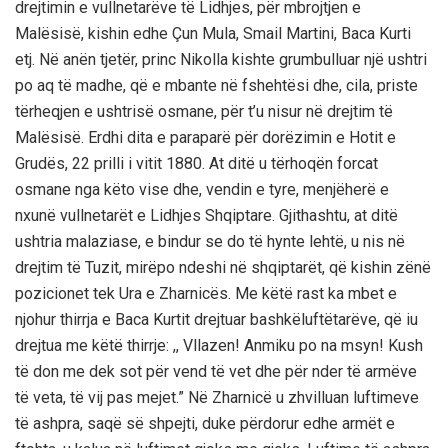
drejtimin e vullnetarëve të Lidhjes, për mbrojtjen e
Malësisë, kishin edhe Çun Mula, Smail Martini, Baca Kurti
etj. Në anën tjetër, princ Nikolla kishte grumbulluar një ushtri
po aq të madhe, që e mbante në fshehtësi dhe, cila, priste
tërheqjen e ushtrisë osmane, për t’u nisur në drejtim të
Malësisë. Erdhi dita e paraparë për dorëzimin e Hotit e
Grudës, 22 prilli i vitit 1880. At ditë u tërhoqën forcat
osmane nga këto vise dhe, vendin e tyre, menjëherë e
nxunë vullnetarët e Lidhjes Shqiptare. Gjithashtu, at ditë
ushtria malaziase, e bindur se do të hynte lehtë, u nis në
drejtim të Tuzit, mirëpo ndeshi në shqiptarët, që kishin zënë
pozicionet tek Ura e Zharnicës. Me këtë rast ka mbet e
njohur thirrja e Baca Kurtit drejtuar bashkëluftëtarëve, që iu
drejtua me këtë thirrje: ,, Vllazen! Anmiku po na msyn! Kush
të don me dek sot për vend të vet dhe për nder të armëve
të veta, të vij pas mejet.” Në Zharnicë u zhvilluan luftimeve
të ashpra, saqë së shpejti, duke përdorur edhe armët e