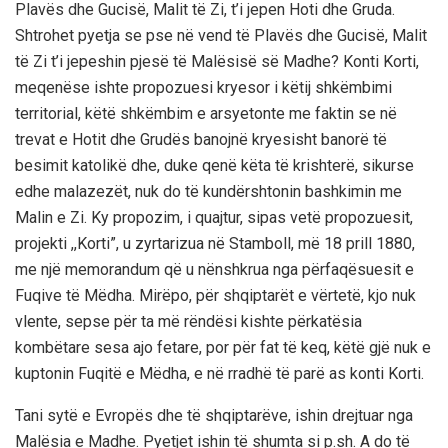
Plavës dhe Gucisë, Malit të Zi, t’i jepen Hoti dhe Gruda.
Shtrohet pyetja se pse në vend të Plavës dhe Gucisë, Malit
të Zi t’i jepeshin pjesë të Malësisë së Madhe? Konti Korti,
meqenëse ishte propozuesi kryesor i këtij shkëmbimi
territorial, këtë shkëmbim e arsyetonte me faktin se në
trevat e Hotit dhe Grudës banojnë kryesisht banorë të
besimit katolikë dhe, duke qenë këta të krishterë, sikurse
edhe malazezët, nuk do të kundërshtonin bashkimin me
Malin e Zi. Ky propozim, i quajtur, sipas vetë propozuesit,
projekti ,,Korti”, u zyrtarizua në Stamboll, më 18 prill 1880,
me një memorandum që u nënshkrua nga përfaqësuesit e
Fuqive të Mëdha. Mirëpo, për shqiptarët e vërtetë, kjo nuk
vlente, sepse për ta më rëndësi kishte përkatësia
kombëtare sesa ajo fetare, por për fat të keq, këtë gjë nuk e
kuptonin Fuqitë e Mëdha, e në rradhë të parë as konti Korti.
Tani sytë e Evropës dhe të shqiptarëve, ishin drejtuar nga
Malësia e Madhe. Pyetjet ishin të shumta si p.sh. A do të