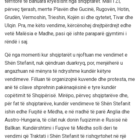
territore të banuara kryesisht nga shqiptarët. Mali i Zi,
përveç tjerash, merrte Plavën dhe Gucinë, Rugovën, Hotin,
Grudën, Vermoshin, Trieshin, Kojën si dhe qytetet, Tivar dhe
Ulqin. Pra, me këto vendime, kërcënohej drejtpërdrejt edhe
vetë Malësia e Madhe, pasi që ishte paraparë gjymtimi i
rëndë i saj.
Që nga momenti kur shqiptarët u njoftuan me vendimet e
Shën Stefanit, nuk qëndruan duarkryq, por, menjëherë u
angazhuan në mënyra të ndryshme kundër këtyre
vendimeve. Filluan të organizojnë kuvende dhe protesta, me
anë të cilave shprehnin pakënaqësinë e tyre kundër
copëtimit të Shqipërisë. Mirëpo, përveç shqiptarëve dhe,
për fat të shqiptarëve, kundër vendimeve të Shën Stefanit
ishin edhe Fuqitë e Mëdha, e në rradhë të parë Anglia dhe
Austro-Hungaria, të cilat nuk donin fuqizimin e Rusisë në
Ballkan. Kundërshtimi i Fuqive të Mëdha solli deri te
vendimi që Traktati i Shën Stefanit të rishqyrtohet në një