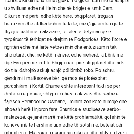
ftohta, u kalua në luftimet gjoks me gjoks. Luftime të ashpra
u zhvilluan edhe në Helm dhe në brigjet e lumit Cem.
Sikurse më parë, edhe këtë herë, shqiptarët, treguan
heroizëm dhe atdhedashuri të lartë, me ç’gjë arritën që të
thyejnë ushtrinë malaziase, të cilën e detyruan që e
tyrpëruar të tërhiqet në drejtim të Podgoricës. Këto fitore e
ngritën edhe më lartë vetbesimin dhe entuziazmin tek
shqiptarët dhe, në këtë mënyrë, edhe njëherë, ia bënë me
dije Evropës se zot të Shqipërisë janë shqiptarët dhe nuk
do t’ia lëshojnë askujt asnjë pëllëmbë tokë. Po ashtu,
qëndrimi i malësorëve bëri që mos të plotësohet
parashikimi i Kortit. Shumë është interesant fakti se për
disfatën e pësuar, shtypi i kohës malazias dhe serbë e
fajëson Perandorinë Osmane, i minimizon këto humbje dhe
shpesh herë i injoron fare. Shumica e studiuesve serbo-
malazezë, që janë marrë me këtë problematikë, qofshin të
kohëve më të hershme apo edhe të sotshme, betejat për
mbrojtjen e Malësisë i paraqesin sikurse dhe shtypi i tyre i