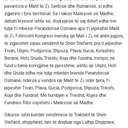
pavarësia e Malit të Zi, Serbisë dhe Rumanisë, si edhe
zgjerimi i tyre territorial. Sa i takon Malësisë së Madhe,
debati kryesor ishte se, disa pjesë të saj duhet edhe më
tutje t’i mbesin Perandorisë Osmane apo t’i jepeshin Malit
të Zi. Fillimisht Kongresi mendoj që Mali i Zi, në anën jugore,
të zgjerohet sipas vendimit të Shën Stefanit, pra ti jepeshin
Tivari, Ulqini, Podgorica, Shpuza, Plava, Gucia, Kolashini,
Berane, Hoti, Gruda, Trieshi, Koja dhe Fundna, mirëpo, në
fund u bënë korrigjime të pjesshme, ashtu që Ulqini, Hoti
dhe Gruda edhe më tutje mbetën brenda Perandorisë
Osmane, ndërsa u vendos që Malit të Zi, ndër tjera, t’i
jepeshin Tivari, Plava, Gucia, Podgorica, Shpuza, Trieshi,
Koja dhe Fundnat. Me humbjen e Trieshit, Kojës dhe
Fundnës filloi copëtimi i Malësisë së Madhe.
Sikurse ishin kundër vendimeve të Traktatit të Shën
Stefanit, shqiptarët, tani të drejtuar nga Lidhja Shqiptare,