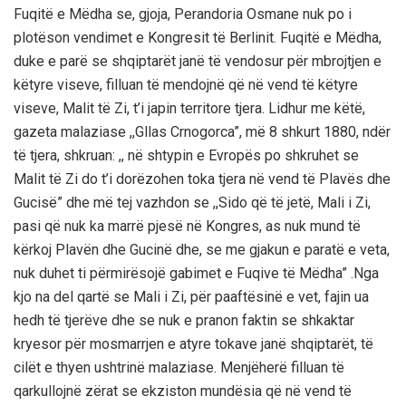
Fuqitë e Mëdha se, gjoja, Perandoria Osmane nuk po i
plotëson vendimet e Kongresit të Berlinit. Fuqitë e Mëdha,
duke e parë se shqiptarët janë të vendosur për mbrojtjen e
këtyre viseve, filluan të mendojnë që në vend të këtyre
viseve, Malit të Zi, t’i japin territore tjera. Lidhur me këtë,
gazeta malaziase ,,Gllas Crnogorca”, më 8 shkurt 1880, ndër
të tjera, shkruan: ,, në shtypin e Evropës po shkruhet se
Malit të Zi do t’i dorëzohen toka tjera në vend të Plavës dhe
Gucisë” dhe më tej vazhdon se ,,Sido që të jetë, Mali i Zi,
pasi që nuk ka marrë pjesë në Kongres, as nuk mund të
kërkoj Plavën dhe Gucinë dhe, se me gjakun e paratë e veta,
nuk duhet ti përmirësojë gabimet e Fuqive të Mëdha” .Nga
kjo na del qartë se Mali i Zi, për paaftësinë e vet, fajin ua
hedh të tjerëve dhe se nuk e pranon faktin se shkaktar
kryesor për mosmarrjen e atyre tokave janë shqiptarët, të
cilët e thyen ushtrinë malaziase. Menjëherë filluan të
qarkullojnë zërat se ekziston mundësia që në vend të