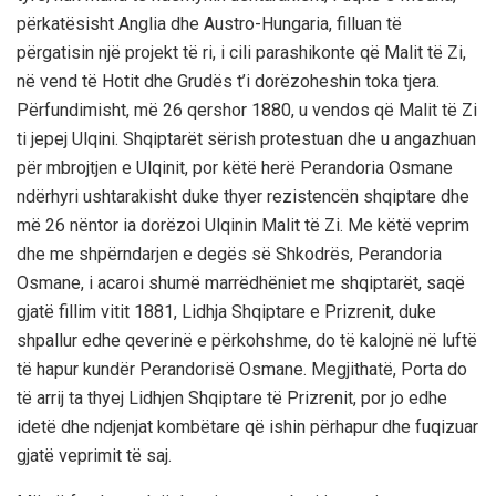
përkatësisht Anglia dhe Austro-Hungaria, filluan të
përgatisin një projekt të ri, i cili parashikonte që Malit të Zi,
në vend të Hotit dhe Grudës t’i dorëzoheshin toka tjera.
Përfundimisht, më 26 qershor 1880, u vendos që Malit të Zi
ti jepej Ulqini. Shqiptarët sërish protestuan dhe u angazhuan
për mbrojtjen e Ulqinit, por këtë herë Perandoria Osmane
ndërhyri ushtarakisht duke thyer rezistencën shqiptare dhe
më 26 nëntor ia dorëzoi Ulqinin Malit të Zi. Me këtë veprim
dhe me shpërndarjen e degës së Shkodrës, Perandoria
Osmane, i acaroi shumë marrëdhëniet me shqiptarët, saqë
gjatë fillim vitit 1881, Lidhja Shqiptare e Prizrenit, duke
shpallur edhe qeverinë e përkohshme, do të kalojnë në luftë
të hapur kundër Perandorisë Osmane. Megjithatë, Porta do
të arrij ta thyej Lidhjen Shqiptare të Prizrenit, por jo edhe
idetë dhe ndjenjat kombëtare që ishin përhapur dhe fuqizuar
gjatë veprimit të saj.