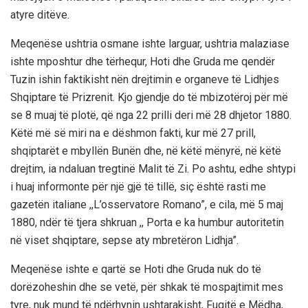
atyre ditëve.
Meqenëse ushtria osmane ishte larguar, ushtria malaziase
ishte mposhtur dhe tërhequr, Hoti dhe Gruda me qendër
Tuzin ishin faktikisht nën drejtimin e organeve të Lidhjes
Shqiptare të Prizrenit. Kjo gjendje do të mbizotëroj për më
se 8 muaj të plotë, që nga 22 prilli deri më 28 dhjetor 1880.
Këtë më së miri na e dëshmon fakti, kur më 27 prill,
shqiptarët e mbyllën Bunën dhe, në këtë mënyrë, në këtë
drejtim, ia ndaluan tregtinë Malit të Zi. Po ashtu, edhe shtypi
i huaj informonte për një gjë të tillë, siç është rasti me
gazetën italiane ,,L’osservatore Romano”, e cila, më 5 maj
1880, ndër të tjera shkruan ,, Porta e ka humbur autoritetin
në viset shqiptare, sepse aty mbretëron Lidhja”.
Meqenëse ishte e qartë se Hoti dhe Gruda nuk do të
dorëzoheshin dhe se vetë, për shkak të mospajtimit mes
tyre, nuk mund të ndërhynin ushtarakisht, Fuqitë e Mëdha,