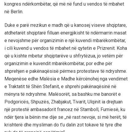
kongres ndërkombëtar, që më në fund u vendos të mbahet
në Berlin.
Duke e parë rrezikun e madh që u kanosej viseve shqiptare,
atdhetarët shqiptarë filluan energjikisht të ndërmarrin masat
e nevojshme për organizimin e një kuvendi mbarëkombëtar,
i cili kuvend u vendos të mbahet në qytetin e Prizrenit. Koha
që u kishte mbetur shqiptarëve u shfrytëzua, jo vetëm për
organizimin e kuvendit mbarëkombëtar, por edhe për
shprehjen e pakënaqësisë përmes protestave të ndryshme.
Meqenëse edhe Malësia e Madhe kërcënohej nga vendimet
e Traktatit të Shën Stefanit, e shprehi pakënaqësinë në
mënyra të ndryshme. Malësorët, sa bashku me banorët e
Podgoricës, Shpuzës, Zhabjakut, Tivarit, Ulqinit ia drejtuan
një protestë ambasadorit francez në Stamboll, Furniesë, ku
ndër tjera ia bënin me dije se ,,në rast nevoje, si më herët, të
krishterë dhe mysliman do t’u dalin zot tokave të tyre dhe