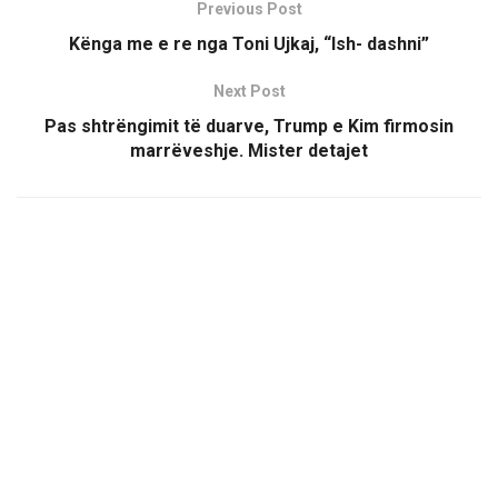
Previous Post
Kënga me e re nga Toni Ujkaj, “Ish- dashni”
Next Post
Pas shtrëngimit të duarve, Trump e Kim firmosin
marrëveshje. Mister detajet