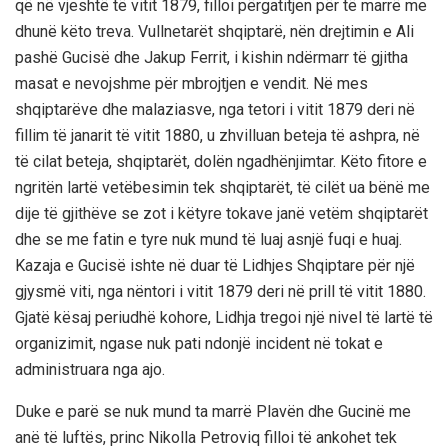
që në vjeshtë të vitit 1879, filloi përgatitjen për të marrë me
dhunë këto treva. Vullnetarët shqiptarë, nën drejtimin e Ali
pashë Gucisë dhe Jakup Ferrit, i kishin ndërmarr të gjitha
masat e nevojshme për mbrojtjen e vendit. Në mes
shqiptarëve dhe malaziasve, nga tetori i vitit 1879 deri në
fillim të janarit të vitit 1880, u zhvilluan beteja të ashpra, në
të cilat beteja, shqiptarët, dolën ngadhënjimtar. Këto fitore e
ngritën lartë vetëbesimin tek shqiptarët, të cilët ua bënë me
dije të gjithëve se zot i këtyre tokave janë vetëm shqiptarët
dhe se me fatin e tyre nuk mund të luaj asnjë fuqi e huaj.
Kazaja e Gucisë ishte në duar të Lidhjes Shqiptare për një
gjysmë viti, nga nëntori i vitit 1879 deri në prill të vitit 1880.
Gjatë kësaj periudhë kohore, Lidhja tregoi një nivel të lartë të
organizimit, ngase nuk pati ndonjë incident në tokat e
administruara nga ajo.
Duke e parë se nuk mund ta marrë Plavën dhe Gucinë me
anë të luftës, princ Nikolla Petroviq filloi të ankohet tek