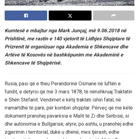
Kumtesë e mbajtur nga Mark Junçaj, më 9.06.2018 në
Prishtinë, me rastin e 140 vjetorit të Lidhjes Shqiptare të
Prizrenit të organizuar nga Akademia e Shkencave dhe
Artëve të Kosovës në bashkëpunim me Akademinë e
Shkencave të Shqipërisë.
Rusia, pasi që e theu Perandorinë Osmane në luftën e
fundit, e detyroi që më 3 mars 1878, të nënshkruaj Traktatin
e Shën Stefanit. Vendimet e këtij traktati ishin fatal, në
rramartdhë të parë, për kombin shqiptar. Përveç që me këtë
dokument pranohej pavarësia e Malit të Zi dhe Serbisë, si
dhe autonomia e Bullgarisë, atyre, po ashtu, u pranohej edhe
zgjerimin i territorial, duke u dhënë, mes tjerash, edhe