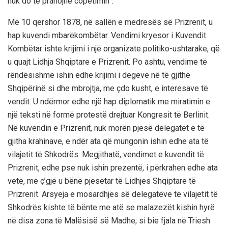
nuk do të pranojnë copëtimin”.
Më 10 qershor 1878, në sallën e medresës së Prizrenit, u
hap kuvendi mbarëkombëtar. Vendimi kryesor i Kuvendit
Kombëtar ishte krijimi i një organizate politiko-ushtarake, që
u quajt Lidhja Shqiptare e Prizrenit. Po ashtu, vendime të
rëndësishme ishin edhe krijimi i degëve në të gjithë
Shqipërinë si dhe mbrojtja, me çdo kusht, e interesave të
vendit. U ndërmor edhe një hap diplomatik me miratimin e
një teksti në formë protestë drejtuar Kongresit të Berlinit.
Në kuvendin e Prizrenit, nuk morën pjesë delegatët e të
gjitha krahinave, e ndër ata që mungonin ishin edhe ata të
vilajetit të Shkodrës. Megjithatë, vendimet e kuvendit të
Prizrenit, edhe pse nuk ishin prezentë, i përkrahen edhe ata
vetë, me ç’gjë u bënë pjesëtar të Lidhjes Shqiptare të
Prizrenit. Arsyeja e mosardhjes së delegatëve të vilajetit të
Shkodrës kishte të bënte me atë se malazezët kishin hyrë
në disa zona të Malësisë së Madhe, si bie fjala në Triesh