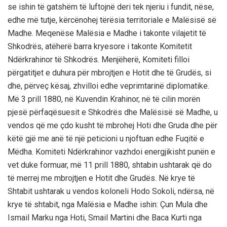
se ishin të gatshëm të luftojnë deri tek njeriu i fundit, nëse,
edhe më tutje, kërcënohej tërësia territoriale e Malësisë së
Madhe. Meqenëse Malësia e Madhe i takonte vilajetit të
Shkodrës, atëherë barra kryesore i takonte Komitetit
Ndërkrahinor të Shkodrës. Menjëherë, Komiteti filloi
përgatitjet e duhura për mbrojtjen e Hotit dhe të Grudës, si
dhe, përveç kësaj, zhvilloi edhe veprimtarinë diplomatike.
Më 3 prill 1880, në Kuvendin Krahinor, në të cilin morën
pjesë përfaqësuesit e Shkodrës dhe Malësisë së Madhe, u
vendos që me çdo kusht të mbrohej Hoti dhe Gruda dhe për
këtë gjë me anë të një peticioni u njoftuan edhe Fuqitë e
Mëdha. Komiteti Ndërkrahinor vazhdoi energjikisht punën e
vet duke formuar, më 11 prill 1880, shtabin ushtarak që do
të merrej me mbrojtjen e Hotit dhe Grudës. Në krye të
Shtabit ushtarak u vendos koloneli Hodo Sokoli, ndërsa, në
krye të shtabit, nga Malësia e Madhe ishin: Çun Mula dhe
Ismail Marku nga Hoti, Smail Martini dhe Baca Kurti nga