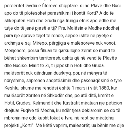
përsëritet lavdia e fitoreve shqiptare, si në Plavë dhe Guci,
apo do të plotësohet parashikimi i kontit Korti? A do të
shkëputen Hoti dhe Gruda nga trungu etnik apo edhe më
tutje do të jenë pjesë e tij? Pra, Malësia e Madhe ndodhej
para një sprove tejet të rëndë, sepse ishte në pyetje e
ardhmja e saj. Mirëpo, përgjigja e malësorëve nuk vonoi.
Menjëherë, porsa filluan të qarkullojnë zërat se mund të
bëhet shkëmbim territoresh, ashtu që në vend të Plavës
dhe Gucisë, Malit të Zi, t’i jepeshin Hoti dhe Gruda,
malësorët nuk qëndruan duarkryq, por, në mënyra të
ndryshme, shprehen shqetësimin dhe pakënaqësinë e tyre.
Kështu, shumë me rëndësi është 1 marsi i vitit 1880, kur
malësorët zbritën në Shkodër dhe, po atë ditë, krerët e
Hotit, Grudës, Kelmendit dhe Kastratit miratuan një peticion
drejtuar Fuqive të Mëdha, ku ndër tjera deklaronin se do të
mbronin me çdo kusht tokat e tyre, në rast se miratohej
projekti ,,Korti”. Me këtë veprim, malësorët, ua bënin me dije