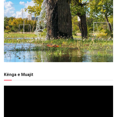
Kënga e Muajit