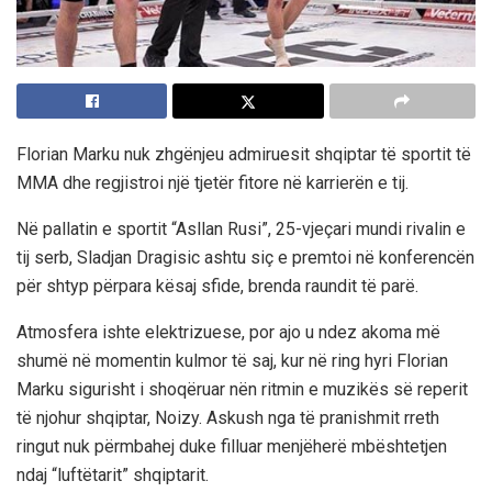
Florian Marku nuk zhgënjeu admiruesit shqiptar të sportit të
MMA dhe regjistroi një tjetër fitore në karrierën e tij.
Në pallatin e sportit “Asllan Rusi”, 25-vjeçari mundi rivalin e
tij serb, Sladjan Dragisic ashtu siç e premtoi në konferencën
për shtyp përpara kësaj sfide, brenda raundit të parë.
Atmosfera ishte elektrizuese, por ajo u ndez akoma më
shumë në momentin kulmor të saj, kur në ring hyri Florian
Marku sigurisht i shoqëruar nën ritmin e muzikës së reperit
të njohur shqiptar, Noizy. Askush nga të pranishmit rreth
ringut nuk përmbahej duke filluar menjëherë mbështetjen
ndaj “luftëtarit” shqiptarit.