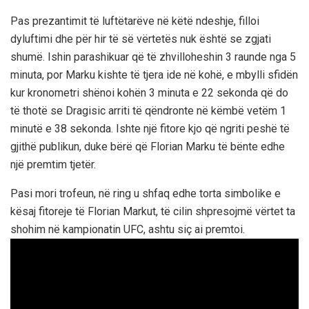
Pas prezantimit të luftëtarëve në këtë ndeshje, filloi
dyluftimi dhe për hir të së vërtetës nuk është se zgjati
shumë. Ishin parashikuar që të zhvilloheshin 3 raunde nga 5
minuta, por Marku kishte të tjera ide në kohë, e mbylli sfidën
kur kronometri shënoi kohën 3 minuta e 22 sekonda që do
të thotë se Dragisic arriti të qëndronte në këmbë vetëm 1
minutë e 38 sekonda. Ishte një fitore kjo që ngriti peshë të
gjithë publikun, duke bërë që Florian Marku të bënte edhe
një premtim tjetër.
Pasi mori trofeun, në ring u shfaq edhe torta simbolike e
kësaj fitoreje të Florian Markut, të cilin shpresojmë vërtet ta
shohim në kampionatin UFC, ashtu siç ai premtoi.