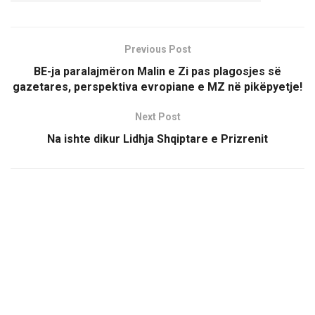
Previous Post
BE-ja paralajmëron Malin e Zi pas plagosjes së
gazetares, perspektiva evropiane e MZ në pikëpyetje!
Next Post
Na ishte dikur Lidhja Shqiptare e Prizrenit