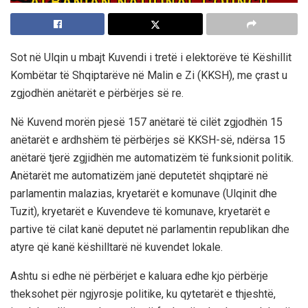
Sot në Ulqin u mbajt Kuvendi i tretë i elektorëve të Këshillit
Kombëtar të Shqiptarëve në Malin e Zi (KKSH), me çrast u
zgjodhën anëtarët e përbërjes së re.
Në Kuvend morën pjesë 157 anëtarë të cilët zgjodhën 15
anëtarët e ardhshëm të përbërjes së KKSH-së, ndërsa 15
anëtarë tjerë zgjidhën me automatizëm të funksionit politik.
Anëtarët me automatizëm janë deputetët shqiptarë në
parlamentin malazias, kryetarët e komunave (Ulqinit dhe
Tuzit), kryetarët e Kuvendeve të komunave, kryetarët e
partive të cilat kanë deputet në parlamentin republikan dhe
atyre që kanë këshilltarë në kuvendet lokale.
Ashtu si edhe në përbërjet e kaluara edhe kjo përbërje
theksohet për ngjyrosje politike, ku qytetarët e thjeshtë,