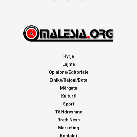
Hyrje
Lajme
Opinione/Editoriale
Etnike/Rajoni/Bota
Mërgata
Kulturë
Sport
Të Ndryshme
Rreth Nesh
Marketing
Kontakti