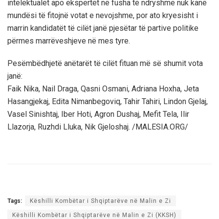
intelektualët apo ekspertët në fusha të ndryshme nuk kanë
mundësi të fitojnë votat e nevojshme, por ato kryesisht i
marrin kandidatët të cilët janë pjesëtar të partive politike
përmes marrëveshjeve në mes tyre.
Pesëmbëdhjetë anëtarët të cilët fituan më së shumit vota
janë:
Faik Nika, Nail Draga, Qasni Osmani, Adriana Hoxha, Jeta
Hasangjekaj, Edita Nimanbegoviq, Tahir Tahiri, Lindon Gjelaj,
Vasel Sinishtaj, Iber Hoti, Agron Dushaj, Mefit Tela, Ilir
Llazorja, Ruzhdi Lluka, Nik Gjeloshaj. /MALESIA.ORG/
Tags:
Këshilli Kombëtar i Shqiptarëve në Malin e Zi
Këshilli Kombëtar i Shqiptarëve në Malin e Zi (KKSH)