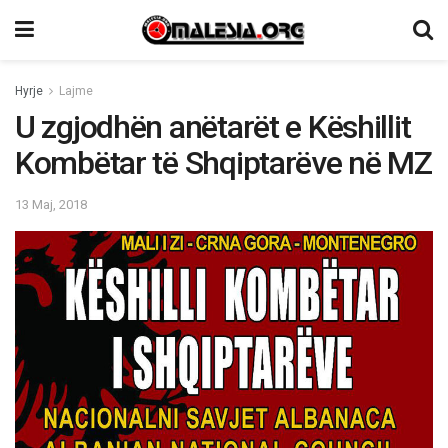
Hyrje
Lajme
U zgjodhën anëtarët e Këshillit
Kombëtar të Shqiptarëve në MZ
13 Maj, 2018